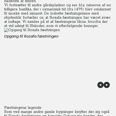
nederste af muren.
Vi fortsætter til andre gårdspladser og ser bl.a. ruinerne af en
tidligere basilika, der i osmannisk tid (fra 1479) blev omdannet
til moské med minaret. De lodrette fæstningsmure med
skydeskår fortæller os, at Rozafa-fæstningen har været svær
at indtage.
Vi samles på et af fæstningens tårne, hvorfra der
et vid udsigt til Shkoder, som vi efterfølgende besøger.
Opgang til Rozafa fæstningen
Fæstningens legende
Som ved mange andre gamle bygninger knytter der sig også