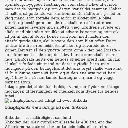
til Rozafa-fæstningen en legende: Det var tre brødre, der
oprindeligt byggede fæstningen, som skulle blive til et slot,
men det de byggede op om dagen, var faldet sammen i løbet
af natten, så gode råd var kærkomne.
De rådførte sig med en
klog mand, som fortalte dem, at for at slottet skulle blive
stærkt og bestå gennem tiderne, skulle en af brødrenes
koner mures levende ind i slottets væg.
Brødrene lavede en
aftale med hinanden om ikke at advare konerne og som gik
ud på, at den af deres koner som kom med maden den
efterfølgende aften, skulle være den som blev offer. De to
ældste brødre brød imidlertid aftalen og advarede deres
koner. Det var så den yngste brors kone - der hed Rozafa -
som kom med maden, og det blev hende som skulle mures
inde.
Da Rozafa hørte om hendes skæbne græd hun, da hun
så skulle forlade sin mand og deres nyfødte barn, men
indvilgede på den betingelse, at det ene bryst skulle være frit,
så hun kunne amme sit barn og at den ene arm og et ben
også blev frit, så hun kunne kærtegne sin mand og vugge
barnet i søvn.
I dag siges det, at det kalkholdige vand, der flyder ned langs
indgangen til fæstningen, er mælken som flyder fra hendes
bryst.
Udsigtspunkt med udsigt ud over Shkoda
Shkoder - et multireligiøst samfund
Shkoder, der blev grundlagt allerede år 400 f.v.t. er i dag
Albaniens næststørste by og landets kulturelle centrum.