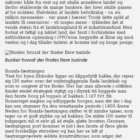
nationer både fra vest og øst skulle annektere landet og
derfor etablerede de mange bunkere, der hver skulle passes
af tre soldater. Halvdelen af landets befolkning - ca. en
million mennesker - var ansat i hæren! Trods dette spild af
landets få ressourcer - vil nogen mene - lykkedes det at
vende staten fra et landsbrugsland til et industrisamfund. Men
fortsat et fattigt og lukket land, der først i forbindelse med
østblokkens opløsning i 1990'erne begyndte at åbne sig mod
vesten og i dag tillader turister at komme ind og bruge penge.
Bunker hvoraf der findes flere tusinde
Rozafa-fæstningen
Vest for byen Shkoder ligger en klippefyldt bakke, der rejser
sig 130 meter over det omkringliggende flade landskab og
som er omgivet af tre floder. Her har man allerede i oldtiden
fundet stedet strategisk vigtigt og i illyrisk tid byggede man
den første borg på toppen af bakken. I 167 f.v.t. fik
Romerriget magten og udbyggede borgen, men det der i dag
kan ses, stammer fra den venetianske periode i 1400-årene.
Neden for Rozafa-fæstningen skifter vi til mindre taxaer, som
tager os et godt stykke op ad bakken. De sidste 100 meter til
indgangen må vi selv gå ad stejle, glatte brosten. Gennem
fæstningens port kommer vi ind i den første af flere gårde
med forskellige størrelser og kan her se lidt af
fæstningsværkets ældste konstruktioner, som udgør det