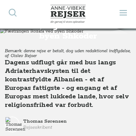
Søg
Åbn 
Anne-Vibeke Rejser
din genvej til store oplevelser
Fæstningen Rozafa ved
Destinationer
Europa
Albanien
Fæstningen Rozafa ved byen Shkoder, Albanien
byen Shkoder
Bemærk: denne rejse er betalt, dog uden redaktionel indflydelse,
af: Gislev Rejser
Dagens udflugt går med bus langs
Adriaterhavskysten til det
kontrastfyldte Albanien - et af
Europas fattigste - og engang et af
Europas mest lukkede lande, hvor selv
religionsfrihed var forbudt.
Thomas Sørensen
Rejseskribent