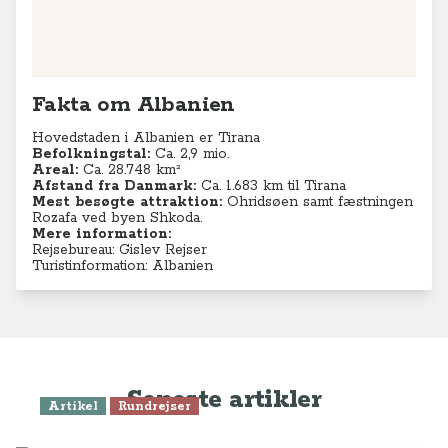
Fakta om Albanien
Hovedstaden i Albanien er Tirana
Befolkningstal:
Ca. 2,9 mio.
Areal:
Ca. 28.748 km²
Afstand fra Danmark:
Ca. 1.683 km til Tirana
Mest besøgte attraktion:
Ohridsøen samt fæstningen
Rozafa ved byen Shkoda.
Mere information:
Rejsebureau: Gislev Rejser
Turistinformation: Albanien
Seneste artikler
Artikel
Rundrejser
Oplev Tirana - Albaniens smukke