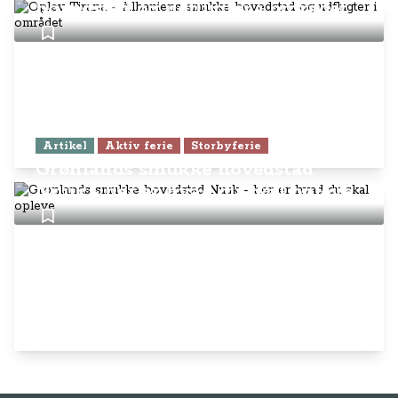
hovedstad og udflugter i området
Artikel
Aktiv ferie
Storbyferie
Grønlands smukke hovedstad
Nuuk - her er hvad du skal opleve