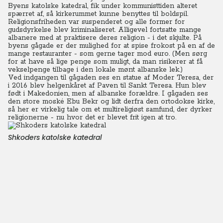
Byens katolske katedral, fik under kommunisttiden alteret
spærret af, så kirkerummet kunne benyttes til boldspil.
Religionsfriheden var suspenderet og alle former for
gudsdyrkelse blev kriminaliseret. Alligevel fortsatte mange
albanere med at praktisere deres religion - i det skjulte. På
byens gågade er der mulighed for at spise frokost på en af de
mange restauranter - som gerne tager mod euro. (Men sørg
for at have så lige penge som muligt, da man risikerer at få
vekselpenge tilbage i den lokale mønt albanske lek.)
Ved indgangen til gågaden ses en statue af Moder Teresa, der
i 2016 blev helgenkåret af Paven til Sankt Teresa. Hun blev
født i Makedonien, men af albanske forældre. I gågaden ses
den store moské Ebu Bekr og lidt derfra den ortodokse kirke,
så her er virkelig tale om et multireligiøst samfund, der dyrker
religionerne - nu hvor det er blevet frit igen at tro.
Shkoders katolske katedral