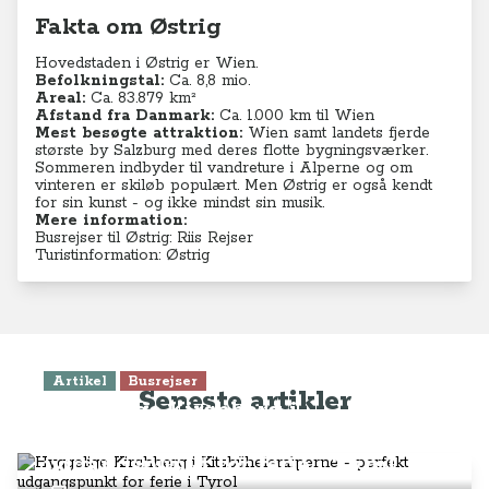
Fakta om Østrig
Hovedstaden i Østrig er Wien.
Befolkningstal:
Ca. 8,8
mio.
Areal:
Ca. 83.879 km²
Afstand fra Danmark:
Ca. 1.000 km til Wien
Mest besøgte attraktion:
Wien samt landets fjerde
største by Salzburg med deres flotte bygningsværker.
Sommeren indbyder til vandreture i Alperne og om
vinteren er skiløb populært. Men Østrig er også kendt
for sin kunst - og ikke mindst sin musik.
Mere information:
Busrejser til Østrig: Riis Rejser
Turistinformation: Østrig
Artikel
Busrejser
Seneste artikler
Hyggelige Kirchberg i
Kitzbüheleralperne - perfekt
udgangspunkt for ferie i Tyrol