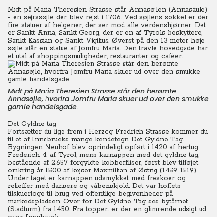
Midt på Maria Theresien Strasse står Annasøjlen (Annasäule)
- en sejrssøjle der blev rejst i 1706. Ved søjlens sokkel er der
fire statuer af helgener, der ser mod alle verdenshjørner. Det
er Sankt Anna, Sankt Georg, der er en af Tyrols beskyttere,
Sankt Kassian og Sankt Vigilius. Øverst på den 13 meter høje
søjle står en statue af Jomfru Maria. Den travle hovedgade har
et utal af shoppingsmuligheder, restauranter og caféer.
Midt på Maria Theresien Strasse står den berømte
Annasøjle, hvorfra Jomfru Maria skuer ud over den smukke
gamle handelsgade.
Det Gyldne tag
Fortsætter du lige frem i Herzog Fredrich Strasse kommer du
til et af Innsbrucks mange kendetegn Det Gyldne Tag.
Bygningen Neuhof blev oprindeligt opført i 1420 af hertug
Frederich 4. af Tyrol, mens karnappen med det gyldne tag,
bestående af 2.657 forgyldte kobberfliser, først blev tilføjet
omkring år 1500 af kejser Maxmillian af Østrig (1459-1519).
Under taget er karnappen udsmykket med freskoer og
relieffer med dansere og våbenskjold. Det var hoffets
tilskuerloge til brug ved offentlige begivenheder på
markedspladsen. Over for Det Gyldne Tag ses bytårnet
(Stadturm) fra 1450. Fra toppen er der en glimrende udsigt ud