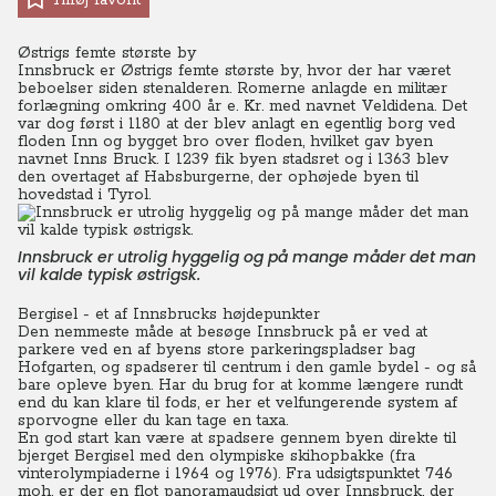
Tilføj favorit
Østrigs femte største by
Innsbruck er Østrigs femte største by, hvor der har været
beboelser siden stenalderen. Romerne anlagde en militær
forlægning omkring 400 år e. Kr. med navnet Veldidena. Det
var dog først i 1180 at der blev anlagt en egentlig borg ved
floden Inn og bygget bro over floden, hvilket gav byen
navnet Inns Bruck. I 1239 fik byen stadsret og i 1363 blev
den overtaget af Habsburgerne, der ophøjede byen til
hovedstad i Tyrol.
Innsbruck er utrolig hyggelig og på mange måder det man
vil kalde typisk østrigsk.
Bergisel - et af Innsbrucks højdepunkter
Den nemmeste måde at besøge Innsbruck på er ved at
parkere ved en af byens store parkeringspladser bag
Hofgarten, og spadserer til centrum i den gamle bydel - og så
bare opleve byen. Har du brug for at komme længere rundt
end du kan klare til fods, er her et velfungerende system af
sporvogne eller du kan tage en taxa.
En god start kan være at spadsere gennem byen direkte til
bjerget Bergisel med den olympiske skihopbakke (fra
vinterolympiaderne i 1964 og 1976). Fra udsigtspunktet 746
moh. er der en flot panoramaudsigt ud over Innsbruck, der