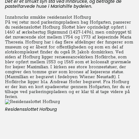
Det er et smukt syn stå ved Innbrücke, og betragte de
pastelfarvede huse i Mariahilfe bydelen.
Innsbrucks smukke residensslot Hofburg
På vej retur mod parkeringspladsen bag Hofgarten, passerer
du residensslottet Hofburg. Slottet blev oprindeligt opført i
1460 af ærkehertug Sigismund (1427-1496), men ombygget til
det nuværende slot mellem 1754 og 1773 af kejserinde Maria
Theresia. Hofburg har i dag flere afdelinger der fungerer som
museum og er åbent for offentligheden og som en del af
slotskomplekset finder du også St. Jakob domkirken. Ved
siden af Hofburg ligger renæssancekirken Hofkirche, som
blev opført mellem 1553 og 1565 som et kolossalt gravmæle
for kejser Maximilian. I kirken ses store bronzestatuer, der
omgiver den tomme grav som krones af kejserens statue.
(Maxmillian er begravet i fødebyen Wiener Neustadt). I
Hofkirche ligger bl.a. Andreas Hofer begravet. Fra Hofburg
er der kun en kort spadseretur gennem Hofgarten, før du er
tilbage ved parkeringspladsen og er klar til at tage videre på
ferien.
Residensslottet Hofburg