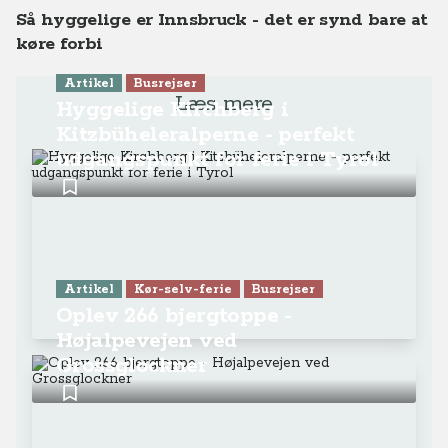
Så hyggelige er Innsbruck - det er synd bare at
køre forbi
Artikel
Busrejser
Læs mere
Hyggelige Kirchberg i
Kitzbüheleralperne - perfekt
udgangspunkt for ferie i Tyrol
Artikel
Kør-selv-ferie
Busrejser
Oplev 266 bjergtoppe -
Højalpevejen ved
Grossglockner