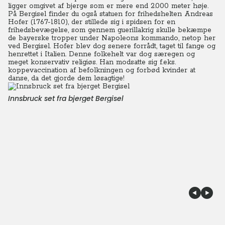
ligger omgivet af bjerge som er mere end 2.000 meter høje.
På Bergisel finder du også statuen for frihedshelten Andreas
Hofer (1767-1810), der stillede sig i spidsen for en
frihedsbevægelse, som gennem guerillakrig skulle bekæmpe
de bayerske tropper under Napoleons kommando, netop her
ved Bergisel. Hofer blev dog senere forrådt, taget til fange og
henrettet i Italien. Denne folkehelt var dog særegen og
meget konservativ religiøs. Han modsatte sig f.eks.
koppevaccination af befolkningen og forbød kvinder at
danse, da det gjorde dem løsagtige!
Innsbruck set fra bjerget Bergisel