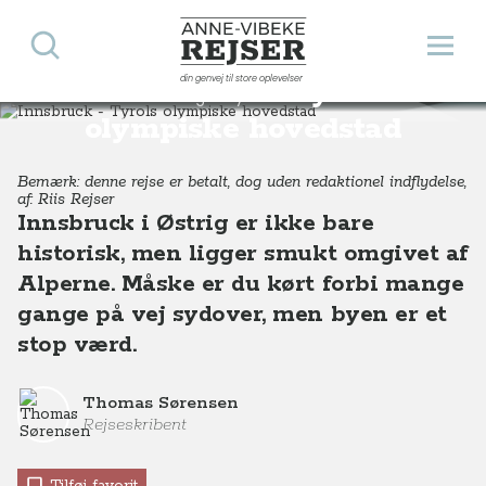
Søg
Åbn 
Anne-Vibeke Rejser
din genvej til store oplevelser
Innsbruck - Tyrols
Destinationer
Europa
Østrig
Tyrol
Innsbruck - Tyrols olympiske hovedstad, Østrig
olympiske hovedstad
Bemærk: denne rejse er betalt, dog uden redaktionel indflydelse,
af: Riis Rejser
Innsbruck i Østrig er ikke bare
historisk, men ligger smukt omgivet af
Alperne. Måske er du kørt forbi mange
gange på vej sydover, men byen er et
stop værd.
Thomas Sørensen
Rejseskribent