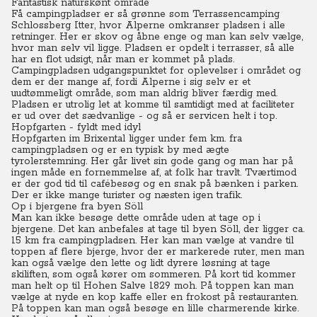
Fantastisk naturskønt område
Få campingpladser er så grønne som Terrassencamping
Schlossberg Itter, hvor Alperne omkranser pladsen i alle
retninger.
Her er skov og åbne enge og man kan selv vælge,
hvor man selv vil ligge. Pladsen er opdelt i terrasser, så alle
har en flot udsigt, når man er kommet på plads.
Campingpladsen udgangspunktet for oplevelser i området og
dem er der mange af, fordi Alperne i sig selv er et
uudtømmeligt område, som man aldrig bliver færdig med.
Pladsen er utrolig let at komme til samtidigt med at faciliteter
er ud over det sædvanlige - og så er servicen helt i top.
Hopfgarten - fyldt med idyl
Hopfgarten im Brixental ligger under fem km. fra
campingpladsen og er en typisk by med ægte
tyrolerstemning. Her går livet sin gode gang og man har på
ingen måde en fornemmelse af, at folk har travlt. Tværtimod
er der god tid til cafébesøg og en snak på bænken i parken.
Der er ikke mange turister og næsten igen trafik.
Op i bjergene fra byen Söll
Man kan ikke besøge dette område uden at tage op i
bjergene. Det kan anbefales at tage til byen Söll, der ligger ca.
15 km fra campingpladsen. Her kan man vælge at vandre til
toppen af flere bjerge, hvor der er markerede ruter, men man
kan også vælge den lette og lidt dyrere løsning at tage
skiliften, som også kører om sommeren. På kort tid kommer
man helt op til Hohen Salve 1829 moh. På toppen kan man
vælge at nyde en kop kaffe eller en frokost på restauranten.
På toppen kan man også besøge en lille charmerende kirke.