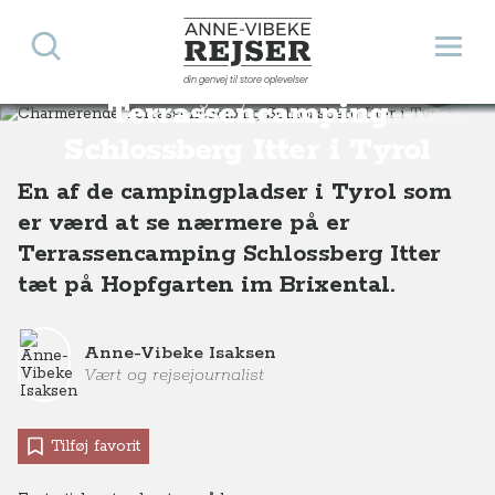
Søg
Åbn 
Anne-Vibeke Rejser
Charmerende
din genvej til store oplevelser
Destinationer
Europa
Østrig
Tyrol
Charmerende Terrassencamping Schlossberg Itter i Tyrol
Terrassencamping
Schlossberg Itter i Tyrol
En af de campingpladser i Tyrol som
er værd at se nærmere på er
Terrassencamping Schlossberg Itter
tæt på Hopfgarten im Brixental.
Anne-Vibeke Isaksen
Vært og rejsejournalist
Tilføj favorit