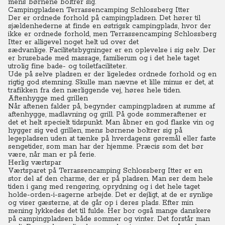
mens børnene boltrer sig.
Campingpladsen Terrassencamping Schlossberg Itter
Der er ordnede forhold på campingpladsen. Det hører til
sjældenhederne at finde en østrigsk campingplads, hvor der
ikke er ordnede forhold, men Terrassencamping Schlossberg
Itter er alligevel noget helt ud over det
sædvanlige. Facilitetsbygninger er en oplevelse i sig selv. Der
er brusebade med massage, familierum og i det hele taget
utrolig fine bade- og toiletfaciliteter.
Ude på selve pladsen er der ligeledes ordnede forhold og en
rigtig god stemning. Skulle man nævne et lille minus er det, at
trafikken fra den nærliggende vej, høres hele tiden.
Aftenhygge med grillen
Når aftenen falder på, begynder campingpladsen at summe af
aftenhygge, madlavning og grill.
På gode sommeraftener er
det et helt specielt tidspunkt. Man åbner en god flaske vin og
hygger sig ved grillen, mens børnene boltrer sig på
legepladsen uden at tænke på hverdagens gøremål eller faste
sengetider, som man har der hjemme. Præcis som det bør
være, når man er på ferie.
Herlig værtspar
Værtsparet på Terrassencamping Schlossberg Itter er en
stor del af den charme, der er på pladsen.
Man ser dem hele
tiden i gang med rengøring, oprydning og i det hele taget
holde-orden-i-sagerne arbejde.
Det er dejligt, at de er synlige
og viser gæsterne, at de går op i deres plads. Efter min
mening lykkedes det til fulde.
Her bor også mange danskere
på campingpladsen både sommer og vinter. Det forstår man