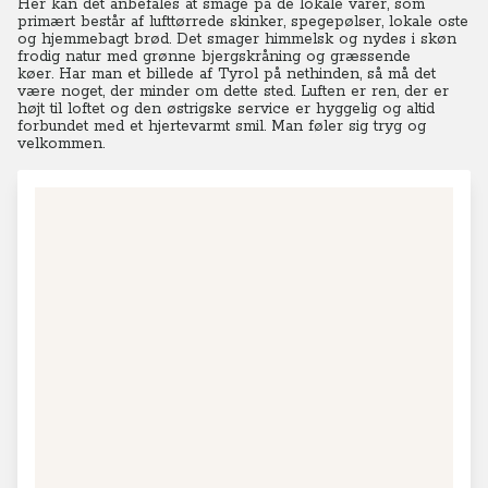
Her kan det anbefales at smage på de lokale varer, som
primært består af lufttørrede skinker, spegepølser, lokale oste
og hjemmebagt brød.
Det smager himmelsk og nydes i skøn
frodig natur med grønne bjergskråning og græssende
køer.
Har man et billede af Tyrol på nethinden, så må det
være noget, der minder om dette sted. Luften er ren, der er
højt til loftet og den østrigske service er hyggelig og altid
forbundet med et hjertevarmt smil. Man føler sig tryg og
velkommen.