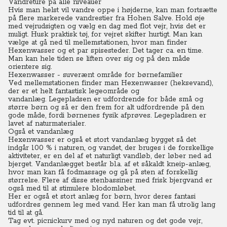
Vandreture på alle niveauer
Hvis man helst vil vandre oppe i højderne, kan man fortsætte
på flere markerede vandrestier fra Hohen Salve. Hold øje
med vejrudsigten og vælg en dag med flot vejr, hvis det er
muligt. Husk praktisk tøj, for vejret skifter hurtigt. Man kan
vælge at gå ned til mellemstationen, hvor man finder
Hexenwasser og et par spisesteder. Det tager ca. en time.
Man kan hele tiden se liften over sig og på den måde
orientere sig.
Hexenwasser - suverænt område for børnefamilier
Ved mellemstationen finder man Hexenwasser (heksevand),
der er et helt fantastisk legeområde og
vandanlæg.
Legepladsen er udfordrende for både små og
større børn og så er den frem for alt udfordrende på den
gode måde, fordi børnenes fysik afprøves. Legepladsen er
lavet af naturmaterialer.
Også et vandanlæg
Hexenwasser er også et stort vandanlæg bygget så det
indgår 100 % i naturen, og vandet, der bruges i de forskellige
aktiviteter, er en del af et naturligt vandløb, der løber ned ad
bjerget. Vandanlægget består bl.a. af et såkaldt kneip-anlæg,
hvor man kan få fodmassage og gå på sten af forskellig
størrelse.
Flere af disse stenbassiner med frisk bjergvand er
også med til at stimulere blodomløbet.
Her er også et stort anlæg for børn, hvor deres fantasi
udfordres gennem leg med vand. Her kan man få utrolig lang
tid til at gå.
Tag evt. picnickurv med og nyd naturen og det gode vejr,