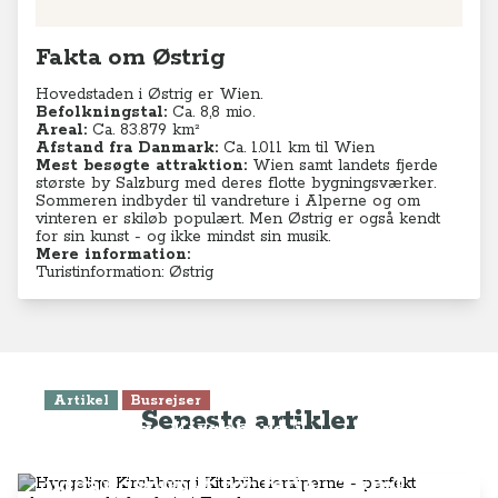
Fakta om Østrig
Hovedstaden i Østrig er Wien.
Befolkningstal:
Ca. 8,8
mio.
Areal:
Ca. 83.879 km²
Afstand fra Danmark:
Ca. 1.011 km til Wien
Mest besøgte attraktion:
Wien samt landets fjerde
største by Salzburg med deres flotte bygningsværker.
Sommeren indbyder til vandreture i Alperne og om
vinteren er skiløb populært. Men Østrig er også kendt
for sin kunst - og ikke mindst sin musik.
Mere information:
Turistinformation: Østrig
Artikel
Busrejser
Seneste artikler
Hyggelige Kirchberg i
Kitzbüheleralperne - perfekt
udgangspunkt for ferie i Tyrol