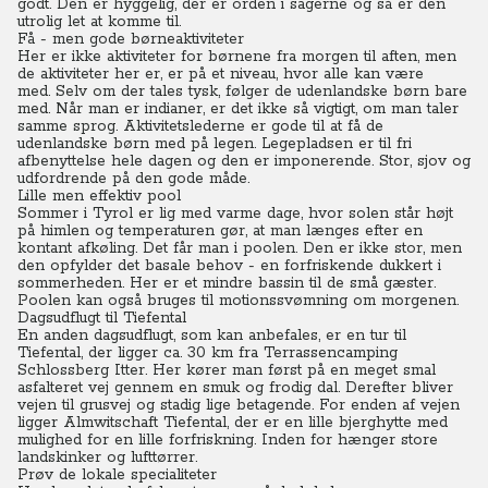
godt. Den er hyggelig, der er orden i sagerne og så er den
utrolig let at komme til.
Få - men gode børneaktiviteter
Her er ikke aktiviteter for børnene fra morgen til aften, men
de aktiviteter her er, er på et niveau, hvor alle kan være
med.
Selv om der tales tysk, følger de udenlandske børn bare
med. Når man er indianer, er det ikke så vigtigt, om man taler
samme sprog.
Aktivitetslederne er gode til at få de
udenlandske børn med på legen. Legepladsen er til fri
afbenyttelse hele dagen og den er imponerende. Stor, sjov og
udfordrende på den gode måde.
Lille men effektiv pool
Sommer i Tyrol er lig med varme dage, hvor solen står højt
på himlen og temperaturen gør, at man længes efter en
kontant afkøling.
Det får man i poolen. Den er ikke stor, men
den opfylder det basale behov - en forfriskende dukkert i
sommerheden. Her er et mindre bassin til de små gæster.
Poolen kan også bruges til motionssvømning om morgenen.
Dagsudflugt til Tiefental
En anden dagsudflugt, som kan anbefales, er en tur til
Tiefental, der ligger ca. 30 km fra Terrassencamping
Schlossberg Itter.
Her kører man først på en meget smal
asfalteret vej gennem en smuk og frodig dal. Derefter bliver
vejen til grusvej og stadig lige betagende. For enden af vejen
ligger Almwitschaft Tiefental, der er en lille bjerghytte med
mulighed for en lille forfriskning. Inden for hænger store
landskinker og lufttørrer.
Prøv de lokale specialiteter