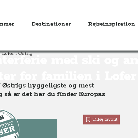
ammer
Destinationer
Rejseinspiration
interferie med ski og andre aktiviteter for familien i Lofer i Østrig
terferie med ski og a
ter for familien i Lofer
f Østrigs hyggeligste og mest
g så er det her du finder Europas
Tilføj favorit