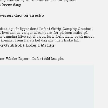
ngrendsski, og du har naturen helt for dig selv.
ki hver dag
Suveræn dag på snesko
ds og i år ligger den i Lofer i Østrig. Camping Grubhof
t hvordan du vælger at campere, for pladsen måles på
 om camping blive sat til vægs, fordi forholdene er så meget
 kommer hjem fra en hel dag ude i den friske luft.
 Grubhof i Lofer i Østrig
-Vibeke Rejser - Lofer i fuld længde.