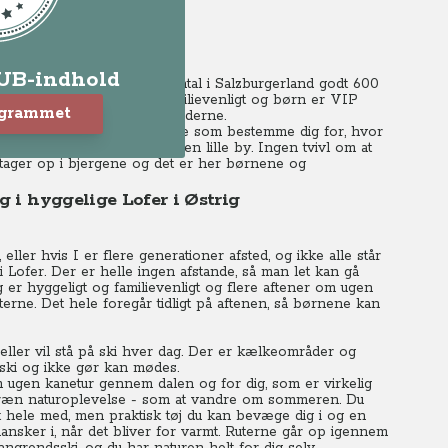
LUB-indhold
r i den 70 km lange Saalachtal i Salzburgerland godt 600
 Hele området er utrolig familievenligt og børn er VIP
ogrammet
rskiing og på overnatningsstederne.
 ikke sammen, så du skal lige som bestemme dig for, hvor
ister slutter næsten midt i den lille by. Ingen tvivl om at
e tager op i bjergene og det er her børnene og
g i hyggelige Lofer i Østrig
 eller hvis I er flere generationer afsted, og ikke alle står
i Lofer. Der er helle ingen afstande, så man let kan gå
g er hyggeligt og familievenligt og flere aftener om ugen
erne. Det hele foregår tidligt på aftenen, så børnene kan
n eller vil stå på ski hver dag. Der er kælkeområder og
å ski og ikke gør kan mødes.
m ugen kanetur gennem dalen og for dig, som er virkelig
veræn naturoplevelse - som at vandre om sommeren. Du
t hele med, men praktisk tøj du kan bevæge dig i og en
sker i, når det bliver for varmt. Ruterne går op igennem