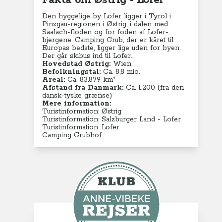
Fakta om Østrig - Lofer
Den hyggelige by Lofer ligger i Tyrol i
Pinzgau-regionen i Østrig, i dalen med ​​
Saalach-floden og for foden af Lofer-
bjergene. Camping Grub, der er kåret til
Europas bedste, ligger lige uden for byen.
Der går skibus ind til Lofer.
Hovedstad Østrig:
Wien.
Befolkningstal:
Ca. 8,8
mio.
Areal:
Ca. 83.879 km²
Afstand fra Danmark:
Ca. 1.200 (fra den
dansk-tyske grænse)
Mere information:
Turistinformation: Østrig
Turistinformation: Salzburger Land - Lofer
Turistinformation: Lofer
Camping Grubhof