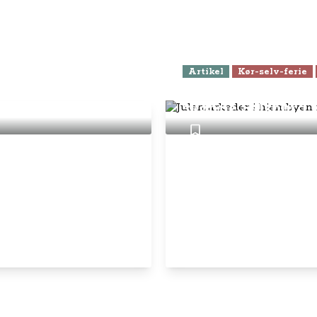
Artikel
Kør-selv-ferie
149,- pr. halve år
Julemarkeder i hje
skønne Salzburg