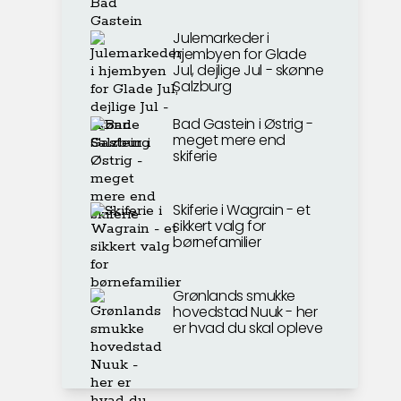
Julemarkeder i
hjembyen for Glade
Jul, dejlige Jul - skønne
Salzburg
Bad Gastein i Østrig -
meget mere end
skiferie
Skiferie i Wagrain - et
sikkert valg for
børnefamilier
Grønlands smukke
hovedstad Nuuk - her
er hvad du skal opleve