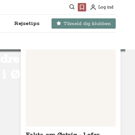
Søg
Favoritter
Log ind
Profil
Rejsetips
Tilmeld dig klubben
ndre
 i Østrig