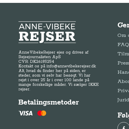
Ge
Anne-Vibeke Rejser
Om o
FAQ 
AnneVibekeRejser ejes og drives af
Tilm
Rejsejournalisten ApS
CVR: DK
26185254
Pres
Kontakt os på
info@annevibekerejser.dk
Alt, hvad du finder her på siden, er
Hand
steder, som vi selv har besøgt. Vi har
rejst i over 25 år i over 100 lande på
Abo
mange forskellige måder. Vi sælger IKKE
rejser.
Priv
Juri
Betalingsmetoder
Føl
Fac