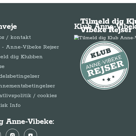
Tilmeld dig K
nveje
Klub Anne-Vibek
Vibeke Rejser
s / kontakt
- Anne-Vibeke Rejser
eld dig Klubben
se
elsbetingelser
nnementsbetingelser
atlivspolitik / cookies
disk Info
g Anne-Vibeke:
ebook
Instagram
YouTube