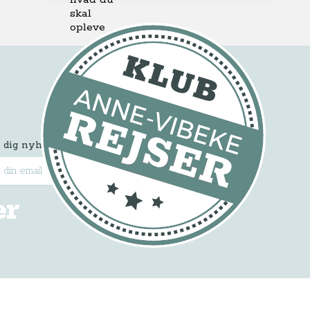
 dig nyhedsbrevet
Tilmeld
er