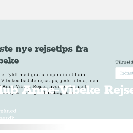
ste nye rejsetips fra
beke
Tilmeld
r fyldt med gratis inspiration til din
-Vibekes bedste rejsetips, gode tilbud, men
Klub Anne-Vibeke Rejs
 Anne Vibeke Rejser, hvor du kan se tv-
 længde, deltage i foredrag mm.
 måned
ser.dk