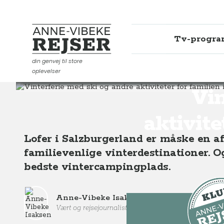
Tv-progr
Anne-Vibeke Rejser
din genvej til store
oplevelser
Destinationer
Europa
Østrig
Salzburgerland
V
Vin
aktivite
Lofer i Salzburgerland er måske en a
familievenlige vinterdestinationer. O
bedste vintercampingplads.
Anne-Vibeke Isaksen
Vært og rejsejournalist