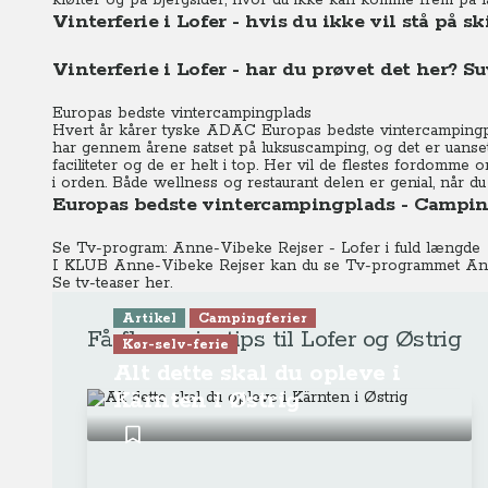
kløfter og på bjergsider, hvor du ikke kan komme frem på la
Vinterferie i Lofer - hvis du ikke vil stå på s
Vinterferie i Lofer - har du prøvet det her? 
Europas bedste vintercampingplads
Hvert år kårer tyske ADAC Europas bedste vintercampingpla
har gennem årene satset på luksuscamping, og det er uanse
faciliteter og de er helt i top. Her vil de flestes fordomme
i orden. Både wellness og restaurant delen er genial, når du
Europas bedste vintercampingplads - Camping
Se Tv-program: Anne-Vibeke Rejser - Lofer i fuld længde
I KLUB Anne-Vibeke Rejser kan du se Tv-programmet Anne
Se tv-teaser her.
Artikel
Campingferier
Få flere rejsetips til Lofer og Østrig
Kør-selv-ferie
Alt dette skal du opleve i
Kärnten i Østrig