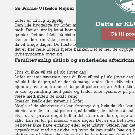
Se Anne-Vibeke Rejser - Lofer, Østrig
Lofer er utrolig hyggelig
Dette er K
Den lille hyggelige by Lofer med ca. 2000 indbyggere ligge
moh. Det er utrolig let at komme hertil – også om vinteren.
Gå til pr
gæster. Det ses både på pisterne, på spisestederne, til afte
Der er flere områder, hvor du kan stå på ski og de hænger
du vil bruge dagen. De fleste bliver i selve Lofer, hvor alle p
det er her hele Lofers hjerte banker. Det er her de dygtig
nybegynderne øver sig.
Familievenlig skiløb og anderledes afterskiin
Hvis du ikke vil stå på ski (hver dag)
Lofer er især suveræn, hvis du ikke vil stå på ski (hver dag),
på ski hele dagen, så er der så mange andre fine aktiviteter 
hjem og hvile og komme tilbage til pisterne igen. Afterskiin
er der byvandring med guide og fakler eller lysshow på pist
være med, inden de skal i seng.
Snesko, kælk eller kanetur i Lofer
Nogle af de aktiviteter du kan foretage dig, hvis du ikke ka
picnics arealer tæt på pisterne, så familier, der både står p
Hvis du vil prøve noget helt andet, så er der flere gange o
aktiv, kan en tur på snesko være sagen. Det er en hel su
behøver ikke have erfaring eller eget udstyr. Guiden har de
rygsæk med mad og drikke, og hvor du kan smide hue og han