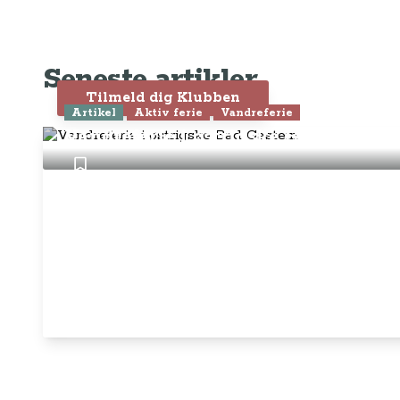
KLUB Nyhedsbrev to gange hver måned
Konkurrencer
Seneste artikler
Efterfølgende:
Tilmeld dig Klubben
249,- pr. år eller 
Artikel
Aktiv ferie
Vandreferie
Vandreferie i østrigske Bad Gastein