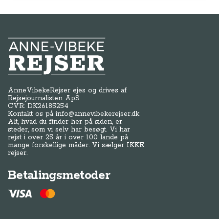
Anne-Vibeke Rejser
AnneVibekeRejser ejes og drives af
Rejsejournalisten ApS
CVR: DK
26185254
Kontakt os på
info@annevibekerejser.dk
Alt, hvad du finder her på siden, er
steder, som vi selv har besøgt. Vi har
rejst i over 25 år i over 100 lande på
mange forskellige måder. Vi sælger IKKE
rejser.
Betalingsmetoder