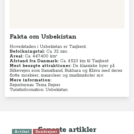
Fakta om Usbekistan
Hovedstaden i Usbekistan er Tasjkent.
Befolkningstal:
Ca. 32 mio.
Areal:
Ca. 447.400 km²
Afstand fra Danmark:
Ca. 4.523 km til Tasjkent
Mest besøgte attraktioner:
De klassiske byer på
Silkevejen som Samatkand, Bukhara og Khiva med deres
flotte moskéer, mausoleer og muslimskoler m.v.
Mere information:
Rejsebureau: Tema Rejser
Turistinformation: Usbekistan
Seneste artikler
Artikel
Rundrejser