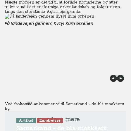
Næste morgen er det tid til at forlade nomaderne og atter
triller vi ud i det ensformige ørkenlandskab og følger ruten
langs den storslåede Aqtau-bjergkæde.
På landevejen gennem Kyzyl Kum ørkenen
Ved frokosttid ankommer vi til Samarkand - de blå moskéers
by.
Læs mere
Artikel
Rundrejser
Samarkand - de blå moskéers