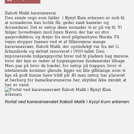
Raboti Malik karavanserai
Den smule regn som falder i Kyzyl Kum ørkenen er nok til,
at nomaderne kan holde får, geder samt kameler og
dromedarer. Det er netop disse nomader vi er på vej til. Vi
følger hovedvejen mod byen Navoi, der har en stor
gasproduktion, og drejer fra mod pilgrimsbyen Nurata.
På
vejen stopper bussen ved et af Silkevejens mange
karavanseraier, Raboti Malik, der oprindeligt var fra det 11.
århundrede og delvist renoveret i 1900-tallet. Den
imponerende indgangsportal fører ind til pladsen bag murene,
hvor der kun er rester af bygningernes fundamenter tilbage.
Men pas på hvor du træder, for netop på trappen, hvor vi
intetanende kommer gående, ligger en lille giftslange, som vi
lige så godt kunne have trådt på! At man netop har placeret
et herberg for kamelkaravanerne her, skyldes ikke mindst, at
her er vand.
Portal ved karavanseraiet Raboti Malik i Kyzyl Kum ørkenen