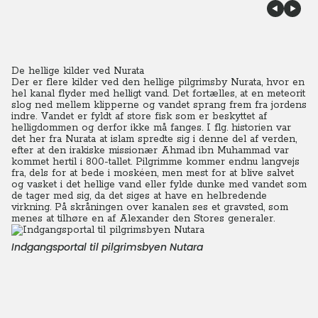
De hellige kilder ved Nurata
Der er flere kilder ved den hellige pilgrimsby Nurata, hvor en
hel kanal flyder med helligt vand. Det fortælles, at en meteorit
slog ned mellem klipperne og vandet sprang frem fra jordens
indre. Vandet er fyldt af store fisk som er beskyttet af
helligdommen og derfor ikke må fanges.
I flg. historien var
det her fra Nurata at islam spredte sig i denne del af verden,
efter at den irakiske missionær Ahmad ibn Muhammad var
kommet hertil i 800-tallet. Pilgrimme kommer endnu langvejs
fra, dels for at bede i moskéen, men mest for at blive salvet
og vasket i det hellige vand eller fylde dunke med vandet som
de tager med sig, da det siges at have en helbredende
virkning. På skråningen over kanalen ses et gravsted, som
menes at tilhøre en af Alexander den Stores generaler.
Indgangsportal til pilgrimsbyen Nutara