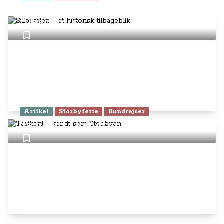
Silkevejen - et historisk
tilbageblik
Artikel
Storbyferie
Rundrejser
Tasjkent - kendt som Stenbyen