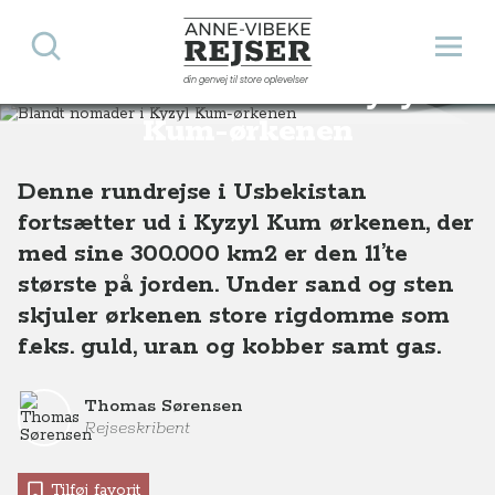
Søg
Åbn 
Anne-Vibeke Rejser
din genvej til store oplevelser
Blandt nomader i Kyzyl
Destinationer
Asien
Usbekistan
Blandt nomader i Kyzyl Kum-ørkenen, Usbekistan
Kum-ørkenen
Denne rundrejse i Usbekistan
fortsætter ud i Kyzyl Kum ørkenen, der
med sine 300.000 km2 er den 11’te
største på jorden. Under sand og sten
skjuler ørkenen store rigdomme som
f.eks. guld, uran og kobber samt gas.
Thomas Sørensen
Rejseskribent
Tilføj favorit