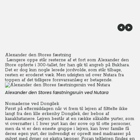
Alexander den Stores fæstning
Længere oppe står resterne af et fort som Alexander den
Store opførte i 300-tallet, før han gik til angreb på Bukhara.
Det er dog kun nogle lerede jordvolde, som står tilbage,
resten er eroderet væk. Men udsigten ud over Nutara fra
toppen af det tidligere forsvarsanlæg er betagende.
Alexander den Stores fæstningsruin ved Nutara
Nomaderne ved Dongilek
Først på eftermiddagen når vi frem til lejren af filttelte ikke
langt fra den lille ørkenby Dongilek, der bebos af
kasakhstanere.
Lejren består at en række såkaldte yurter, som
vi overnatter i. I hver yurt kan der sove op til otte personer,
men da vi er den eneste gruppe i lejren, kan hver familie få
deres egen yurt, der indvendigt er opredt med madrasser på
gulvet med dyner og ekstra tæpper. Foran teltlejren findes en