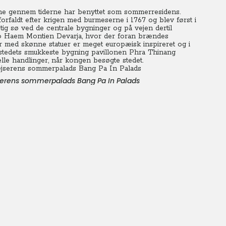
ne gennem tiderne har benyttet som sommerresidens.
orfaldt efter krigen med burmeserne i 1767 og blev først i
stig sø ved de centrale bygninger og på vejen dertil
Go Haem Montien Devarja, hvor der foran brændes
er med skønne statuer er meget europæisk inspireret og i
er stedets smukkeste bygning pavillonen Phra Thinang
elle handlinger, når kongen besøgte stedet.
jserens sommerpalads Bang Pa In Palads