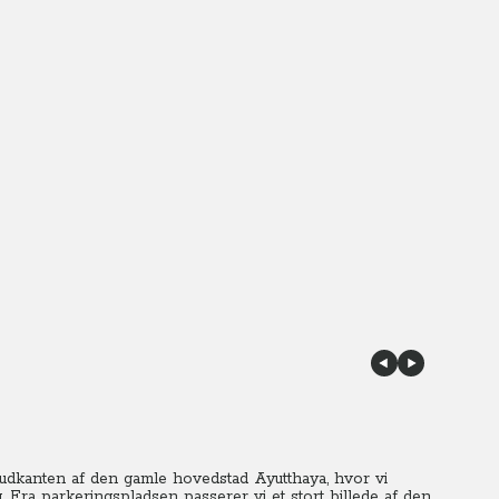
udkanten af den gamle hovedstad Ayutthaya, hvor vi
.
Fra parkeringspladsen passerer vi et stort billede af den