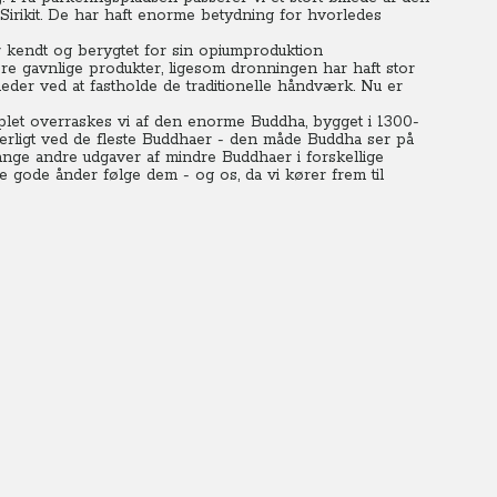
irikit. De har haft enorme betydning for hvorledes
r kendt og berygtet for sin opiumproduktion
re gavnlige produkter, ligesom dronningen har haft stor
eder ved at fastholde de traditionelle håndværk. Nu er
emplet overraskes vi af den enorme Buddha, bygget i 1300-
nderligt ved de fleste Buddhaer - den måde Buddha ser på
nge andre udgaver af mindre Buddhaer i forskellige
e gode ånder følge dem - og os, da vi kører frem til