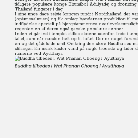
tidligere populære konge Bhumibol Adulyadej og dronning S
Thailand fungerer i dag.
I sine unge dage rejste kongen rundt i Nordthailand, der va
(opiumsvalmuen) og fik omlagt bøndernes produktion til me
indflydelse specielt på bjergstammernes overlevelsesmuligh
regenten en af deres også ganske populære sønner.
Inden vi går ind i templet stilles skoene udenfor. Inde i t
tallet, som når næsten helt op til loftet. Der er noget foru
én og det gådefulde smil. Omkring den store Buddha ses ma
stillinger. En munk kaster vand på nogle troende og lader d
ruinerne ved Ayutthaya.
Buddha tilbedes i Wat Phanan Choeng i Ayutthaya