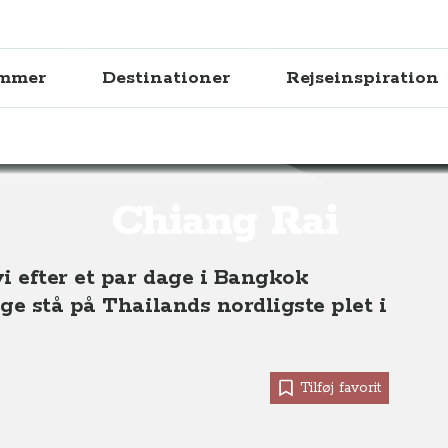
ammer
Destinationer
Rejseinspiration
ang Rai
Chiang Rai
i efter et par dage i Bangkok
ge stå på Thailands nordligste plet i
Tilføj favorit