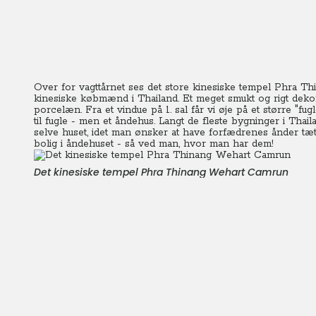
Over for vagttårnet ses det store kinesiske tempel Phra T
kinesiske købmænd i Thailand. Et meget smukt og rigt dekorere
porcelæn. Fra et vindue på 1. sal får vi øje på et større "fug
til fugle - men et åndehus.
Langt de fleste bygninger i Thaila
selve huset, idet man ønsker at have forfædrenes ånder tæt 
bolig i åndehuset - så ved man, hvor man har dem!
Det kinesiske tempel Phra Thinang Wehart Camrun