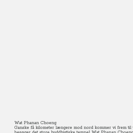
Wat Phanan Choeng
Ganske få kilometer længere mod nord kommer vi frem til 
besøger det store buddhistiske tempel Wat Phanan Choeng