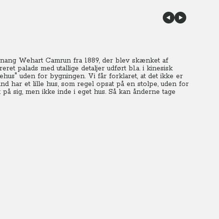
hinang Wehart Camrun fra 1889, der blev skænket af
t palads med utallige detaljer udført bl.a. i kinesisk
lehus" uden for bygningen. Vi får forklaret, at det ikke er
nd har et lille hus, som regel opsat på en stolpe, uden for
på sig, men ikke inde i eget hus. Så kan ånderne tage