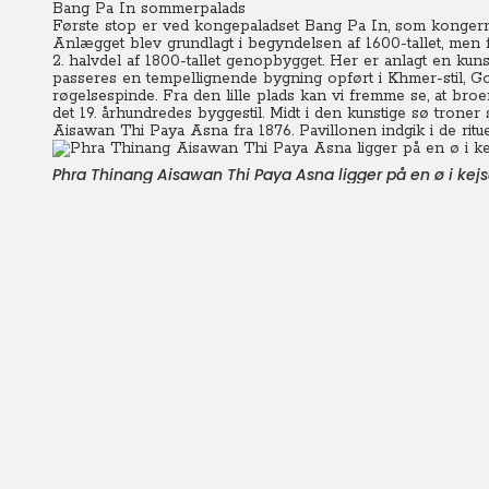
Bang Pa In sommerpalads
Første stop er ved kongepaladset Bang Pa In, som konger
Anlægget blev grundlagt i begyndelsen af 1600-tallet, men f
2. halvdel af 1800-tallet genopbygget. Her er anlagt en kun
passeres en tempellignende bygning opført i Khmer-stil, 
røgelsespinde. Fra den lille plads kan vi fremme se, at bro
det 19. århundredes byggestil. Midt i den kunstige sø tron
Aisawan Thi Paya Asna fra 1876. Pavillonen indgik i de ritu
Phra Thinang Aisawan Thi Paya Asna ligger på en ø i ke