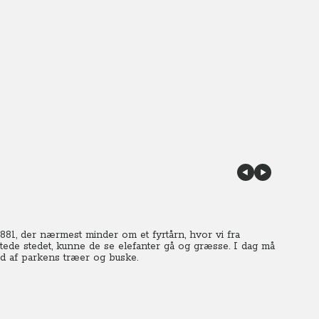
81, der nærmest minder om et fyrtårn, hvor vi fra
ede stedet, kunne de se elefanter gå og græsse. I dag må
 ud af parkens træer og buske.