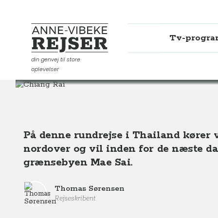
Tv-progr
Anne-Vibeke Rejser
din genvej til store
oplevelser
Destinationer
Asien
Thailand
Rundrejse mod Chi
På denne rundrejse i Thailand kører v
nordover og vil inden for de næste da
grænsebyen Mae Sai.
Thomas Sørensen
Rejseskribent