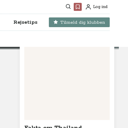
Søg
Favoritter
Log ind
Profil
Rejsetips
Tilmeld dig klubben