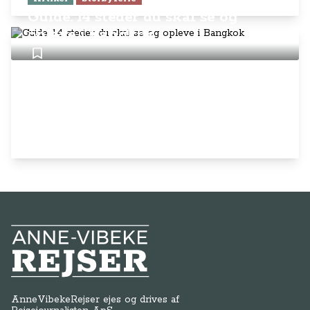
Guide: 14 steder du skal se og
opleve i Bangkok
Anne-Vibeke Rejser
AnneVibekeRejser ejes og drives af