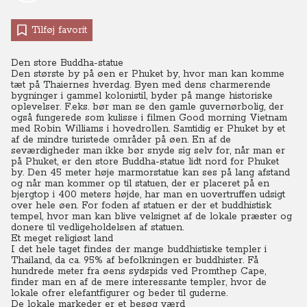
Tilføj favorit
Den store Buddha-statue
Den største by på øen er Phuket by, hvor man kan komme
tæt på Thaiernes hverdag. Byen med dens charmerende
bygninger i gammel kolonistil, byder på mange historiske
oplevelser.
F.eks. bør man se den gamle guvernørbolig, der
også fungerede som kulisse i filmen Good morning Vietnam
med Robin Williams i hovedrollen. Samtidig er Phuket by et
af de mindre turistede områder på øen.
En af de
seværdigheder man ikke bør snyde sig selv for, når man er
på Phuket, er den store Buddha-statue lidt nord for Phuket
by.
Den 45 meter høje marmorstatue kan ses på lang afstand
og når man kommer op til statuen, der er placeret på en
bjergtop i 400 meters højde, har man en uovertruffen udsigt
over hele øen. For foden af statuen er der et buddhistisk
tempel, hvor man kan blive velsignet af de lokale præster og
donere til vedligeholdelsen af statuen.
Et meget religiøst land
I det hele taget findes der mange buddhistiske templer i
Thailand, da ca. 95% af befolkningen er buddhister.
Få
hundrede meter fra øens sydspids ved Promthep Cape,
finder man en af de mere interessante templer, hvor de
lokale ofrer elefantfigurer og beder til guderne.
De lokale markeder er et besøg værd