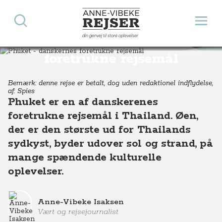
Søg
Åbn 
Anne-Vibeke Rejser
din genvej til store oplevelser
Phuket - danskernes
Destinationer
Asien
Thailand
Phuket - danskernes foretrukne rejsemål
foretrukne rejsemål
Bemærk: denne rejse er betalt, dog uden redaktionel indflydelse,
af: Spies
Phuket er en af danskerenes
foretrukne rejsemål i Thailand. Øen,
der er den største ud for Thailands
sydkyst, byder udover sol og strand, på
mange spændende kulturelle
oplevelser.
Anne-Vibeke Isaksen
Vært og rejsejournalist