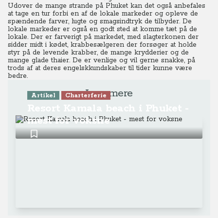
Udover de mange strande på Phuket kan det også anbefales
at tage en tur forbi en af de lokale markeder og opleve de
spændende farver, lugte og smagsindtryk de tilbyder. De
lokale markeder er også en godt sted at komme tæt på de
lokale.
Der er farverigt på markedet, med slagterkonen der
sidder midt i kødet, krabbesælgeren der forsøger at holde
styr på de levende krabber, de mange krydderier og de
mange glade thaier. De er venlige og vil gerne snakke, på
trods af at deres engelskkundskaber til tider kunne være
bedre.
Læs mere
Artikel
Charterferie
Resort Kamala beach i Phuket -
mest for voksne