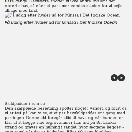
flere gange. Desværre spotter vi ikke andre hvaler i det
oprørte hav, så efter et par timer vendes skuden for at sejle
tilbage mod land.
På udkig efter hvaler ud for Mirissa i Det Indiske Ocean
Skildpadder i rum sø
Den skarpøjede besætning spotter noget i vandet, og først da
vi er tæt på, kan vi se, at et par havskildpadder er i gang med
parringen.
Denne akt foregår altid til havs og når hunnen er
klar til at lægge sine æg, svømmer hun ind på Sri Lankas
strand og graver en hulning i sandet, hvor æggene lægges -