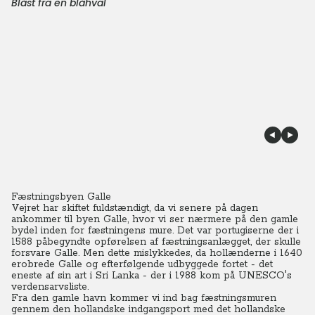
Blåst fra en blåhval
Fæstningsbyen Galle
Vejret har skiftet fuldstændigt, da vi senere på dagen
ankommer til byen Galle, hvor vi ser nærmere på den gamle
bydel inden for fæstningens mure.
Det var portugiserne der i
1588 påbegyndte opførelsen af fæstningsanlægget, der skulle
forsvare Galle. Men dette mislykkedes, da hollænderne i 1640
erobrede Galle og efterfølgende udbyggede fortet - det
eneste af sin art i Sri Lanka - der i 1988 kom på UNESCO's
verdensarvsliste.
Fra den gamle havn kommer vi ind bag fæstningsmuren
gennem den hollandske indgangsport med det hollandske