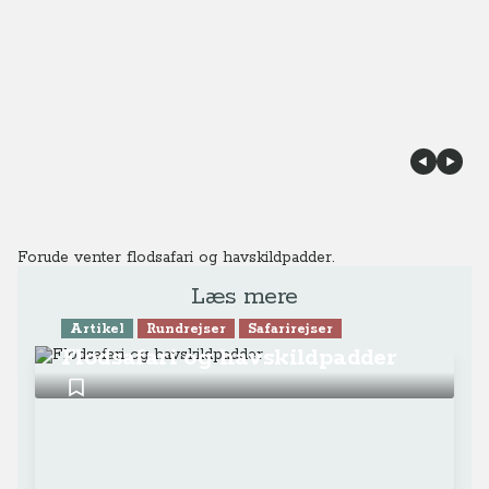
Forude venter flodsafari og havskildpadder.
Læs mere
Artikel
Rundrejser
Safarirejser
Flodsafari og havskildpadder