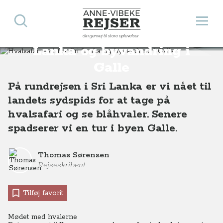
Søg
Åbn 
Anne-Vibeke Rejser
Hvalsafari syd for Sri
din genvej til store oplevelser
Destinationer
Asien
Sri Lanka
Hvalsafari syd for Sri Lanka og byvandring i Galle
Lanka og byvandring i
Galle
På rundrejsen i Sri Lanka er vi nået til
landets sydspids for at tage på
hvalsafari og se blåhvaler. Senere
spadserer vi en tur i byen Galle.
Thomas Sørensen
Rejseskribent
Tilføj favorit
Mødet med hvalerne