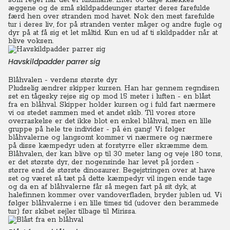
som regel når det er fuldmåne. Efter 60 dage klækkes
æggene og de små skildpaddeunger starter deres farefulde
færd hen over stranden mod havet.
Nok den mest farefulde
tur i deres liv, for på stranden venter måger og andre fugle og
dyr på at få sig et let måltid.
Kun en ud af ti skildpadder når at
blive voksen.
Havskildpadder parrer sig
Blåhvalen - verdens største dyr
Pludselig ændrer skipper kursen. Han har gennem regndisen
set en tågesky rejse sig op mod 15 meter i luften - en blåst
fra en blåhval.
Skipper holder kursen og i fuld fart nærmere
vi os stedet sammen med et andet skib. Til vores store
overraskelse er det ikke blot en enkel blåhval, men en lille
gruppe på hele tre individer - på én gang! Vi følger
blåhvalerne og langsomt kommer vi nærmere og nærmere
på disse kæmpedyr uden at forstyrre eller skræmme dem.
Blåhvalen, der kan blive op til 30 meter lang og veje 180 tons,
er det største dyr, der nogensinde har levet på jorden -
større end de største dinosaurer.
Begejstringen over at have
set og været så tæt på dette kæmpedyr vil ingen ende tage
og da en af blåhvalerne får så megen fart på sit dyk, at
halefinnen kommer over vandoverfladen, bryder jublen ud. Vi
følger blåhvalerne i en lille times tid (udover den berammede
tur) før skibet sejler tilbage til Mirissa.