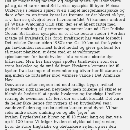
Det er meget tidlig morgen og dagens første lys lader vente
på sig, da vi kører mod Sri Lankas sydspids til byen Mirissa.
Undervejs i bussen spiser vi en simpel morgenmadspakke og
da vi efter ca. en times kørsel er fremme, er det blevet så lyst,
at vi kan se gråvejret over havneområdet. Vi kommer ombord
på Whale Watching Club skib, der er et åbent fartøj med
plads til omkring 40 personer og sætter kurs ud i Det Indiske
Ocean. Sri Lankas sydspids er et af de bedste steder i Verden
at tage på hvalsafari, bl.a. fordi hvalfangst har været forbudt i
Det indiske Ocean siden 1980'erne. Ca. 10 km. ud for kysten
går havbunden nærmest lodret nedad og giver grobund for
så meget plankton, at dette sted er et velforsynet
spisekammer for bardehvaler - bl.a. verdens største dyr
blåhvalen.
Men her kan også spottes tandhvaler, som den
store kaskelot og de små delfiner. Hvalerne kommer ind til
kysten fra slutningen af november og bliver her til starten af
maj, inden de fortsætter mod varmere vande i Det Arabiske
Hav.
Desværre sætter regnen ind med kraftige byger, hvilket
nedsætter sigtbarheden betydeligt, men folkene på skibet er
blandt de bedste til at spotte hvalerne og forudsige i hvilken
retning de svømmer, når først der er skabt kontakt. Det varer
da heller ikke længe før ryggen af en brydeshval ses i
vandoverfladen og straks sættes kursen mod dyret. Vi har
seks andre skibe omkring os og alle "jager" nu
hvalen.
Brydeshvalen bliver op til 18 meter lang og kan veje
op til 100 tons.
Vi følger hvalen et stykke ud i sejlrenden,
hvor de store fragtskibe og olietankere sejler, og ser den