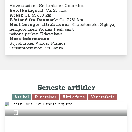
Hovedstaden i Sri Lanka er Colombo.
Befolkningstal:
Ca. 22 mio.
Areal:
Ca. 65.610 km²
Afstand fra Danmark:
Ca. 7.981 km
Mest besøgte attraktioner:
Klippetemplet Sigiriya,
helligdommen Adams Peak samt
nationalparken Udawalawe
Mere information:
Rejsebureau: Viktors Farmor
Turistinformation: Sri Lanka
Seneste artikler
Artikel
Rundrejser
Aktiv ferie
Vandreferie
Hunas Falls i Sri Lankas højland