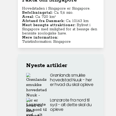
Fakta om Singapore
Hovedstaden i Singapore er Singapore.
Befolkningstal:
Ca. 5,6 mio.
Areal:
Ca. 720 km²
Afstand fra Danmark:
Ca. 10.163 km
Mest besøgte attraktioner:
Bylivet i
Singapore med mulighed for at besøge den
berømte zoologiske have.
Mere information:
Turistinformation: Singapore
Nyeste artikler
Grønlands smukke
hovedstad Nuuk - her
er hvad du skal opleve
Lanzarote fra nord til
syd - alt dette skal du
opleve