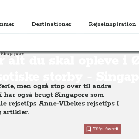
ammer
Destinationer
Rejseinspiration
l opleve i Østens eksotiske storby - Singapore
r alt du skal opleve i 
sotiske storby - Singap
ferie, men også stop over til andre
Vi har også brugt Singapore som
alle rejsetips Anne-Vibekes rejsetips i
artikler.
Tilføj favorit