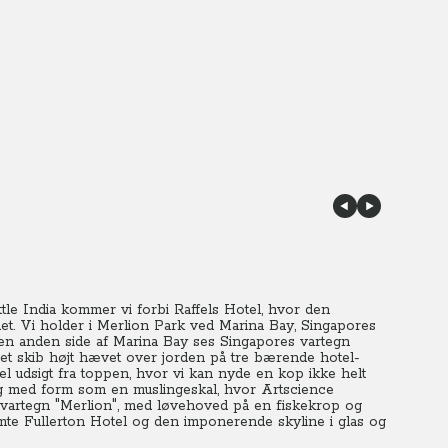
e India kommer vi forbi Raffels Hotel, hvor den
et. Vi holder i Merlion Park ved Marina Bay, Singapores
 den anden side af Marina Bay ses Singapores vartegn
et skib højt hævet over jorden på tre bærende hotel-
bel udsigt fra toppen, hvor vi kan nyde en kop ikke helt
ng med form som en muslingeskal, hvor Artscience
le vartegn "Merlion", med løvehoved på en fiskekrop og
mte Fullerton Hotel og den imponerende skyline i glas og