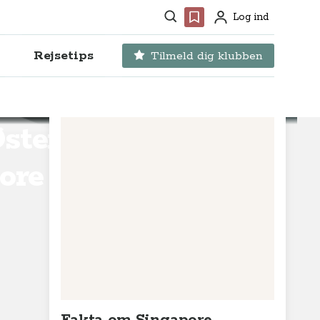
Søg
Favoritter
Log ind
Profil
Rejsetips
Tilmeld dig klubben
Østens
ore