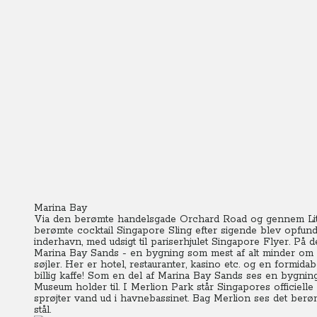
Marina Bay
Via den berømte handelsgade Orchard Road og gennem Littl
berømte cocktail Singapore Sling efter sigende blev opfund
inderhavn, med udsigt til pariserhjulet Singapore Flyer. På
Marina Bay Sands - en bygning som mest af alt minder om 
søjler. Her er hotel, restauranter, kasino etc. og en formida
billig kaffe! Som en del af Marina Bay Sands ses en bygni
Museum holder til. I Merlion Park står Singapores officiel
sprøjter vand ud i havnebassinet. Bag Merlion ses det berø
stål.