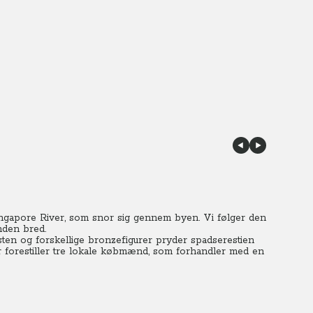
il Singapore River, som snor sig gennem byen. Vi følger den
nden bred.
ten og forskellige bronzefigurer pryder spadserestien
der forestiller tre lokale købmænd, som forhandler med en