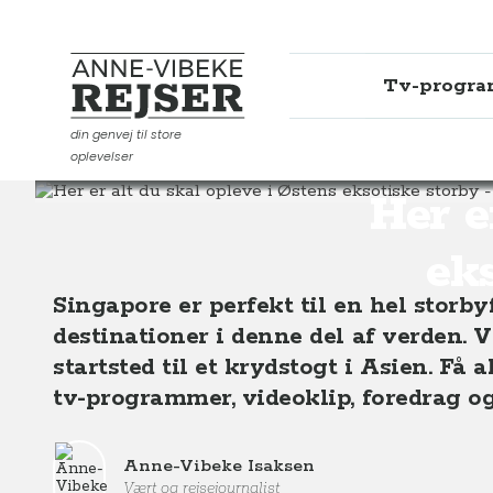
Tv-progr
Anne-Vibeke Rejser
din genvej til store
oplevelser
Destinationer
Asien
Singapore
Her er alt du ska
Her e
ek
Singapore er perfekt til en hel storby
destinationer i denne del af verden. 
startsted til et krydstogt i Asien. Få 
tv-programmer, videoklip, foredrag og 
Anne-Vibeke Isaksen
Vært og rejsejournalist