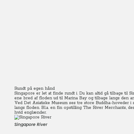
Rundt på egen hånd
Singapore er let at finde rundt i. Du kan altid gå tilbage t
ene bred af floden ud til Marina Bay og tilbage langs den a
Ved Det Asiatiske Museum ses tre store Buddha-hoveder i s
langs floden. Bl.a. en fin opstilling The River Merchants, 
hvid englænder.
Singapore River