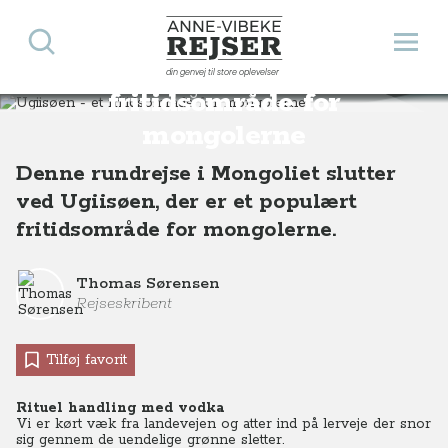
Søg
Åbn 
Anne-Vibeke Rejser
Ugiisøen - et
din genvej til store oplevelser
Destinationer
Asien
Mongoliet
Ugiisøen - et fritidsområde for mongolerne
fritidsområde for
mongolerne
Denne rundrejse i Mongoliet slutter
ved Ugiisøen, der er et populært
fritidsområde for mongolerne.
Thomas Sørensen
Rejseskribent
Tilføj favorit
Rituel handling med vodka
Vi er kørt væk fra landevejen og atter ind på lerveje der snor
sig gennem de uendelige grønne sletter.