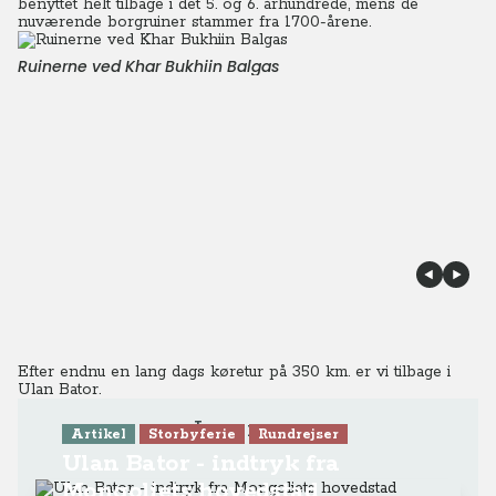
benyttet helt tilbage i det 5. og 6. århundrede, mens de
nuværende borgruiner stammer fra 1700-årene.
Ruinerne ved Khar Bukhiin Balgas
Efter endnu en lang dags køretur på 350 km. er vi tilbage i
Ulan Bator.
Læs mere
Artikel
Storbyferie
Rundrejser
Ulan Bator - indtryk fra
Mongoliets hovedstad