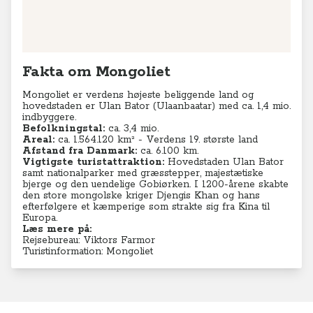
Fakta om Mongoliet
Mongoliet er verdens højeste beliggende land og
hovedstaden er Ulan Bator (Ulaanbaatar) med ca. 1,4 mio.
indbyggere.
Befolkningstal:
ca. 3,4 mio.
Areal:
ca. 1.564.120 km² - Verdens 19. største land
Afstand fra Danmark:
ca. 6.100 km.
Vigtigste turistattraktion:
Hovedstaden Ulan Bator
samt nationalparker med græsstepper, majestætiske
bjerge og den uendelige Gobiørken. I 1200-årene skabte
den store mongolske kriger Djengis Khan og hans
efterfølgere et kæmperige som strakte sig fra Kina til
Europa.
Læs mere på:
Rejsebureau: Viktors Farmor
Turistinformation: Mongoliet