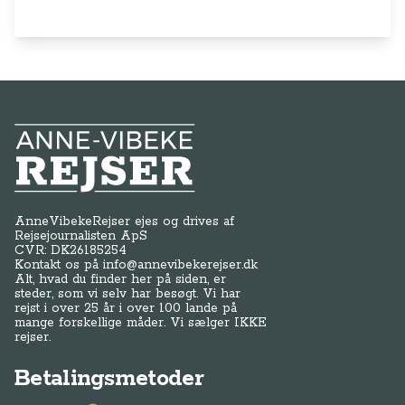
Anne-Vibeke Rejser
AnneVibekeRejser ejes og drives af
Rejsejournalisten ApS
CVR: DK
26185254
Kontakt os på
info@annevibekerejser.dk
Alt, hvad du finder her på siden, er
steder, som vi selv har besøgt. Vi har
rejst i over 25 år i over 100 lande på
mange forskellige måder. Vi sælger IKKE
rejser.
Betalingsmetoder