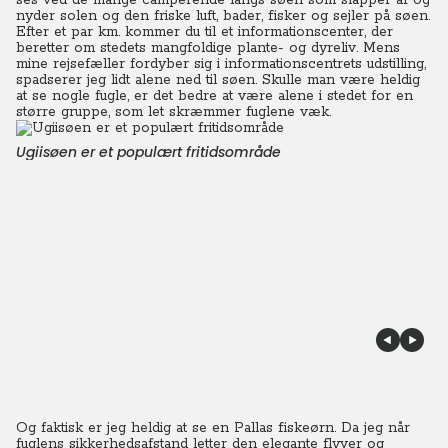
ses ved de mange camperende langs søen som slapper af og
nyder solen og den friske luft, bader, fisker og sejler på søen.
Efter et par km. kommer du til et informationscenter, der
beretter om stedets mangfoldige plante- og dyreliv. Mens
mine rejsefæller fordyber sig i informationscentrets udstilling,
spadserer jeg lidt alene ned til søen. Skulle man være heldig
at se nogle fugle, er det bedre at være alene i stedet for en
større gruppe, som let skræmmer fuglene væk.
Ugiisøen er et populært fritidsområde
Og faktisk er jeg heldig at se en Pallas fiskeørn. Da jeg når
fuglens sikkerhedsafstand letter den elegante flyver og