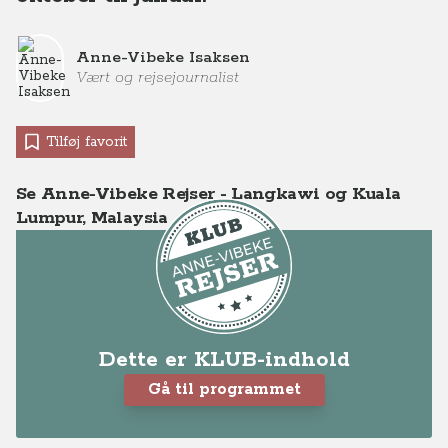
Anne-Vibeke Isaksen
Vært og rejsejournalist
Tilføj favorit
Se Anne-Vibeke Rejser - Langkawi og Kuala
Lumpur, Malaysia
Dette er KLUB-indhold
Gå til programmet