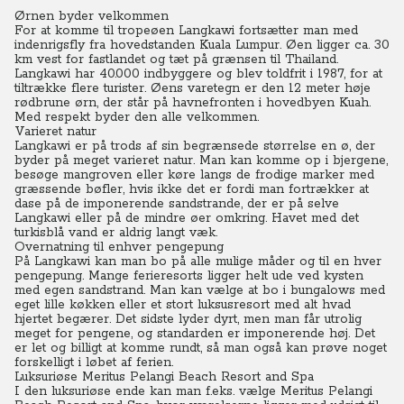
Ørnen byder velkommen
For at komme til tropeøen Langkawi fortsætter man med
indenrigsfly fra hovedstanden Kuala Lumpur. Øen ligger ca. 30
km vest for fastlandet og tæt på grænsen til Thailand.
Langkawi har 40.000 indbyggere og blev toldfrit i 1987, for at
tiltrække flere turister. Øens varetegn er den 12 meter høje
rødbrune ørn, der står på havnefronten i hovedbyen Kuah.
Med respekt byder den alle velkommen.
Varieret natur
Langkawi er på trods af sin begrænsede størrelse en ø, der
byder på meget varieret natur.
Man kan komme op i bjergene,
besøge mangroven eller køre langs de frodige marker med
græssende bøfler, hvis ikke det er fordi man fortrækker at
dase på de imponerende sandstrande, der er på selve
Langkawi eller på de mindre øer omkring.
Havet med det
turkisblå vand er aldrig langt væk.
Overnatning til enhver pengepung
På Langkawi kan man bo på alle mulige måder og til en hver
pengepung. Mange ferieresorts ligger helt ude ved kysten
med egen sandstrand.
Man kan vælge at bo i bungalows med
eget lille køkken eller et stort luksusresort med alt hvad
hjertet begærer. Det sidste lyder dyrt, men man får utrolig
meget for pengene, og standarden er imponerende høj.
Det
er let og billigt at komme rundt, så man også kan prøve noget
forskelligt i løbet af ferien.
Luksuriøse Meritus Pelangi Beach Resort and Spa
I den luksuriøse ende kan man f.eks. vælge Meritus Pelangi