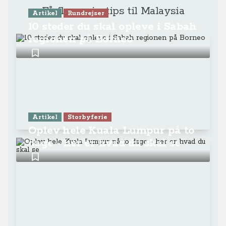
Få flere rejsetips til Malaysia
Artikel
Rundrejser
10 steder du skal opleve i Sabah
regionen på Borneo
Artikel
Storbyferie
Oplev hele Kuala Lumpur på to
dage - her er hvad du skal se