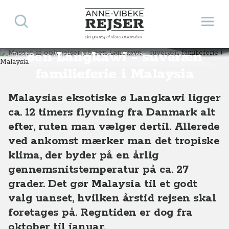
Søg
Åbn 
Anne-Vibeke Rejser
Masser af oplevelser på
din genvej til store oplevelser
øen Langkawi - suveræn
Destinationer
Asien
Malaysia
Masser af oplevelser på øen Langkawi - suveræn familieferie i Malaysia
familieferie i Malaysia
Malaysias eksotiske ø Langkawi ligger
ca. 12 timers flyvning fra Danmark alt
efter, ruten man vælger dertil. Allerede
ved ankomst mærker man det tropiske
klima, der byder på en årlig
gennemsnitstemperatur på ca. 27
grader. Det gør Malaysia til et godt
valg uanset, hvilken årstid rejsen skal
foretages på. Regntiden er dog fra
oktober til januar.