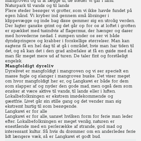
mangroven og til at lægge til, de steder vi går i land.
Naturpark til vands og til lands
Flere steder besøger vi grotter, som vi ikke havde fundet på
egen hånd. Vi kryber ind gennem små åbninger i
klippevægge og inde bag disse gemmer sig en utrolig verden.
Der lugter ganske grimt og det går op for os at loftet i grotten
er spækket med tusindvis af flagermus, der hænger og daser
med hovederne nedad. I sumpen under os ser vi både
dyndspringere og krabber i forskellige størrelser. Man kan
sagtens få en hel dag til at gå i området, hvis man har tiden til
det, og så kan det i den grad anbefales at få en guide med så
man får meget mere ud af turen. De taler fint og forståeligt
engelsk.
Mangfoldigt dyreliv
Dyrelivet er mangfoldigt i mangroven og vi ser specielt en
masse fugle og slanger i mangroves buske. Det viser meget
om hvor mangfoldigt her er, og Langkawi er både for dem
som slapper af og nyder den gode mad, men også dem som
ønsker at være aktive til vands, til lands eller i luften.
Lokalbefolkningen er ekstrem imødekommende og
gæstfrie.
Livet går sin stille gang og det vender man sig
ekstremt hurtig til som besøgende.
Langkawi er for alle
Langkawi er for alle, uanset hvilken form for ferie man leder
efter. Lokalbefolkningen er meget venlig, naturen er
enestående med en perlerække af strande, god mad og
interessant kultur. Så hvis du drømmer om en anderledes ferie
lidt længere væk, så er Langkawi et godt bud.