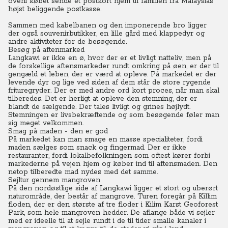
oveni købet sende et postkort hjem til familien fra Malaysias
højst beliggende postkasse.
Sammen med kabelbanen og den imponerende bro ligger
der også souvenirbutikker, en lille gård med klappedyr og
andre aktiviteter for de besøgende.
Besøg på aftenmarked
Langkawi er ikke en ø, hvor der er et livligt natteliv, men på
de forskellige aftensmarkeder rundt omkring på øen, er der til
gengæld et leben, der er værd at opleve. På markedet er der
levende dyr og lige ved siden af dem står de store rygende
frituregryder. Der er med andre ord kort proces, når man skal
tilberedes. Det er herligt at opleve den stemning, der er
blandt de sælgende.
Der tales livligt og grines højlydt.
Stemningen er livsbekræftende og som besøgende føler man
sig meget velkommen.
Smag på maden - den er god
På markedet kan man smage en masse specialiteter, fordi
maden sælges som snack og fingermad. Der er ikke
restauranter, fordi lokalbefolkningen som oftest kører forbi
markederne på vejen hjem og køber ind til aftensmaden. Den
netop tilberedte mad nydes med det samme.
Sejltur gennem mangroven
På den nordøstlige side af Langkawi ligger et stort og uberørt
naturområde, der består af mangrove. Turen foregår på Killim
floden, der er den største af tre floder i Kilim Karst Geoforest
Park, som hele mangroven hedder. De aflange både vi sejler
med er ideelle til at sejle rundt i de til tider smalle kanaler i