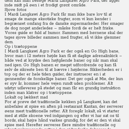
dem kan man besøge Mardi Langkawi Agro Park, der ligger
inde midt på øen i et frodigt grønt område.
Sjove fotos
I Mardi Langkawi Agro Park får man ikke bare lov til at
smage de mange eksotiske frugter, som vi kun kender i
begrænset omfang fra de danske supermarkeder.
Her smager
de dog noget anderledes – måske fordi de er helt friske.
Vores guide er fuld af humor. Sammen med børnene skal der
tages sjove billeder sammen med frugter, så vi ikke glemmer
dem.
Op i trætoppene
I Mardi Langkawi Agro Park er der også en Go High bane,
hvor man i 12 meters højde kan få sit daglige adrenalinkick –
både ved at krydse den højtgående baner og når man skal
ned igen. Go High banen er meget udfordrende og kan få
selv de sikreste ben til at bævre i højderne. Sikkerheden er i
top og der er hele tiden guider, der instruerer en i at
gennemfør de forskellige baner. Det gør også at Mie, der kun
er syv år, kommer hele vejen rundt uden problemer.
Alt
udstyr udleveres på stedet og man får en grundig instruktion
inden man klatrer op i trætoppene.
Lokalt og lækkert mad
For at prøve det traditionelle køkken på Langkawi, kan det
anbefales at spise en aften på restaurant Kantan, der serverer
øens mest traditionelle retter. Alt foregår lokalt, så vi starter
med at stille skoene ved indgangen og efter vi har sat os til
bords, skal højre hånd vaskes grundig, for det er den vi skal
spise med. Herefter serveres flere mindre traditionelle og