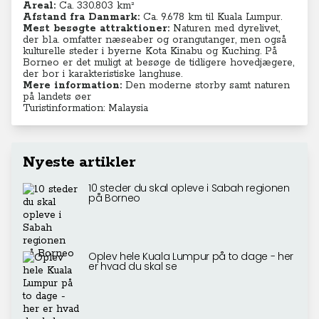
Areal:
Ca. 330.803 km²
Afstand fra Danmark:
Ca. 9.678 km til Kuala Lumpur.
Mest besøgte attraktioner:
Naturen med dyrelivet,
der bl.a. omfatter næseaber og orangutanger, men også
kulturelle steder i byerne Kota Kinabu og Kuching. På
Borneo er det muligt at besøge de tidligere hovedjægere,
der bor i karakteristiske langhuse.
Mere information:
Den moderne storby samt naturen
på landets øer
Turistinformation: Malaysia
Nyeste artikler
10 steder du skal opleve i Sabah regionen
på Borneo
Oplev hele Kuala Lumpur på to dage - her
er hvad du skal se