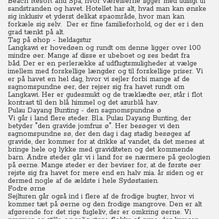
Beach Resort and Spa, hvor værelserne ligger med udsigt til
sandstranden og havet.
Hotellet har alt, hvad man kan ønske
sig inklusiv et yderst delikat spaområde, hvor man kan
forkæle sig selv.
Der er fine familieforhold, og der er i den
grad tænkt på alt.
Tag på øhop - heldagstur
Langkawi er hovedøen og rundt om denne ligger over 100
mindre øer. Mange af disse er ubeboet og ses bedst fra
båd.
Der er en perlerække af udflugtsmuligheder at vælge
imellem med forskellige længder og til forskellige priser.
Vi
er på havet en hel dag, hvor vi sejler forbi mange af de
sagnomspundne øer, der rejser sig fra havet rundt om
Langkawi.
Her er gudesmukt og de træklædte øer, står i flot
kontrast til den blå himmel og det azurblå hav.
Pulau Dayang Bunting - den sagnomspundne ø
Vi går i land flere steder. Bl.a. Pulau Dayang Bunting, der
betyder "den gravide jomfrus ø". Her besøger vi den
sagnomspundne sø, der den dag i dag stadig besøges af
gravide, der kommer for at drikke af vandet, da det menes at
bringe hele og lykke med graviditeten og det kommende
barn.
Andre steder går vi i land for se nærmere på geologien
på øerne. Mange steder er der beviser for, at de første øer
rejste sig fra havet for mere end en halv mia. år siden og er
dermed nogle af de ældste i hele Sydøstasien.
Fodre ørne
Sejlturen går også ind i flere af de frodige bugter, hvor vi
kommer tæt på øerne og den frodige mangrove. Den er alt
afgørende for det rige fugleliv, der er omkring øerne.
Vi