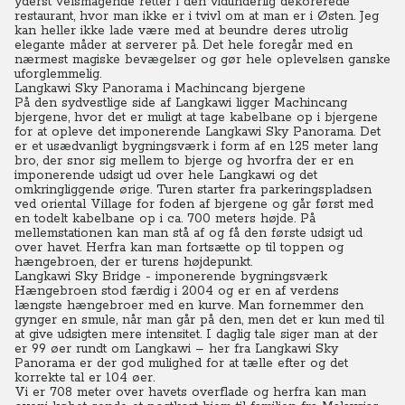
yderst velsmagende retter i den vidunderlig dekorerede
restaurant, hvor man ikke er i tvivl om at man er i Østen. Jeg
kan heller ikke lade være med at beundre deres utrolig
elegante måder at serverer på. Det hele foregår med en
nærmest magiske bevægelser og gør hele oplevelsen ganske
uforglemmelig.
Langkawi Sky Panorama i Machincang bjergene
På den sydvestlige side af Langkawi ligger Machincang
bjergene, hvor det er muligt at tage kabelbane op i bjergene
for at opleve det imponerende Langkawi Sky Panorama. Det
er et usædvanligt bygningsværk i form af en 125 meter lang
bro, der snor sig mellem to bjerge og hvorfra der er en
imponerende udsigt ud over hele Langkawi og det
omkringliggende ørige. Turen starter fra parkeringspladsen
ved oriental Village for foden af bjergene og går først med
en todelt kabelbane op i ca. 700 meters højde. På
mellemstationen kan man stå af og få den første udsigt ud
over havet. Herfra kan man fortsætte op til toppen og
hængebroen, der er turens højdepunkt.
Langkawi Sky Bridge - imponerende bygningsværk
Hængebroen stod færdig i 2004 og er en af verdens
længste hængebroer med en kurve. Man fornemmer den
gynger en smule, når man går på den, men det er kun med til
at give udsigten mere intensitet. I daglig tale siger man at der
er 99 øer rundt om Langkawi – her fra Langkawi Sky
Panorama er der god mulighed for at tælle efter og det
korrekte tal er 104 øer.
Vi er 708 meter over havets overflade og herfra kan man