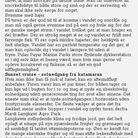
havet, at man snorkler på denne måde.
Man får udleveret alt
snorkeludstyr til både store og små og der er servering, så
man skal ikke selv sørge for noget.
Svømme med hajer
På turen er der god tid til at komme i vandet og snorkle og
man må også gerne svømme ind på øen og hvile sig, for der
er ganske meget strøm i vandet, hvilket gør, at man bruger en
del kræfter.
Der er utrolig meget at se og vandet er fyldt med
farverige fisk. Vi ser også mindre hajarter, der heldigvis er
helt ufarlige.
Vandet har en perfekt temperatur og det gør, at
man kan opholde sig i vandet i længere tid uden at
fryse. Pulau Payar Marine Parks store flydende dykkerstation
er i sig selv ikke et besøg værd, men hvis man gerne vil
opleve koralrevet og fiskene, så er det en god
udflugtsmulighed.
Sunset cruise - solnedgang fra katamaran
Hvis man ikke kan få nok af havet, kan en aftenudflugt
anbefales.
Turen varer kun et par timer, for båden tager os
kun lige ud i bugten for i ro og mag at nyde en ubeskrivelig
solnedgang uden genererende ting for øret eller øjnene.
Det
eneste man skal er at nyde solnedgangen i horisonten uden
forstyrrende elementer.
De fleste vælger at gøre det fra
dækket, mens andre hopper i vandet og nyder turen derfra.
Mardi Langkawi Agro Park
Langkawis indbydende klima og frodige jord, gør det helt
oplagt at smage på nye spændende frugter og grønsager og
så samtidigt få tanket vitamindepoterne op.
Øen er kendt for
de mange eksotiske frugter og vil man stifte bekendtskab med