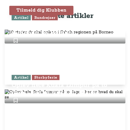
Tilmeld dig Klubben
Seneste artikler
Artikel
Rundrejser
10 steder du skal opleve i Sabah
regionen på Borneo
Artikel
Storbyferie
Oplev hele Kuala Lumpur på to
dage - her er hvad du skal se