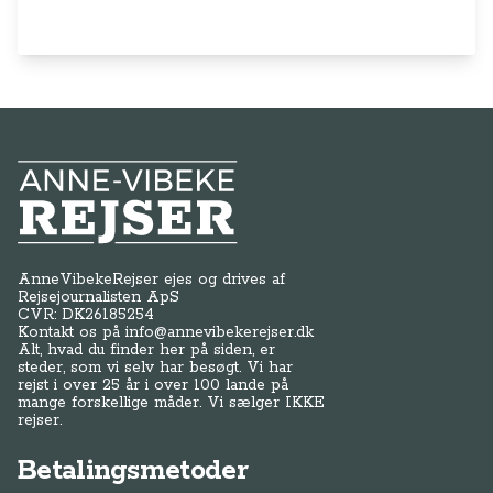
Anne-Vibeke Rejser
AnneVibekeRejser ejes og drives af
Rejsejournalisten ApS
CVR: DK
26185254
Kontakt os på
info@annevibekerejser.dk
Alt, hvad du finder her på siden, er
steder, som vi selv har besøgt. Vi har
rejst i over 25 år i over 100 lande på
mange forskellige måder. Vi sælger IKKE
rejser.
Betalingsmetoder