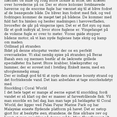
nærmer os stille og rolig store flokke af ørne, der kræser
over hovederne på os.
Der er store kolonier hvidmavede
havørne og de enorme fugle har vænnet sig til at blive fodret
af de besøgende både. De bliver kun fodret med fisk, og ved
fodringen kommer de meget tæt på bådene.
De kommer med
fuld fart fra himlen og henter madningen i havoverfladen,
hvorefter de går på vingerne igen. Det er et flot syn og man
får et godt indtryk af, hvor store fuglene er.
Vingefanget på
de voksne fugle er over to meter. Vores guide stopper
bådens motor, så vi kan nyde fuglenes høje skrig og kamp
om maden.
Grillmad på stranden
Sidst på denne øhopstur venter der os en perfekt
overraskelse.
Vi skal nemlig spise på stranden på Beras
Basah øen og menuen består af de lækreste grillede
specialiteter fra havet. Store krabber, blæksprutter og
hummer, der er sovset ind i hvidløg. Enkelt menu, med en
uforglemmelig smag.
Der er indlagt god tid til at nyde den skønne bounty strand og
det forfriskende vand. Det kan anbefales at tage snorkeludstyr
med.
Snorkling i Coral World
I det hele taget er mange af øerne egnet til snorkling, fordi
vandet er så klart og der er masser af farvestrålende fisk.
Vil
man snorkle en hel dag, kan man tage på heldagstur til Coral
World, der ligger ved Pulau Payar Marine Park og har
Malaysias eneste flydende platform på havet. Det er netop
gjort for at beskytte øen, strandene, de fine sårbare rev og