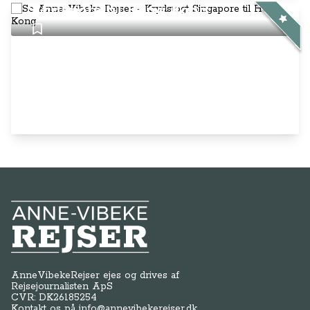
Singapore til Hong Kong
Anne-Vibeke Rejser
AnneVibekeRejser ejes og drives af
Rejsejournalisten ApS
CVR: DK
26185254
Kontakt os på
info@annevibekerejser.dk