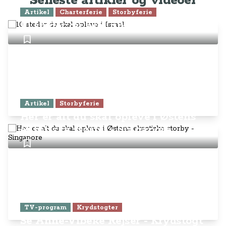
Seneste artikler og videoer
Artikel
Charterferie
Storbyferie
10 steder du skal opleve i Israel
Artikel
Storbyferie
Her er alt du skal opleve i Østens
eksotiske storby - Singapore
TV-program
Krydstogter
Se Anne-Vibeke Rejser - Krydstogt