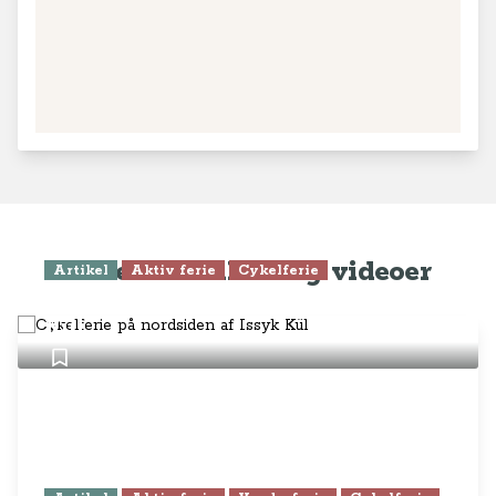
Seneste artikler og videoer
Artikel
Aktiv ferie
Cykelferie
Cykelferie på nordsiden af Issyk
Kül