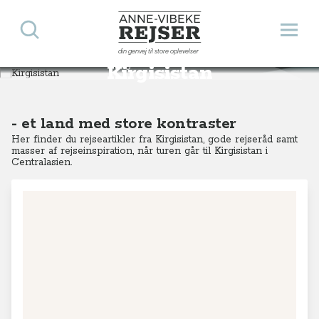
Søg
Åbn 
Anne-Vibeke Rejser
din genvej til store oplevelser
Destinationer
Asien
Kirgisistan
Kirgisistan
- et land med store kontraster
Her finder du rejseartikler fra Kirgisistan, gode rejseråd samt
masser af rejseinspiration, når turen går til Kirgisistan i
Centralasien.