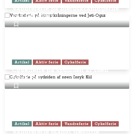
Artikel
Aktiv ferie
Vandreferie
Cykelferie
Vandreferie på bjergskråningerne
ved Jeti-Oguz
Artikel
Aktiv ferie
Cykelferie
Cykelferie på sydsiden af søen
Issyk Kül
Artikel
Aktiv ferie
Vandreferie
Cykelferie
Vandreferie blandt gæstfrie