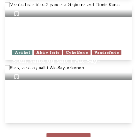
kirgisere ved Temir Kanat
Artikel
Aktiv ferie
Cykelferie
Vandreferie
Sten, sand og salt i Ak-Say-
ørkenen