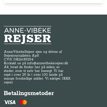
Anne-Vibeke Rejser
AnneVibekeRejser ejes og drives af
Rejsejournalisten ApS
CVR: DK
26185254
Kontakt os på
info@annevibekerejser.dk
Alt, hvad du finder her på siden, er
steder, som vi selv har besøgt. Vi har
rejst i over 25 år i over 100 lande på
mange forskellige måder. Vi sælger IKKE
rejser.
Betalingsmetoder