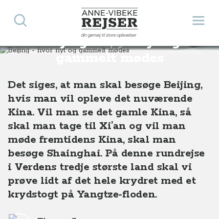
Søg
Åbn 
Anne-Vibeke Rejser
din genvej til store oplevelser
Beijing - hvor nyt og
Destinationer
Asien
Kina
Beijing - hvor nyt og gammelt mødes
gammelt mødes
Det siges, at man skal besøge Beijing,
hvis man vil opleve det nuværende
Kina. Vil man se det gamle Kina, så
skal man tage til Xi’an og vil man
møde fremtidens Kina, skal man
besøge Shainghai. På denne rundrejse
i Verdens tredje største land skal vi
prøve lidt af det hele krydret med et
krydstogt på Yangtze-floden.