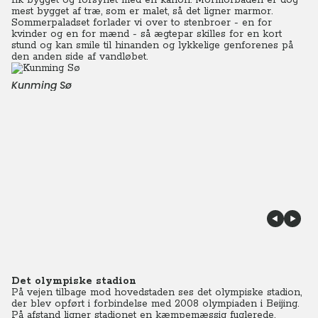
fik bygget og forsynet med en kanon. Mormorbåden er dog
mest bygget af træ, som er malet, så det ligner marmor.
Sommerpaladset forlader vi over to stenbroer - en for
kvinder og en for mænd - så ægtepar skilles for en kort
stund og kan smile til hinanden og lykkelige genforenes på
den anden side af vandløbet.
Kunming Sø
Det olympiske stadion
På vejen tilbage mod hovedstaden ses det olympiske stadion,
der blev opført i forbindelse med 2008 olympiaden i Beijing.
På afstand ligner stadionet en kæmpemæssig fuglerede.