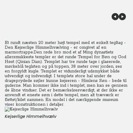
Et rundt næsten 20 meter højt tempel med et enkelt tegltag -
Den Kejserlige Himmelhvælving - er omgivet af en
marmortrappe.Den røde bro mod et af Ming dynastiets
allersmukkeste templer er det runde Tempel for Bøn og God
Høst (Qinian Dian). Templet har tre runde tage i glaserede,
mørkeblå teglsten og på toppen, 38 meter over jorden, ses
en forgyldt kugle. Templet er vidunderligt udsmykket både
udvendigt og indvendigt. I templets store hal under de
drageprydede søjler kunne kejseren - Himlens Søn - bede til
guderne. Man kommer ikke ind i templet, men kan se gennem
de åbne vinduer. Det er bemærkelsesværdigt, at der ikke er
anvendt et eneste søm i dette tempel, men alt træværk er
flettet/kilet sammen. En model i det nærliggende museum
viser konstruktionen i detaljer.
Kejserlige Himmelhvælv