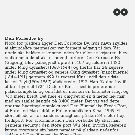
Den Forbudte By
Nord for pladsen ligger Den Forbudte By, hvis navn skyldes,
at almindelige mennesker var forment adgang til den. Var
nogle så uheldige at komme inden for eller se kejseren, blev
vedkommende straks et hoved kortere. Den Forbudte By
(Gugong) blev påbegyndt opført i 1407 og fuldført i 1420
under Ming dynastiet (1368-1644) og herfra har 24 kejsere
under Ming dynastiet og senere Qing dynastiet (manchuerne)
(1644-1911) gennem 492 år regeret Kina, indtil den sidste
kejser Puyi (1906-1967) abdicerede i 1912. Han fik dog lov til
at bo i byen til 1924. Dette er Kinas mest imponerende
paladskompleks og området er næsten en kilometer langt og
760 meter bredt. Det hele er omgivet af en ti meter høj mur
med en samlet længde på 3.400 meter. Det var ved dette
enorme bygningskompleks ved Den Himmelske Freds Port,
at Formand Mao udråbte Folkerepublikken Kina i 1949. Et
stort billede af formandens ansigt ses på den 34 meter høje
fredsport. For at komme ind i Den Forbudte By skal man
gennem security i den store port Wu Men, hvorfra kejseren
kunne overvære sin hærs parader på pladsen nedenfor.