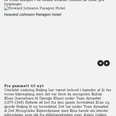
se hvide ansigter i de smalle stræder mellem de triste, grå
bygninger.
Howard Johnson Paragon Hotel
Fra gammelt til nyt
Området omkring Beijing har været beboet i tusinder af år før
vores tidsregning, men det var først da mongolen Kublai
Khan (barnebarn til Djengis Khan) under Yuan dynastiet
(1279-1368) flyttede sit hof fra den gamle hovedstad Xi’an og
gjorde Beijing til ny hovedstad. Det var under Yuan dynastiet,
at Det Mongolske Kejserdømme med Kina havde sin største
udbredelse, som gik fra stillehavskysten over Asien, Indien,