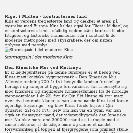
Riget i Midten - kontrasternes land
Kina er verdens tredjestørste land og dækker et areal på
størrelse med Europa. Kina kaldes også for ”Riget i Midten”, og
er kontrasternes land - ufattelig rigdom står i kontrast til stor
fattigdom og historiske monumenter står i kontrast til de
moderne metropoler med skyskrabere, der om natten
oplyses med neonlys.
Stormagasin i det moderne Kina
Den Kinesiske Mur ved Mutianyu
Et af højdepunkterne på denne rundrejse er et besøg ved
Kinas mest ikoniske bygningsværk - Den Kinesiske Mur.
Allerede omkring 700 år f.v.t. begyndte landets forskellige
hertuger og konger at bygge forsvarsmure for at beskytte sig
mod hinanden og angribende nomadestammer fra de nordlige
steppeområder. I år 221 f.v.t. fik Qin Shi Huang så stor magt
over rivaliserende klaner, at han kunne samle Kina i det første
egentlige kejserrige - og blev Kinas første kejser i Qin-
dynastiet (221-206 f.v.t.). Selv om han var en tyran, var han
også en fremsynet mand, der videreudbyggede den kinesiske
mur. Nu blev mere end 300.000 mand sat i arbejde med at
samle sektioner af de tidlige mure og danne et samlet
forsvarsanlæg på toppen af bjergryggene som primært skulle