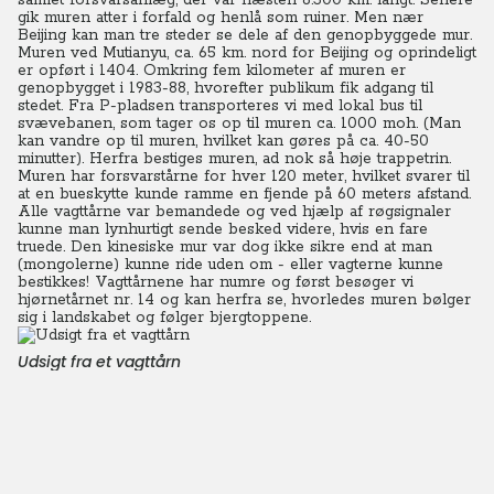
samlet forsvarsanlæg, der var næsten 6.300 km. langt. Senere
gik muren atter i forfald og henlå som ruiner. Men nær
Beijing kan man tre steder se dele af den genopbyggede mur.
Muren ved Mutianyu, ca. 65 km. nord for Beijing og oprindeligt
er opført i 1404. Omkring fem kilometer af muren er
genopbygget i 1983-88, hvorefter publikum fik adgang til
stedet. Fra P-pladsen transporteres vi med lokal bus til
svævebanen, som tager os op til muren ca. 1000 moh. (Man
kan vandre op til muren, hvilket kan gøres på ca. 40-50
minutter). Herfra bestiges muren, ad nok så høje trappetrin.
Muren har forsvarstårne for hver 120 meter, hvilket svarer til
at en bueskytte kunde ramme en fjende på 60 meters afstand.
Alle vagttårne var bemandede og ved hjælp af røgsignaler
kunne man lynhurtigt sende besked videre, hvis en fare
truede. Den kinesiske mur var dog ikke sikre end at man
(mongolerne) kunne ride uden om - eller vagterne kunne
bestikkes! Vagttårnene har numre og først besøger vi
hjørnetårnet nr. 14 og kan herfra se, hvorledes muren bølger
sig i landskabet og følger bjergtoppene.
Udsigt fra et vagttårn