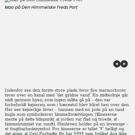
Mao på Den Himmelske Freds Port
Indenfor ses den første store plads, hvor fire marmorbroer
fører over en kanal med ”det gyldne vand”. En midterlinje går
midt gennem byen, som ingen måtte gå på - den var
forbeholdt kejseren, som i bærestol blev båret hen over den.
Her ses kejserlige løver - hannen med en pote på en rund
kugle som symboliserer himmelhvælvingen. (Kineserne
mente på dette tidspunkt, at jorden var flad og troede, at
himmelrummet var rundt). Hunløven holder på en løveunge -
et frugtbarhedssymbol. For kineserne er tallet ”9” helligt og
det siges, at Den Forbudte By har 9.999 rum, hvilket dog ikke