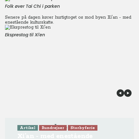
Folk øver Tai Chi i parken
Senere på dagen kører hurtigtoget os mod byen Xi'an - med
enestående kulturskatte.
Eksprestog til Xi'en
Læs mere
Artikel
Rundrejser
Storbyferie
Xi’an - med enestående