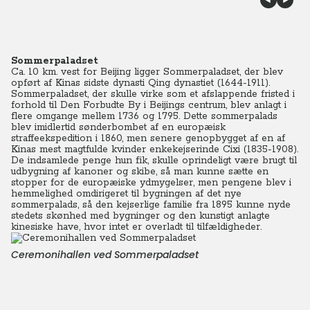
Sommerpaladset
Ca. 10 km. vest for Beijing ligger Sommerpaladset, der blev
opført af Kinas sidste dynasti Qing dynastiet (1644-1911).
Sommerpaladset, der skulle virke som et afslappende fristed i
forhold til Den Forbudte By i Beijings centrum, blev anlagt i
flere omgange mellem 1736 og 1795. Dette sommerpalads
blev imidlertid sønderbombet af en europæisk
straffeekspedition i 1860, men senere genopbygget af en af
Kinas mest magtfulde kvinder enkekejserinde Cixi (1835-1908).
De indsamlede penge hun fik, skulle oprindeligt være brugt til
udbygning af kanoner og skibe, så man kunne sætte en
stopper for de europæiske ydmygelser, men pengene blev i
hemmelighed omdirigeret til bygningen af det nye
sommerpalads, så den kejserlige familie fra 1895 kunne nyde
stedets skønhed med bygninger og den kunstigt anlagte
kinesiske have, hvor intet er overladt til tilfældigheder.
Ceremonihallen ved Sommerpaladset