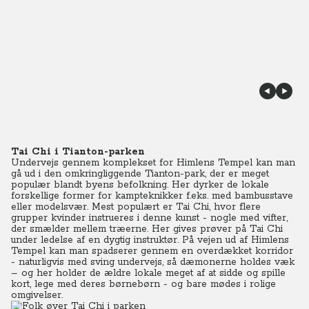
Tai Chi i Tianton-parken
Undervejs gennem komplekset for Himlens Tempel kan man
gå ud i den omkringliggende Tianton-park, der er meget
populær blandt byens befolkning. Her dyrker de lokale
forskellige former for kampteknikker f.eks. med bambusstave
eller modelsvær. Mest populært er Tai Chi, hvor flere
grupper kvinder instrueres i denne kunst - nogle med vifter,
der smælder mellem træerne. Her gives prøver på Tai Chi
under ledelse af en dygtig instruktør. På vejen ud af Himlens
Tempel kan man spadserer gennem en overdækket korridor
- naturligvis med sving undervejs, så dæmonerne holdes væk
– og her holder de ældre lokale meget af at sidde og spille
kort, lege med deres børnebørn - og bare mødes i rolige
omgivelser.