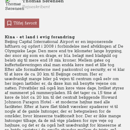
Thomas Sørensen
Rejseskribent
Tilføj favorit
Kina - et land i evig forandring
Beijing Capital International Airport er en imponerende
lufthavn og opført i 2008 i forbindelse med afviklingen af De
Olympiske Lege. Den mere end tre kilometer lange bygning,
der snor sig som en drage, er bl.a. belagt med bladguld og
beløb sig til mere end 18 mia. kroner. Mellem gates og
kuffertudleveringen skal man endda køre med et lille tog.
Efter alle formaliteterne med paskontrol og security, er vi klar
til at køre de ca. 20 km. til Beijings centrum. Her er
usædvanligt mange biler på vejen til centrum også selv om
her ingen lastbiler er, da disse kun må benytte vejene om
natten. Privatbiler må også kun køre visse dage, hvilket styres
af nummeret på nummerpladen. Så det tager ca. 1,5 time at
køre de blot ca. 20 km. til det centralt beliggende Howard
Johnson Paragon Hotel - et moderne højhus med alle
faciliteter. Efter at have fået tildelt værelser spadserer vi til
nogle af de gamle hutonger, der er betegnelsen for de
områder, hvor kineserne traditionelt bor. Der er ikke mange
hutonger tilbage, da de må vige pladsen for nye veje og
højhuse, og det er da også helt usædvanligt for kineserne at