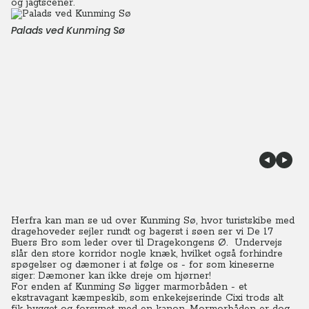
og jagtscener.
Palads ved Kunming Sø
Herfra kan man se ud over Kunming Sø, hvor turistskibe med
dragehoveder sejler rundt og bagerst i søen ser vi De 17
Buers Bro som leder over til Dragekongens Ø. Undervejs
slår den store korridor nogle knæk, hvilket også forhindre
spøgelser og dæmoner i at følge os - for som kineserne
siger: Dæmoner kan ikke dreje om hjørner!
For enden af Kunming Sø ligger marmorbåden - et
ekstravagant kæmpeskib, som enkekejserinde Cixi trods alt