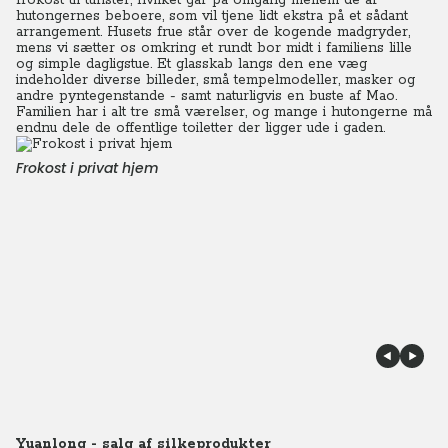
frokost til turister, hvilket går på omgang mellem de af
hutongernes beboere, som vil tjene lidt ekstra på et sådant
arrangement. Husets frue står over de kogende madgryder,
mens vi sætter os omkring et rundt bor midt i familiens lille
og simple dagligstue. Et glasskab langs den ene væg
indeholder diverse billeder, små tempelmodeller, masker og
andre pyntegenstande - samt naturligvis en buste af Mao.
Familien har i alt tre små værelser, og mange i hutongerne må
endnu dele de offentlige toiletter der ligger ude i gaden.
Frokost i privat hjem
Yuanlong - salg af silkeprodukter