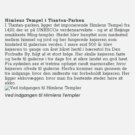
Himlens Tempel i Tianton-Parken
I Tiantan-parken, ligger det imponerende Himlens Tempel fra
1420, der er på UNESCOs verdensarvsliste - og et af Beijings
smukkeste Ming-templer. Stedet blev benyttet som mødested
mellem himmel og jord og her fungerede kejseren som
bindeled til gudernes verden. I mere end 500 år blev
kejseren to gange om året båret hertil i bærestol fra Den
Forbudte By, fulgt af et stort følge. Her skulle kejseren faste
og bede til guderne i tre dage for at sikre landet en god høst.
Fra sydsiden ses et tretrins ophøjet rundt marmoralter, hvor
kejseren ofrede til guderne. Herfra kommer man gennem de
tre indgange, hvor den midterste var forbeholdt kejseren. Her
ligger ekkovæggen. hvor man fra bestemte steder høre sit
ekko.
Ved indgangen til Himlens Templer