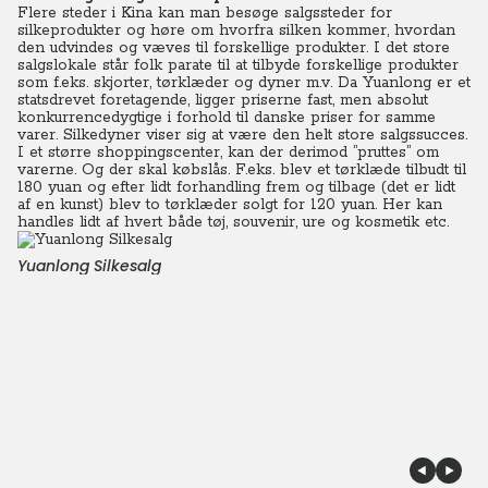
Flere steder i Kina kan man besøge salgssteder for
silkeprodukter og høre om hvorfra silken kommer, hvordan
den udvindes og væves til forskellige produkter. I det store
salgslokale står folk parate til at tilbyde forskellige produkter
som f.eks. skjorter, tørklæder og dyner m.v. Da Yuanlong er et
statsdrevet foretagende, ligger priserne fast, men absolut
konkurrencedygtige i forhold til danske priser for samme
varer. Silkedyner viser sig at være den helt store salgssucces.
I et større shoppingscenter, kan der derimod ”pruttes” om
varerne. Og der skal købslås. F.eks. blev et tørklæde tilbudt til
180 yuan og efter lidt forhandling frem og tilbage (det er lidt
af en kunst) blev to tørklæder solgt for 120 yuan. Her kan
handles lidt af hvert både tøj, souvenir, ure og kosmetik etc.
Yuanlong Silkesalg