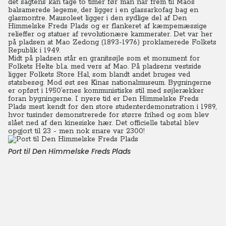
det sagtens kan tage to timer før man når frem til Maos
balsamerede legeme, der ligger i en glassarkofag bag en
glasmontre. Mausoleet ligger i den sydlige del af Den
Himmelske Freds Plads og er flankeret af kæmpemæssige
relieffer og statuer af revolutionære kammerater. Det var her
på pladsen at Mao Zedong (1893-1976) proklamerede Folkets
Republik i 1949.
Midt på pladsen står en granitsøjle som et monument for
Folkets Helte bl.a. med vers af Mao. På pladsens vestside
ligger Folkets Store Hal, som blandt andet bruges ved
statsbesøg. Mod øst ses Kinas nationalmuseum. Bygningerne
er opført i 1950’ernes kommunistiske stil med søjlerækker
foran bygningerne. I nyere tid er Den Himmelske Freds
Plads mest kendt for den store studenterdemonstration i 1989,
hvor tusinder demonstrerede for større frihed og som blev
slået ned af den kinesiske hær. Det officielle tabstal blev
opgjort til 23 - men nok snare var 2300!
Port til Den Himmelske Freds Plads