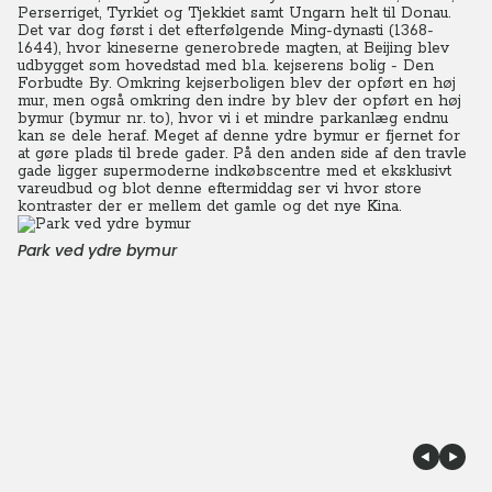
Perserriget, Tyrkiet og Tjekkiet samt Ungarn helt til Donau.
Det var dog først i det efterfølgende Ming-dynasti (1368-
1644), hvor kineserne generobrede magten, at Beijing blev
udbygget som hovedstad med bl.a. kejserens bolig - Den
Forbudte By. Omkring kejserboligen blev der opført en høj
mur, men også omkring den indre by blev der opført en høj
bymur (bymur nr. to), hvor vi i et mindre parkanlæg endnu
kan se dele heraf. Meget af denne ydre bymur er fjernet for
at gøre plads til brede gader. På den anden side af den travle
gade ligger supermoderne indkøbscentre med et eksklusivt
vareudbud og blot denne eftermiddag ser vi hvor store
kontraster der er mellem det gamle og det nye Kina.
Park ved ydre bymur