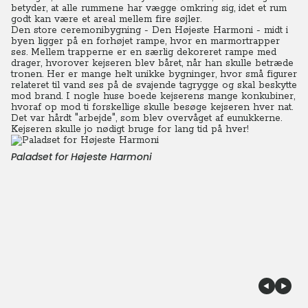
betyder, at alle rummene har vægge omkring sig, idet et rum
godt kan være et areal mellem fire søjler.
Den store ceremonibygning - Den Højeste Harmoni - midt i
byen ligger på en forhøjet rampe, hvor en marmortrapper
ses. Mellem trapperne er en særlig dekoreret rampe med
drager, hvorover kejseren blev båret, når han skulle betræde
tronen. Her er mange helt unikke bygninger, hvor små figurer
relateret til vand ses på de svajende tagrygge og skal beskytte
mod brand. I nogle huse boede kejserens mange konkubiner,
hvoraf op mod ti forskellige skulle besøge kejseren hver nat.
Det var hårdt "arbejde", som blev overvåget af eunukkerne.
Kejseren skulle jo nødigt bruge for lang tid på hver!
Paladset for Højeste Harmoni