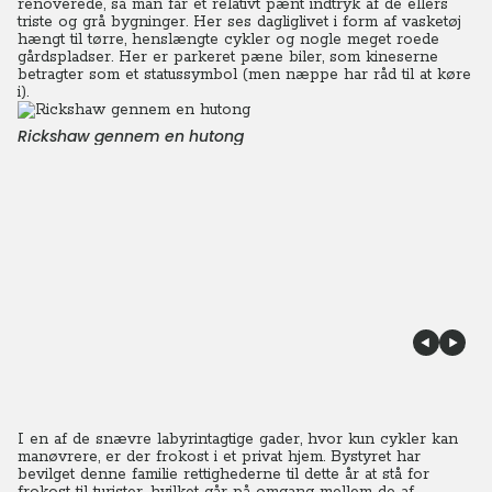
renoverede, så man får et relativt pænt indtryk af de ellers
triste og grå bygninger. Her ses dagliglivet i form af vasketøj
hængt til tørre, henslængte cykler og nogle meget roede
gårdspladser. Her er parkeret pæne biler, som kineserne
betragter som et statussymbol (men næppe har råd til at køre
i).
Rickshaw gennem en hutong
I en af de snævre labyrintagtige gader, hvor kun cykler kan
manøvrere, er der frokost i et privat hjem. Bystyret har
bevilget denne familie rettighederne til dette år at stå for