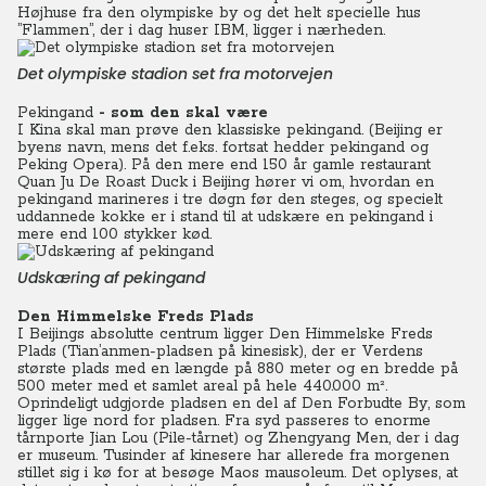
Højhuse fra den olympiske by og det helt specielle hus
”Flammen”, der i dag huser IBM, ligger i nærheden.
Det olympiske stadion set fra motorvejen
Pekingand
- som den skal være
I Kina skal man prøve den klassiske pekingand. (Beijing er
byens navn, mens det f.eks. fortsat hedder pekingand og
Peking Opera). På den mere end 150 år gamle restaurant
Quan Ju De Roast Duck i Beijing hører vi om, hvordan en
pekingand marineres i tre døgn før den steges, og specielt
uddannede kokke er i stand til at udskære en pekingand i
mere end 100 stykker kød.
Udskæring af pekingand
Den Himmelske Freds Plads
I Beijings absolutte centrum ligger Den Himmelske Freds
Plads (Tian’anmen-pladsen på kinesisk), der er Verdens
største plads med en længde på 880 meter og en bredde på
500 meter med et samlet areal på hele 440.000 m².
Oprindeligt udgjorde pladsen en del af Den Forbudte By, som
ligger lige nord for pladsen. Fra syd passeres to enorme
tårnporte Jian Lou (Pile-tårnet) og Zhengyang Men, der i dag
er museum. Tusinder af kinesere har allerede fra morgenen
stillet sig i kø for at besøge Maos mausoleum. Det oplyses, at