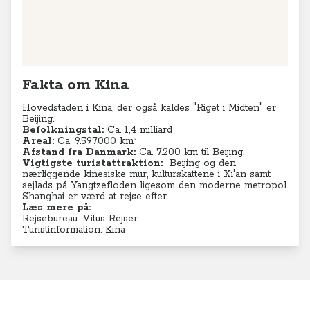
Fakta om Kina
Hovedstaden i Kina, der også kaldes "Riget i Midten" er
Beijing.
Befolkningstal:
Ca. 1,4 milliard
Areal:
Ca.
9.597.000 km²
Afstand fra Danmark:
Ca. 7.200 km til Beijing.
Vigtigste turistattraktion:
Beijing og den
nærliggende kinesiske mur, kulturskattene i Xi'an samt
sejlads på Yangtzefloden ligesom den moderne metropol
Shanghai er værd at rejse efter.
Læs mere på:
Rejsebureau: Vitus Rejser
Turistinformation: Kina