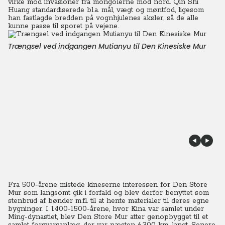
virke mod invasioner fra mongolerne mod nord. Qin Shi
Huang standardiserede bl.a. mål, vægt og møntfod, ligesom
han fastlagde bredden på vognhjulenes aksler, så de alle
kunne passe til sporet på vejene.
Trængsel ved indgangen Mutianyu til Den Kinesiske Mur
Fra 500-årene mistede kineserne interessen for Den Store
Mur som langsomt gik i forfald og blev derfor benyttet som
stenbrud af bønder m.fl. til at hente materialer til deres egne
bygninger. I 1400-1500-årene, hvor Kina var samlet under
Ming-dynastiet, blev Den Store Mur atter genopbygget til et