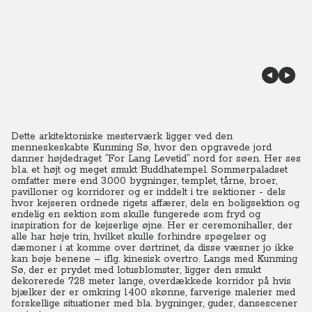
Dette arkitektoniske mesterværk ligger ved den
menneskeskabte Kunming Sø, hvor den opgravede jord
danner højdedraget ”For Lang Levetid” nord for søen. Her ses
bl.a. et højt og meget smukt Buddhatempel. Sommerpaladset
omfatter mere end 3.000 bygninger, templet, tårne, broer,
pavilloner og korridorer og er inddelt i tre sektioner - dels
hvor kejseren ordnede rigets affærer, dels en boligsektion og
endelig en sektion som skulle fungerede som fryd og
inspiration for de kejserlige øjne. Her er ceremonihaller, der
alle har høje trin, hvilket skulle forhindre spøgelser og
dæmoner i at komme over dørtrinet, da disse væsner jo ikke
kan bøje benene – iflg. kinesisk overtro. Langs med Kunming
Sø, der er prydet med lotusblomster, ligger den smukt
dekorerede 728 meter lange, overdækkede korridor på hvis
bjælker der er omkring 1400 skønne, farverige malerier med
forskellige situationer med bla. bygninger, guder, dansescener