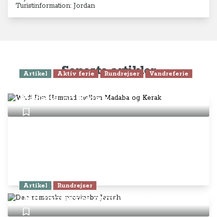
Turistinformation: Jordan
Seneste artikler
Artikel
Aktiv ferie
Rundrejser
Vandreferie
Wadi Ibn Hammad mellem
Madaba og Kerak
Artikel
Rundrejser
Den romerske provinsby Jerash