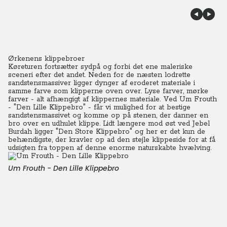
Ørkenens klippebroer
Køreturen fortsætter sydpå og forbi det ene maleriske
sceneri efter det andet. Neden for de næsten lodrette
sandstensmassiver ligger dynger af eroderet materiale i
samme farve som klipperne oven over. Lyse farver, mørke
farver - alt afhængigt af klippernes materiale. Ved Um Frouth
- "Den Lille Klippebro" - får vi mulighed for at bestige
sandstensmassivet og komme op på stenen, der danner en
bro over en udhulet klippe. Lidt længere mod øst ved Jebel
Burdah ligger "Den Store Klippebro" og her er det kun de
behændigste, der kravler op ad den stejle klippeside for at få
udsigten fra toppen af denne enorme naturskabte hvælving.
Um Frouth - Den Lille Klippebro