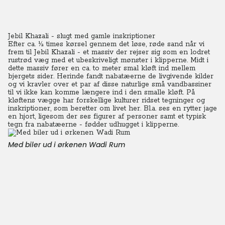
Jebil Khazali - slugt med gamle inskriptioner
Efter ca. ½ times kørsel gennem det løse, røde sand når vi
frem til Jebil Khazali - et massiv der rejser sig som en lodret
rustrød væg med et ubeskriveligt mønster i klipperne.
Midt i
dette massiv fører en ca. to meter smal kløft ind mellem
bjergets sider. Herinde fandt nabatæerne de livgivende kilder
og vi kravler over et par af disse naturlige små vandbassiner
til vi ikke kan komme længere ind i den smalle kløft.
På
kløftens vægge har forskellige kulturer ridset tegninger og
inskriptioner, som beretter om livet her. Bl.a. ses en rytter jage
en hjort, ligesom der ses figurer af personer samt et typisk
tegn fra nabatæerne - fødder udhugget i klipperne.
Med biler ud i ørkenen Wadi Rum