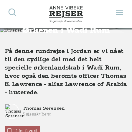
Søg
Åbn 
Anne-Vibeke Rejser
din genvej til store oplevelser
Destinationer
Asien
Jordan
Ørkenen i Wadi Rum, Jordan
Ørkenen i Wadi Rum
På denne rundrejse i Jordan er vi nået
til den sydlige del med det helt
specielle ørkenlandskab i Wadi Rum,
hvor også den berømte officer Thomas
E. Lawrence - alias Lawrence of Arabia
- huserede.
Thomas Sørensen
Rejseskribent
Tilføj favorit