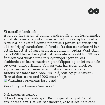
Et storslået landskab
Allerede fra starten af denne vandring får vi en fornemmelse
af det storslåede landskab, som er helt forskellig fra hvad vi
hidtil har oplevet på denne rundrejse i Jordan.
Nu træder vi
ud i en "rigtig" sandørken, til forskel fra den stenørken vi har
set så meget af på køreturen ned gennem Jordan. Wadi Rum,
der i 1998 blev et beskyttet naturområde, er skabt for 30 mio.
år siden ved voldsomme forskydninger i jorden, der
skubbede sandstensmassiver, granitklipper og andet materiale
op over jordoverfladen.
Vejr og vind har siden eroderet
klipperne, der nu fremstår som store forrevne øer i
ørkenlandskabet med røde, lilla, blå, rosa og gule farver -
flere af dem mere end 1.000 meter høje.
Vandring i ørkenens løse sand
Nabatæernes tempel
Ikke så langt fra landsbyen Rum ligger et tempel fra det 1.
århundrede e.v.t. Det var nabatæerne, et folk der herskede