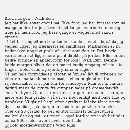
Kold morgen i Wadi Rum
Jeg har ikke sovet godt i nat. Ikke fordi jeg har frosset som så
mange andre, for jeg havde taget lange underbenklæder og
trøje på, men fordi jeg flere gange er vågnet med sand i
øjnene.
Teltet har simpelthen ikke kunnet holde sandet ude, så da jeg
vågner ligger jeg nærmest i en sandkasse! Madrassen er nu
heller ikke noget at prale af - slidt som den er. Det havde
været bedre at ligge mere plant direkte på jorden. Eller endnu
bedre at finde en anden form for logi i Wadi Rum! Denne
kolde morgen bliver det en meget hurtig omgang toilette - to
finger i koldt vand og øjenbrynene er fugtet!
Vi har hele formiddagen til igen at "snuse" lidt til ørkenen og
efter en spartansk morgenmad, sættes nogle af os fra
rejseselskabet af et par km. før landsbyen Rum for at vandre
derind, mens de øvrige fra gruppen tager på dromedar-ridt
inde fra byen. Og det er en kold morgen i ørkenen - næppe
mere end fem grader - så det er nødvendigt med både hue og
handsker.
Vi går på "jagt" efter dyrelivet. Måske får vi nogle
dyr at se tidligt på morgenen, inden temperaturen kravler
over de 25 grader. Jo, der er stor forskel i temperaturen
mellem dag og nat i ørkenen - også fordi vi trods alt befinder
os ca. 800 meter over havets overflade.