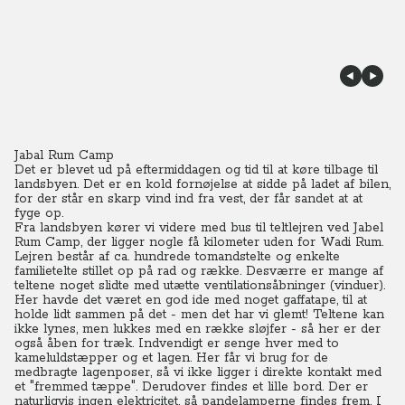
Jabal Rum Camp
Det er blevet ud på eftermiddagen og tid til at køre tilbage til
landsbyen.
Det er en kold fornøjelse at sidde på ladet af bilen,
for der står en skarp vind ind fra vest, der får sandet at at
fyge op.
Fra landsbyen kører vi videre med bus til teltlejren ved Jabel
Rum Camp, der ligger nogle få kilometer uden for Wadi Rum.
Lejren består af ca. hundrede tomandstelte og enkelte
familietelte stillet op på rad og række. Desværre er mange af
teltene noget slidte med utætte ventilationsåbninger (vinduer).
Her havde det været en god ide med noget gaffatape, til at
holde lidt sammen på det - men det har vi glemt! Teltene kan
ikke lynes, men lukkes med en række sløjfer - så her er der
også åben for træk. Indvendigt er senge hver med to
kameluldstæpper og et lagen. Her får vi brug for de
medbragte lagenposer, så vi ikke ligger i direkte kontakt med
et "fremmed tæppe". Derudover findes et lille bord. Der er
naturligvis ingen elektricitet, så pandelamperne findes frem. I