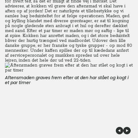
for hvert telt, så det er muligt at finde vej i mørket. Det
adviseres, at kokken vil grave den aftensmad vi skal have i
aften op af jorden! Det er naturligvis et tilløbsstykke og vi
samles bag beduinteltet for at følge operationen.
Maden, ged
og kylling blandet med diverse grøntsager, er sat til kogning
på nogle glødende sten anbragt i et hul og derefter dækket
med sand. Efter et par timer er maden mør og saftig - lige til
at spise. Kokken har anrettet maden, og i det store beduintelt
bliver der hurtig trængsel ved madbordet. Udover den lille
danske gruppe, er her franske og tyske grupper - op mod 80
mennesker.
Under kaffen spilles der op til kædedans anført
af servicepersonalet og musikken spredes ud over hele
lejren, inden det hele dør ud ved 22-tiden.
Aftensmaden graves frem efter at den har stået og kogt i
et par timer