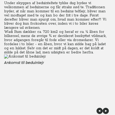
Under skyggen af beduinteltets tykke dug bydes vi
velkommen af beduinerne og får straks sød te.
Traditionen
byder, at når man kommer til en beduins teltlejr, bliver man
vel modtaget med te og kan bo der frit i tre dage. Først
derefter bliver man spurgt om, hvad man kommer efter!!! Vi
bliver dog kun frokosten over, inden vi i to biler køres
længere ud ørkenen.
Wadi Rum dækker ca. 720 km2 og heraf er ca. ¼ åben for
bilkørsel, mens de øvrige ¾ er decideret beskyttet vildmark,
hvor adgangen foregår til fods eller via dromedarer. Vi
fordeles i to biler - en åben, hvor vi kan sidde bag på ladet
og en lukket. Selv om det er midt på dagen, er det koldt at
sidde på det åbne lad, men udsigten er bedre herfra.
Ankomst til beduinlejr