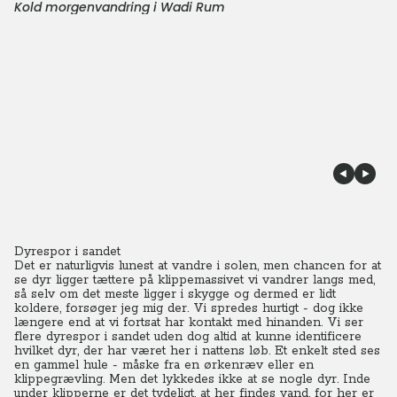
Kold morgenvandring i Wadi Rum
Dyrespor i sandet
Det er naturligvis lunest at vandre i solen, men chancen for at
se dyr ligger tættere på klippemassivet vi vandrer langs med,
så selv om det meste ligger i skygge og dermed er lidt
koldere, forsøger jeg mig der. Vi spredes hurtigt - dog ikke
længere end at vi fortsat har kontakt med hinanden. Vi ser
flere dyrespor i sandet uden dog altid at kunne identificere
hvilket dyr, der har været her i nattens løb. Et enkelt sted ses
en gammel hule - måske fra en ørkenræv eller en
klippegrævling. Men det lykkedes ikke at se nogle dyr.
Inde
under klipperne er det tydeligt, at her findes vand, for her er