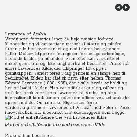
Lawrence of Arabia
Vandringen fortsætter langs de høje næsten lodrette
klippesider og vi kan iagttage masser af større og mindre
firben pile hen over sandet og ned i deres beskyttende
huller. Mellem klipperne fouragerer forskellige ørkenfugle,
mens de kalder på hinanden. Fremefter kan vi skimte et
enkelt grønt træ og ikke langt derfra et beduintelt. Træet står
under Lawrences Kilde, der udspringer lidt oppe i
granitklippen. Vandet føres i dag gennem en slange hen til
beduinteltet. Kilden har fået sit navn efter helten Thomas
Edward Lawrence (1888-1935), der skulle havde opholdt sig
her og badet i kilden.
Han var britisk arkæolog, officer og
forfatter, også kendt som Lawrence of Arabia, og blev
internationalt kendt for sin rolle som officer ved det arabiske
oprør mod det Osmanniske Rige under første
verdenskrig.
Filmen "Lawrence of Arabia" med Peter o'Toole
i hovedrollen, har medvirket til at udødeliggøre dem begge.
Mod et enkeltstående træ ved Lawrences Kilde
Frokost hos beduinerne