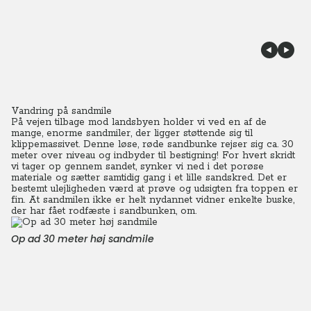
Vandring på sandmile
På vejen tilbage mod landsbyen holder vi ved en af de
mange, enorme sandmiler, der ligger støttende sig til
klippemassivet.
Denne løse, røde sandbunke rejser sig ca. 30
meter over niveau og indbyder til bestigning! For hvert skridt
vi tager op gennem sandet, synker vi ned i det porøse
materiale og sætter samtidig gang i et lille sandskred.
Det er
bestemt ulejligheden værd at prøve og udsigten fra toppen er
fin. At sandmilen ikke er helt nydannet vidner enkelte buske,
der har fået rodfæste i sandbunken, om.
Op ad 30 meter høj sandmile