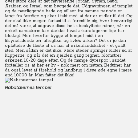
over store dele af det nuværende Jordan, Syrien, Saudi
Arabien og Israel, som byggede det.
Udgravningen af templet
og de nærliggende bade og villaer fra samme periode er
langt fra færdige og sker i takt med, at der er midler til det. Og
der skal ikke megen fantasi til at forestille sig, hvor besværligt
det må være, at udgrave disse helt ubeskyttede ruiner, når en
enkelt sandstorm kan dække, hvad arkæologerne lige har
blotlagt.
Men hvorfor bygge et tempel midt i en
tilsyneladende tør, ufrugtbar og livløs ørken? Det er jo den
opfattelse de fleste af os har af ørkenlandskabet - et goldt
sted. Men sådan er det ikke.
Flere steder springer kilder ud af
klipperne, og når det en sjælden gang regner, blomstrer
ørkenen 10-20 dage efter. Og de mange dyrespor i sandet
fortæller os, at her er liv - nok mest om natten. Beduiner har
da også levet af fårehold og landbrug i disse øde egne i mere
end 10.000 år. Man fatter det ikke!
Nabatæernes tempel