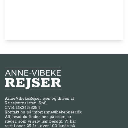
Anne-Vibeke Rejser
AnneVibekeRejser ejes og drives af
Rejsejournalisten ApS
CVR: DK
26185254
Kontakt os på
info@annevibekerejser.dk
Alt, hvad du finder her på siden, er
steder, som vi selv har besøgt. Vi har
rejst i over 25 år i over 100 lande på