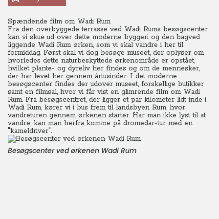
Spændende film om Wadi Rum
Fra den overbyggede terrasse ved Wadi Rums besøgscenter
kan vi skue ud over dette moderne byggeri og den bagved
liggende Wadi Rum ørken, som vi skal vandre i her til
formiddag. Først skal vi dog besøge museet, der oplyser om
hvorledes dette naturbeskyttede ørkenområde er opstået,
hvilket plante- og dyreliv her findes og om de mennesker,
der har levet her gennem årtusinder.
I det moderne
besøgscenter findes der udover museet, forskellige butikker
samt en filmsal, hvor vi får vist en glimrende film om Wadi
Rum. Fra besøgscentret, der ligger et par kilometer lidt inde i
Wadi Rum, kører vi i bus frem til landsbyen Rum, hvor
vandreturen gennem ørkenen starter.
Har man ikke lyst til at
vandre, kan man herfra komme på dromedar-tur med en
"kameldriver".
Besøgscenter ved ørkenen Wadi Rum