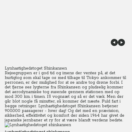
Lynhastighedstoget Shinkansen
Rejsegruppen er i god tid og imens der ventes på, at det
hurtigtog som skal tage os med tilbage til Tokyo ankommer til
perronen, er der mulighed for at se andre tog drøne forbi.
I
det fjerne ses lygterne fra Shinkansen og pludselig kommer
det aerodynamiske tog susende gennem stationen med op
mod 300 km. i timen. 15 vognsæt og så er det væk. Men der
går blot nogle få minutter, så kommer det næste. Fuld fart i
begge retninger.
Lynhastighedstoget Shinkansen betjener
900.000 passagerer - hver dag! Og det med en præcision,
sikkerhed, effektivitet og komfort der siden 1964 har givet de
japanske jernbaner et ry for at være blandt verdens bedste.