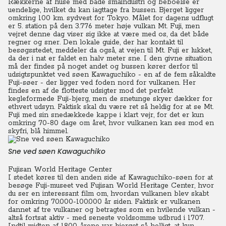
Rækkerne af huse med både småindustri og beboelse er
uendelige, hvilket du kan iagttage fra bussen. Bjerget ligger
omkring 100 km. sydvest for Tokyo. Målet for dagens udflugt
er 5. station på den 3.776 meter høje vulkan Mt. Fuji, men
vejret denne dag viser sig ikke at være med os, da det både
regner og sner. Den lokale guide, der har kontakt til
besøgsstedet, meddeler da også, at vejen til Mt. Fuji er lukket,
da der i nat er faldet en halv meter sne.
I
den givne situation
må der findes på noget andet og bussen kører derfor til
udsigtspunktet ved søen Kawaguchiko - en af de fem såkaldte
Fuji-søer - der ligger ved foden nord for vulkanen. Her
findes en af de flotteste udsigter mod det perfekt
kegleformede Fuji-bjerg, men de snetunge skyer dækker for
ethvert udsyn. Faktisk skal du være ret så heldig for at se Mt.
Fuji med sin snedækkede kappe i klart vejr, for det er kun
omkring 70-80 dage om året, hvor vulkanen kan ses mod en
skyfri, blå himmel.
Sne ved søen Kawaguchiko
Fujisan World Heritage Center
I stedet køres til den anden side af Kawaguchiko-søen for at
besøge Fuji-museet ved Fujisan World Heritage Center, hvor
du ser en interessant film om, hvordan vulkanen blev skabt
for omkring 70.000-100.000 år siden. Faktisk er vulkanen
dannet af tre vulkaner og betragtes som en hvilende vulkan -
altså fortsat aktiv - med seneste voldsomme udbrud i 1707.