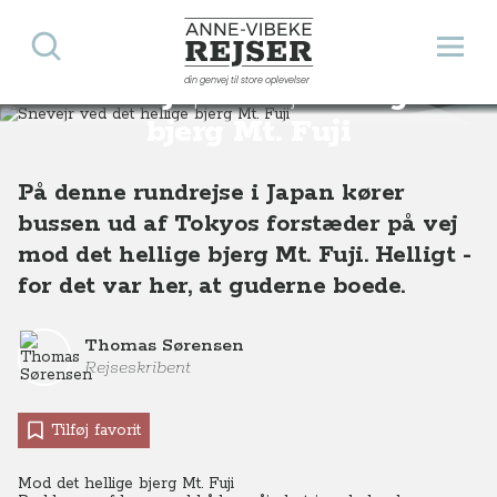
Søg
Åbn 
Anne-Vibeke Rejser
din genvej til store oplevelser
Snevejr ved det hellige
Destinationer
Asien
Japan
Snevejr ved det hellige bjerg Mt. Fuji,
bjerg Mt. Fuji
På denne rundrejse i Japan kører
bussen ud af Tokyos forstæder på vej
mod det hellige bjerg Mt. Fuji. Helligt -
for det var her, at guderne boede.
Thomas Sørensen
Rejseskribent
Tilføj favorit
Mod det hellige bjerg Mt. Fuji