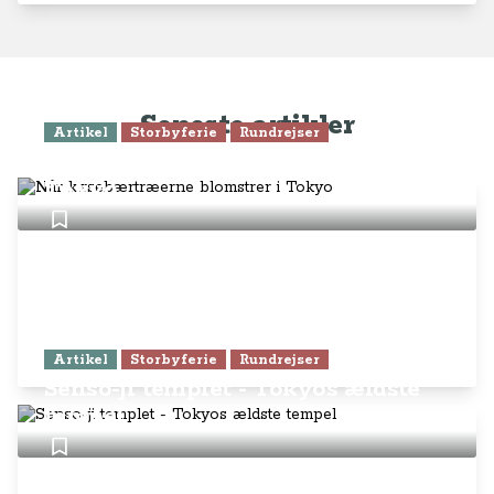
Seneste artikler
Artikel
Storbyferie
Rundrejser
Når kirsebærtræerne blomstrer i
Tokyo
Artikel
Storbyferie
Rundrejser
Senso-ji templet - Tokyos ældste
tempel