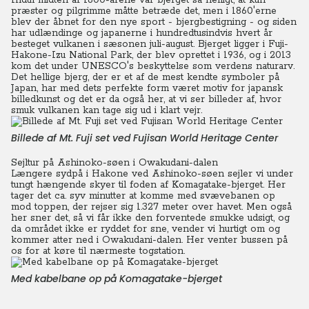
Indtil midten af 1800-årene var bjerget så helligt, at kun
præster og pilgrimme måtte betræde det, men i 1860'erne
blev der åbnet for den nye sport - bjergbestigning - og siden
har udlændinge og japanerne i hundredtusindvis hvert år
besteget vulkanen i sæsonen juli-august. Bjerget ligger i Fuji-
Hakone-Izu National Park, der blev oprettet i 1936, og i 2013
kom det under UNESCO's beskyttelse som verdens naturarv.
Det hellige bjerg, der er et af de mest kendte symboler på
Japan, har med dets perfekte form været motiv for japansk
billedkunst og det er da også her, at vi ser billeder af, hvor
smuk vulkanen kan tage sig ud i klart vejr.
Billede af Mt. Fuji set ved Fujisan World Heritage Center
Sejltur på Ashinoko-søen i Owakudani-dalen
Længere sydpå i Hakone ved Ashinoko-søen sejler vi under
tungt hængende skyer til foden af Komagatake-bjerget. Her
tager det ca. syv minutter at komme med svævebanen op
mod toppen, der rejser sig 1.327 meter over havet. Men også
her sner det, så vi får ikke den forventede smukke udsigt, og
da området ikke er ryddet for sne, vender vi hurtigt om og
kommer atter ned i Owakudani-dalen. Her venter bussen på
os for at køre til nærmeste togstation.
Med kabelbane op på Komagatake-bjerget