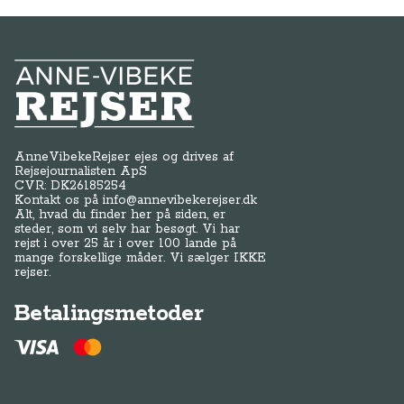
Anne-Vibeke Rejser
AnneVibekeRejser ejes og drives af
Rejsejournalisten ApS
CVR: DK
26185254
Kontakt os på
info@annevibekerejser.dk
Alt, hvad du finder her på siden, er
steder, som vi selv har besøgt. Vi har
rejst i over 25 år i over 100 lande på
mange forskellige måder. Vi sælger IKKE
rejser.
Betalingsmetoder