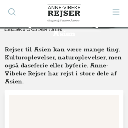
Søg
Åbn 
Anne-Vibeke Rejser
din genvej til store oplevelser
Inspiration til din rejse i
Destinationer
Asien
Asien
Rejser til Asien kan være mange ting.
Kulturoplevelser, naturoplevelser, men
også daseferie eller byferie. Anne-
Vibeke Rejser har rejst i store dele af
Asien.