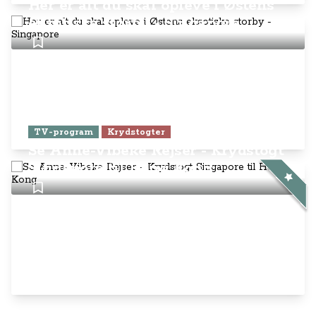
Her er alt du skal opleve i Østens
eksotiske storby - Singapore
TV-program
Krydstogter
Se Anne-Vibeke Rejser - Krydstogt
Singapore til Hong Kong