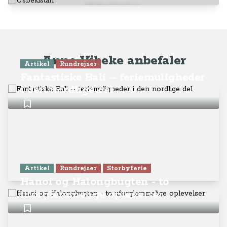
Usbekistan
Anne-Vibeke anbefaler
Artikel
Rundrejser
Fantastiske Bali – feriemuligheder
i den nordlige del
Artikel
Rundrejser
Storbyferie
Hanoi og Halongbugten - to
uforglemmelige oplevelser