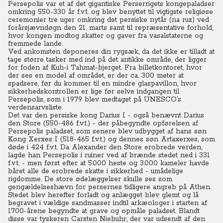
Persepolis var et af det gigantiske Perserrigets kongepaladser
omkring 550-330 år f.v.t. og blev benyttet til vigtigste religiøse
ceremonier tre uger omkring det persiske nytår (na ruz) ved
forårsjævndøgn den 21. marts samt til repræsentative forhold,
hvor kongen modtog skatter og gaver fra vasalstaterne og
fremmede lande.
Ved ankomsten deponeres din rygsæk, da det ikke er tilladt at
tage større tasker med ind på det antikke område, der ligger
for foden af Kuh-i Tahmat-bjerget. Fra billetkontoret, hvor
der ses en model af området, er der ca. 300 meter at
spadsere, før du kommer til en mindre glaspavillon, hvor
sikkerhedskontrollen er lige før selve indgangen til
Persepolis, som i 1979 blev medtaget på UNESCO’s
verdensarvsliste.
Det var den persiske kong Darius I - også benævnt Darius
den Store (550-486 f.v.t.) - der påbegyndte opførelsen af
Persepolis paladset, som senere blev udbygget af hans søn
Kong Xerxes I (518-465 f.v.t.) og dennes søn Artaxerxes, som
døde i 424 f.v.t. Da Alexander den Store erobrede verden,
lagde han Persepolis i ruiner ved af brænde stedet ned i 331
f.v.t. - men først efter at 5.000 heste og 3.000 kameler havde
båret alle de erobrede skatte i sikkerhed - umådelige
rigdomme. De store ødelæggelser skulle ses som
gengældelseshævn for persernes tidligere angreb på Athen.
Stedet blev herefter forladt og anlægget blev glemt og lå
begravet i vældige sandmasser indtil arkæologer i starten af
1700-årene begyndte at grave og opmåle paladset. Blandt
disse var tyskeren Carsten Niebuhr, der var udsendt af den