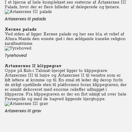
I et hjørne af hele komplekset ses resterne af Artaxerxes III
Palads, hvor der er flere billeder af delegerede og tjenere.
Artaxerxes III palads
Xerxes palads
Ved siden af ligger Xerxes palads og her ses bl.a. et relief af
Ahura Mazda den eneste gud i den ældgamle iranske religion
zarathustrisme.
Tyrehoved
Artaxerxes II klippegrav
Oppe på Kuh-i Tahmat-bjerget ligger to klippegrave
Artaxerxes III til højre og Artaxerxes II til venstre som er
lidt lettere at komme op til. En smal sti leder dig derop forbi
de sirligt opstillede sten til platformen foran klippegraven, der
er smukt dekoreret med enorme relieffer udhugget i
klipperne. Fra klippegraven er der en flot udsigt ud over hele
Persepolis og med de bagved liggende bjergtoppe.
Artaxerxes III grav