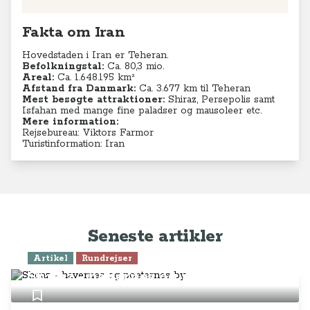
Fakta om Iran
Hovedstaden i Iran er Teheran.
Befolkningstal:
Ca. 80,3 mio.
Areal:
Ca. 1.648.195 km²
Afstand fra Danmark:
Ca. 3.677 km til Teheran
Mest besøgte attraktioner:
Shiraz, Persepolis samt
Isfahan med mange fine paladser og mausoleer etc.
Mere information:
Rejsebureau: Viktors Farmor
Turistinformation: Iran
Seneste artikler
Artikel
Rundrejser
Shiraz - havernes og poeternes by