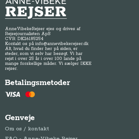
Anne-Vibeke Rejser
AnneVibekeRejser ejes og drives af
Rejsejournalisten ApS
CVR: DK
26185254
Kontakt os på
info@annevibekerejser.dk
Alt, hvad du finder her på siden, er
steder, som vi selv har besøgt. Vi har
rejst i over 25 år i over 100 lande på
mange forskellige måder. Vi sælger IKKE
rejser.
Betalingsmetoder
Genveje
Om os / kontakt
FAQ - Anne-Vibeke Rejser