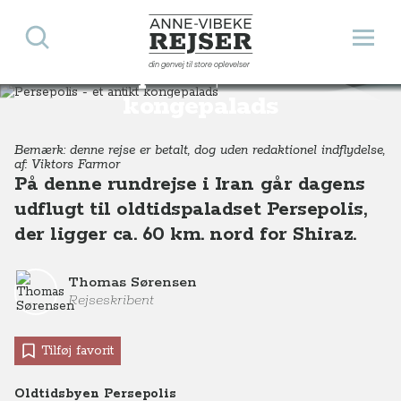
Søg
Åbn 
Anne-Vibeke Rejser
din genvej til store oplevelser
Persepolis - et antikt
Destinationer
Asien
Iran
Persepolis - et antikt kongepalads
kongepalads
Bemærk: denne rejse er betalt, dog uden redaktionel indflydelse,
af: Viktors Farmor
På denne rundrejse i Iran går dagens
udflugt til oldtidspaladset Persepolis,
der ligger ca. 60 km. nord for Shiraz.
Thomas Sørensen
Rejseskribent
Tilføj favorit
Oldtidsbyen Persepolis