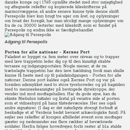
danske konge og i 1765 opmålte stedet med stor nøjagtighed
og aftegnede relieffer og kopierede kileskrifterne på
marmorvæggene, så andre senere kunne tyde denne skrift.
Persepolis blev kun brugt tre uger om året, og oplysninger
om hvad der foregik, har man utroligt mange oplysninger om
fra de ca. 30.000 lertavler med kileskrift, som er fundet på
Persepolis og endnu ikke er færdigbehandlet.
Adgang til Persepolis
Porten for alle nationer - Xerxes Port
Paladset er bygget ca. fem meter over niveau og to trapper
med lave trappetrin leder dig op til den kunstigt skabte
terrasse og indgangsportalen. Nogle mener, at de nu
træbelagte trappetrin har den lave hældning, fordi man skulle
kunne få heste med op til paladsindgangen - Porten for alle
nationer. Denne port kaldes også Xerxes Port og var på
forsiden udsmykket med to store tyrehoveder og på bagsiden
med to menneskeansigter på bevingede dyrekroppe, der
vender ind mod modtagehallen. Har du gode øjne, kan du
skimte Niebuhrs initialer og årstal på venstre side af porten
som et vidnesbyrd på hans tilstedeværelse. Her ses også
andre signaturer. (I dag er det naturligvis strengt forbudt at
beskadige et af Verdens bedst bevaret arkæologiske fund). På
søjler ses relieffer af kongen afbilledet øverst som modtager
gæster og nedenunder ses flere rækker af bevæbnede
soldater. Herfra følges hovedvejen forbi rester af bl.a. stalde