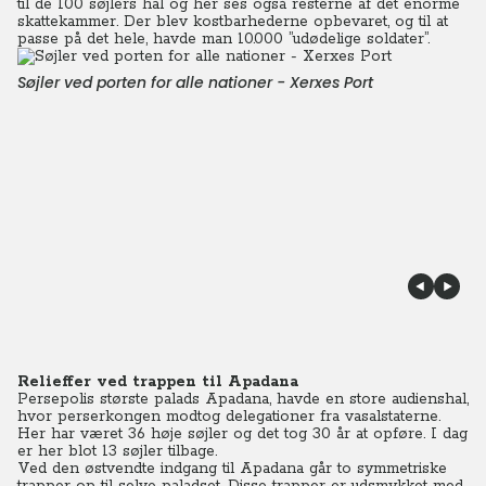
til de 100 søjlers hal og her ses også resterne af det enorme
skattekammer. Der blev kostbarhederne opbevaret, og til at
passe på det hele, havde man 10.000 ”udødelige soldater”.
Søjler ved porten for alle nationer - Xerxes Port
Relieffer ved trappen til Apadana
Persepolis største palads Apadana, havde en store audienshal,
hvor perserkongen modtog delegationer fra vasalstaterne.
Her har været 36 høje søjler og det tog 30 år at opføre. I dag
er her blot 13 søjler tilbage.
Ved den østvendte indgang til Apadana går to symmetriske