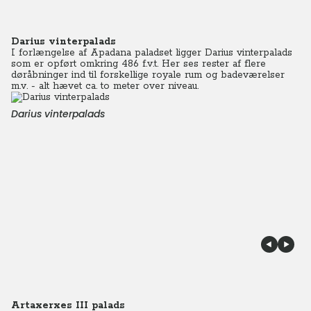
Darius vinterpalads
I forlængelse af Apadana paladset ligger Darius vinterpalads
som er opført omkring 486 f.v.t. Her ses rester af flere
døråbninger ind til forskellige royale rum og badeværelser
m.v. - alt hævet ca. to meter over niveau.
Darius vinterpalads
Artaxerxes III palads