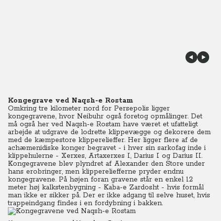
Kongegrave ved Naqsh-e Rostam
Omkring tre kilometer nord for Persepolis ligger
kongegravene, hvor Neibuhr også foretog opmålinger. Det
må også her ved Naqsh-e Rostam have været et ufatteligt
arbejde at udgrave de lodrette klippevægge og dekorere dem
med de kæmpestore klipperelieffer. Her ligger flere af de
achæmenidiske konger begravet - i hver sin sarkofag inde i
klippehulerne - Xerxes, Artaxerxes I, Darius I og Darius II.
Kongegravene blev plyndret af Alexander den Store under
hans erobringer, men klippereliefferne pryder endnu
kongegravene. På højen foran gravene står en enkel 12
meter høj kalkstenbygning - Kaba-e Zardosht - hvis formål
man ikke er sikker på. Der er ikke adgang til selve huset, hvis
trappeindgang findes i en fordybning i bakken.