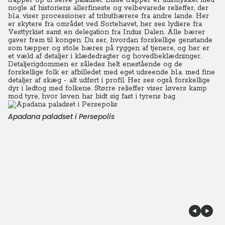
trapper op til selve paladset. Disse trapper er udsmykket med
nogle af historiens allerfineste og velbevarede relieffer, der
bl.a. viser processioner af tributbærere fra andre lande. Her
er skytere fra området ved Sortehavet, her ses lydiere fra
Vesttyrkiet samt en delegation fra Indus Dalen. Alle bærer
gaver frem til kongen. Du ser, hvordan forskellige genstande
som tæpper og stole bæres på ryggen af tjenere, og her er
et væld af detaljer i klædedragter og hovedbeklædninger.
Detaljerigdommen er således helt enestående og de
forskellige folk er afbilledet med eget udseende bl.a. med fine
detaljer af skæg - alt udført i profil. Her ses også forskellige
dyr i ledtog med folkene. Større relieffer viser løvers kamp
mod tyre, hvor løven har bidt sig fast i tyrens bag.
Apadana paladset i Persepolis