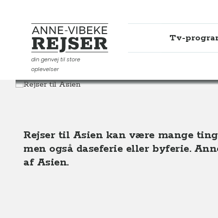
Tv-progr
Anne-Vibeke Rejser
din genvej til store
oplevelser
Destinationer
Asien
Rejser til Asien kan være mange ting.
men også daseferie eller byferie. Anne
af Asien.