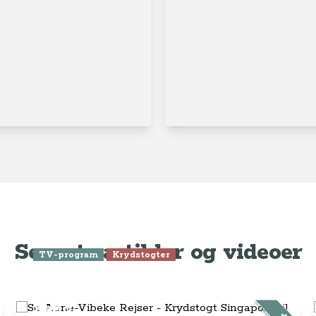
Seneste artikler og videoer
TV-program
Krydstogter
Se Anne-Vibeke Rejser -
Krydstogt Singapore til Hong
Kong