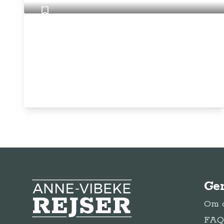
Ge
Anne-Vibeke Rejser
Om o
FAQ 