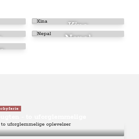
Kina
r
Nepal
n
orbyferie
ugten - to uforglemmelige