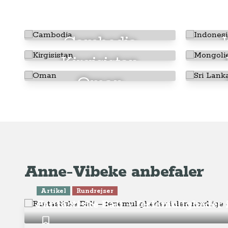
Cambodja
Kirgisistan
Oman
Anne-Vibeke anbefaler
Artikel
Rundrejser
Fantastiske Bali – feriemuligheder 