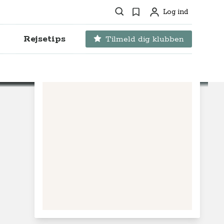
Søg
Favoritter
Log ind
Profil
Rejsetips
Tilmeld dig klubben