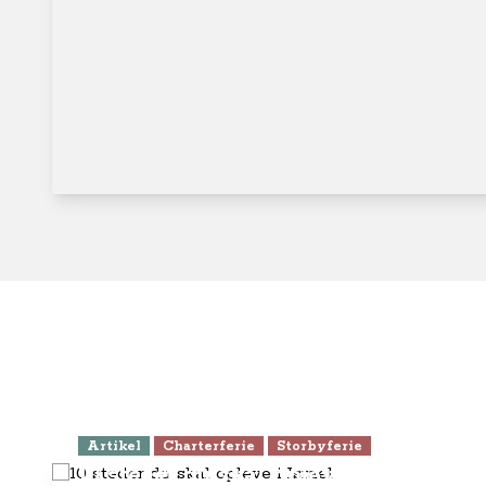
Artikel
Charterferie
Storbyferie
10 steder du skal opleve i Israel