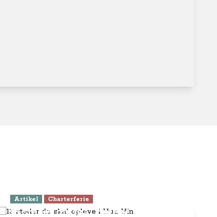
Artikel
Charterferie
13 steder du skal opleve i Hua Hin