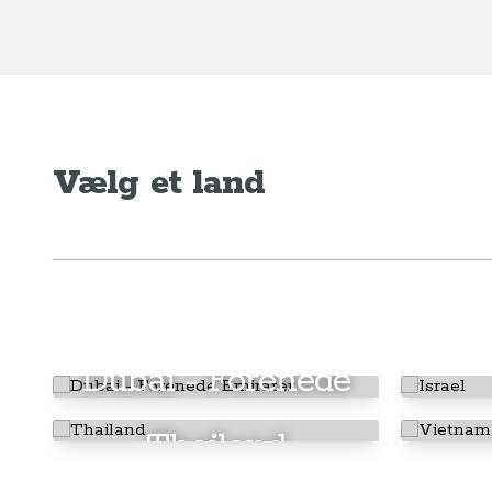
Vælg et land
Dubai - Forenede
Emirater
Thailand