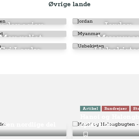
Øvrige lande
Indonesien
Jordan
Mongoliet
Myanma
Sri Lanka
Usbekista
Artikel
Rundrejser
St
Hanoi og Halongb
i den nordlige del
oplevelser