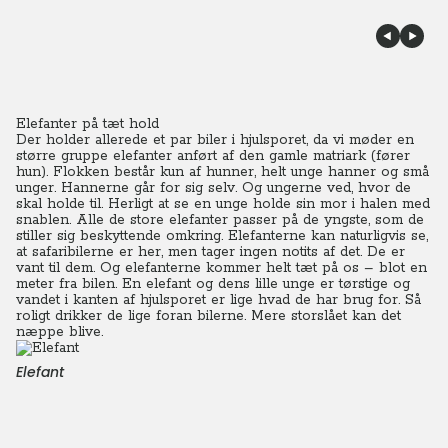
Elefanter på tæt hold
Der holder allerede et par biler i hjulsporet, da vi møder en
større gruppe elefanter anført af den gamle matriark (fører
hun). Flokken består kun af hunner, helt unge hanner og små
unger. Hannerne går for sig selv. Og ungerne ved, hvor de
skal holde til. Herligt at se en unge holde sin mor i halen med
snablen. Alle de store elefanter passer på de yngste, som de
stiller sig beskyttende omkring. Elefanterne kan naturligvis se,
at safaribilerne er her, men tager ingen notits af det. De er
vant til dem. Og elefanterne kommer helt tæt på os – blot en
meter fra bilen. En elefant og dens lille unge er tørstige og
vandet i kanten af hjulsporet er lige hvad de har brug for. Så
roligt drikker de lige foran bilerne. Mere storslået kan det
næppe blive.
Elefant