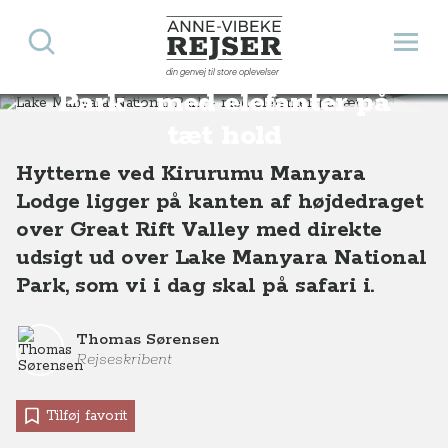
Søg
Åbn 
Anne-Vibeke Rejser
Lake Manyara National
din genvej til store oplevelser
Destinationer
Afrika
Tanzania
Lake Manyara National Park - med elefanter på tæt hold
Park - med elefanter på
tæt hold
Hytterne ved Kirurumu Manyara
Lodge ligger på kanten af højdedraget
over Great Rift Valley med direkte
udsigt ud over Lake Manyara National
Park, som vi i dag skal på safari i.
Thomas Sørensen
Rejseskribent
Tilføj favorit