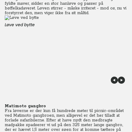
fyldte maver, sidder en stor hanløve og passer på
bøffelkadaveret. Løven stirrer - måske irriteret - mod os, nu vi
forstyrret den, men viger ikke fra sit måltid.
Løve ved bytte
Matimoto gangbro
Fra løverne er der kun få hundrede meter til picnic-området
ved Matimoto gangbroen, men alligevel er det her tilladt at
forlade safaribilerne. Efter at have nydt den medbragte
madpakke spadserer vi ud på den 325 meter lange gangbro,
der er hævet 1,5 meter over søen for at komme tættere på