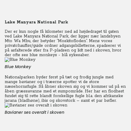
Lake Manyara National Park
Der er kun nogle få kilometer ned ad højdedraget til gaten
ved Lake Manyara National Park, der ligger nær landsbyen
Mto Wa Mbu, der betyder ”Moskitofloden”. Mens vores
privatchauffør/guide ordner adgangsbilletterne, spadserer vi
på asfalterede stier fra P-pladsen og lidt ned i skoven, hvor
der ofte ses blue monkeys - blå sykesaber.
Blue Monkey
Nationalparken byder først på tæt og frodig jungle med
mange bavianer og i træerne spotter vi de store
næsehornsfugle. Så åbner skoven sig og vi kommer ud på en
åben græssavanne med et sumpområde. Her har en flodhest
fundet sig til rette blandt forskellige fugle bl.a. den afrikanske
jacana (bladhøne), ibis og skovstork – samt et par bøfler.
Bavianer ses overalt i skoven