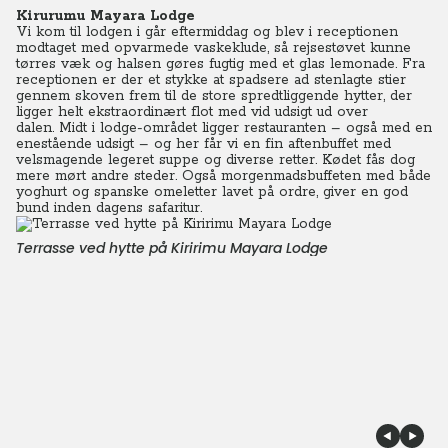
Kirurumu Mayara Lodge
Vi kom til lodgen i går eftermiddag og blev i receptionen
modtaget med opvarmede vaskeklude, så rejsestøvet kunne
tørres væk og halsen gøres fugtig med et glas lemonade. Fra
receptionen er der et stykke at spadsere ad stenlagte stier
gennem skoven frem til de store spredtliggende hytter, der
ligger helt ekstraordinært flot med vid udsigt ud over
dalen. Midt i lodge-området ligger restauranten – også med en
enestående udsigt – og her får vi en fin aftenbuffet med
velsmagende legeret suppe og diverse retter. Kødet fås dog
mere mørt andre steder. Også morgenmadsbuffeten med både
yoghurt og spanske omeletter lavet på ordre, giver en god
bund inden dagens safaritur.
Terrasse ved hytte på Kiririmu Mayara Lodge