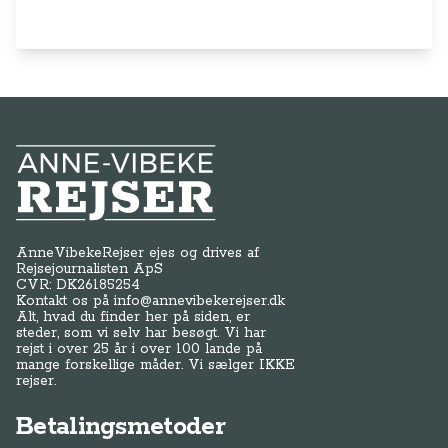
Anne-Vibeke Rejser
AnneVibekeRejser ejes og drives af
Rejsejournalisten ApS
CVR: DK
26185254
Kontakt os på
info@annevibekerejser.dk
Alt, hvad du finder her på siden, er
steder, som vi selv har besøgt. Vi har
rejst i over 25 år i over 100 lande på
mange forskellige måder. Vi sælger IKKE
rejser.
Betalingsmetoder