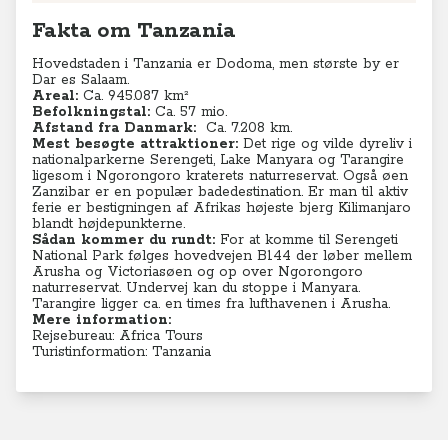
Fakta om Tanzania
Hovedstaden i Tanzania er Dodoma, men største by er
Dar es Salaam.
Areal:
Ca. 945.087 km²
Befolkningstal:
Ca. 57 mio.
Afstand fra Danmark:
C
a. 7.208 km.
Mest besøgte attraktioner:
Det rige og vilde dyreliv i
nationalparkerne Serengeti, Lake Manyara og Tarangire
ligesom i Ngorongoro kraterets naturreservat. Også øen
Zanzibar er en populær badedestination. Er man til aktiv
ferie er bestigningen af Afrikas højeste bjerg Kilimanjaro
blandt højdepunkterne.
Sådan kommer du rundt:
For at komme til Serengeti
National Park følges hovedvejen B144 der løber mellem
Arusha og Victoriasøen og op over Ngorongoro
naturreservat. Undervej kan du stoppe i Manyara.
Tarangire ligger ca. en times fra lufthavenen i Arusha.
Mere information:
Rejsebureau: Africa Tours
Turistinformation: Tanzania