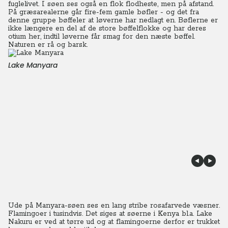
fuglelivet. I søen ses også en flok flodheste, men på afstand.
På græsarealerne går fire-fem gamle bøfler - og det fra
denne gruppe bøffeler at løverne har nedlagt en. Bøflerne er
ikke længere en del af de store bøffelflokke og har deres
otium her, indtil løverne får smag for den næste bøffel.
Naturen er rå og barsk.
Lake Manyara
Ude på Manyara-søen ses en lang stribe rosafarvede væsner.
Flamingoer i tusindvis. Det siges at søerne i Kenya bl.a. Lake
Nakuru er ved at tørre ud og at flamingoerne derfor er trukket