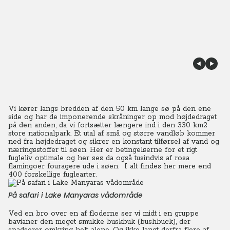
Vi kører langs bredden af den 50 km lange sø på den ene
side og har de imponerende skråninger op mod højdedraget
på den anden, da vi fortsætter længere ind i den 330 km2
store nationalpark. Et utal af små og større vandløb kommer
ned fra højdedraget og sikrer en konstant tilførsel af vand og
næringsstoffer til søen. Her er betingelserne for et rigt
fugleliv optimale og her ses da også tusindvis af rosa
flamingoer fouragere ude i søen. I alt findes her mere end
400 forskellige fuglearter.
På safari i Lake Manyaras vådområde
Ved en bro over en af floderne ser vi midt i en gruppe
bavianer den meget smukke buskbuk (bushbuck), der