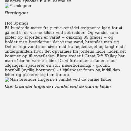
længere sydover bl.a. til denne sø.
Flamingoer
Hot Springs
Få hundrede meter fra picnic-området stopper vi igen for at
gå ned til de varme kilder ved søbredden. Og vandet, som
pibler op af jorden, er varmt – omkring 85 grader – og
holder man hænderne i det varme vand, brænder man sig!
Det er regnvand som siver ned fra højdedraget og langt ned i
undergrunden, hvor det opvarmes fra jordens indre, inden det
kommer op til overfladen. Flere steder i Great Rift Valley har
man sådanne varme kilder. Da vi fortsætter safarien mod
udgangen, spadserer en stor næsehornsfugl - ground
hornbill (sydlig hornravn) - i hjulsporet foran os, indtil den
letter og placerer sig i en trætop.
Man brænder fingerne i vandet ved de varme kilder