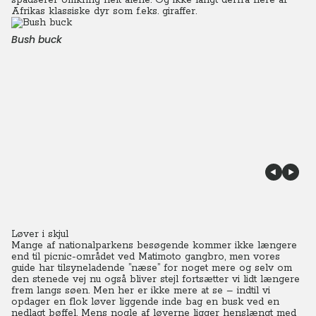
spadserer omkring helt alene. Og ikke langt derfra flere af
Afrikas klassiske dyr som f.eks. giraffer.
Bush buck
Løver i skjul
Mange af nationalparkens besøgende kommer ikke længere
end til picnic-området ved Matimoto gangbro, men vores
guide har tilsyneladende ”næse” for noget mere og selv om
den stenede vej nu også bliver stejl fortsætter vi lidt længere
frem langs søen. Men her er ikke mere at se – indtil vi
opdager en flok løver liggende inde bag en busk ved en
nedlagt bøffel. Mens nogle af løverne ligger henslængt med