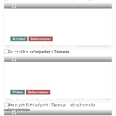
Artikel
Safarirejser
De nordlige safariparker i
Tanzania
Video
Safarirejser
Serengeti Nationalpark i Tanzania
- uforglemmelig safarioplevelse