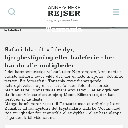
Søg
Åbn 
Anne-Vibeke Rejser
din genvej til store oplevelser
Destinationer
Afrika
Tanzania
Tanzania
Safari blandt vilde dyr,
bjergbestigning eller badeferie - her
har du alle muligheder
I det kæmpemæssige vulkankrater Ngorongoro, kontinentets
største caldera, lever vilde dyr, der er lette at spotte i det åbne
terræn. En fotosafari i Tanzania giver fremragende
naturoplevelser og er et must for den fotointereserede.
Men en ferie i Tanzania er mere end safari. Det er også her
du finder Afrikas største bjerg Mount Kilimanjaro, der kan
bestiges af de fleste.
Mange kombinerer rejser til Tanzania med et ophold på øen
Zanzibar ud for kysten i det krystalklare Indiske Ocean, med
rige muligheder for at snorkle eller dykke - eller bare slappe
af på den kridhvide strand.