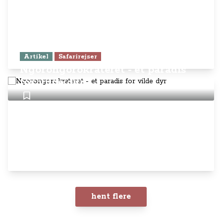
Artikel
Safarirejser
Ngorongorokrateret - et paradis
for vilde dyr
hent flere