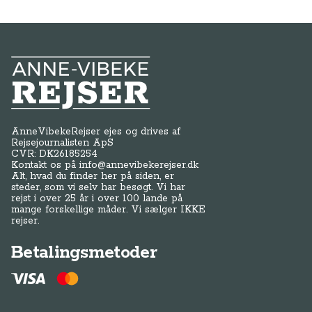
Anne-Vibeke Rejser
AnneVibekeRejser ejes og drives af
Rejsejournalisten ApS
CVR: DK
26185254
Kontakt os på
info@annevibekerejser.dk
Alt, hvad du finder her på siden, er
steder, som vi selv har besøgt. Vi har
rejst i over 25 år i over 100 lande på
mange forskellige måder. Vi sælger IKKE
rejser.
Betalingsmetoder