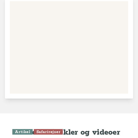
Seneste artikler og videoer
Artikel
Safarirejser