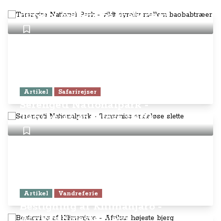
Tarangire National Park - vildt
dyreliv mellem baobabtræer
Artikel
Safarirejser
Serengeti Nationalpark -
Tanzanias endeløse slette
Artikel
Vandreferie
Bestigning af Kilimanjaro -
Afrikas højeste bjerg