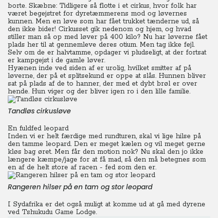
borte.
Skæbne: Tidligere så flotte i et cirkus, hvor folk har
været begejstret for dyretæmmerens mod og løvernes
kunnen. Men en løve som har fået trukket tænderne ud, så
den ikke bider!
Cirkusset gik nedenom og hjem, og hvad
stiller man så op med løver på 400 kilo? Nu har løverne fået
plads her til at gennemleve deres otium. Men tag ikke fejl.
Selv om de er halvtamme, opdager vi pludseligt, at der fortsat
er kampgejst i de gamle løver.
Hyænen inde ved siden af er urolig, hvilket smitter af på
løverne, der på et splitsekund er oppe at slås. Hunnen bliver
sat på plads af de to hanner, der med et dybt brøl er over
hende. Hun viger og der bliver igen ro i den lille familie.
Tandløs cirkusløve
En fuldfed leopard
Inden vi er helt færdige med rundturen, skal vi lige hilse på
den tamme leopard. Den er meget kælen og vil meget gerne
kløs bag øret. Men får den motion nok? Nu skal den jo ikke
længere kæmpe/jage for at få mad, så den må betegnes som
en af de helt store af racen - fed som den er.
Rangeren hilser på en tam og stor leopard
I Sydafrika er det også muligt at komme ud at gå med dyrene
ved Tshukudu Game Lodge.