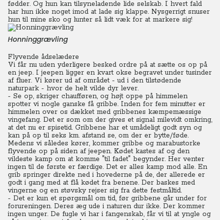
fødder. Og hun kan tilsyneladende lide selskab. I hvert fald
har hun ikke noget imod at lade sig klappe.
Nysgerrigt snuser
hun til mine sko og lunter så lidt væk for at markere sig!
Honninggrævling
Flyvende ådselædere
Vi får nu uden yderligere besked ordre på at sætte os op på
en jeep. I jeepen ligger en kvart okse begravet under tusinder
af fluer. Vi kører ud af området - ud i den tilstødende
naturpark - hvor de helt vilde dyr lever.
- Se op, skriger chaufføren, og højt oppe på himmelen
spotter vi nogle ganske få gribbe.
Inden for fem minutter er
himmelen over os dækket med gribbenes kæmpemæssige
vingefang. Det er som om der gives et signal milevidt omkring,
at det nu er spisetid. Gribbene har et umådeligt godt syn og
kan på op til seks km. afstand se, om der er bytte/føde.
Medens vi således kører, kommer gribbe og marabustorke
flyvende op på siden af jeepen. Kødet kastes af og den
vildeste kamp om at komme "til fadet" begynder. Her venter
ingen til de første er færdige. Det er alles kamp mod alle. En
grib springer direkte ned i hovederne på de, der allerede er
godt i gang med at flå kødet fra benene. Der baskes med
vingerne og en støvsky rejser sig fra dette festmåltid.
- Det er kun et spørgsmål om tid, før gribbene går under for
forureningen. Deres æg ude i naturen dur ikke. Der kommer
ingen unger. De fugle vi har i fangenskab, får vi til at yngle og