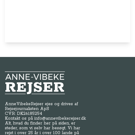
Anne-Vibeke Rejser
AnneVibekeRejser ejes og drives af
Rejsejournalisten ApS
CVR: DK
26185254
Kontakt os på
info@annevibekerejser.dk
Alt, hvad du finder her på siden, er
steder, som vi selv har besøgt. Vi har
rejst i over 25 år i over 100 lande på