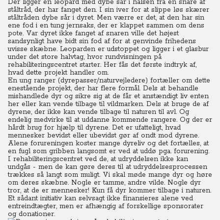
Der ligger en leopard med dybe sår i halsen fra en snare af
ståltråd, der har fanget den. I sin iver for at slippe løs skærer
ståltråden dybe sår i dyret. Men værre er det, at den har sin
ene fod i en tung jernsaks, der er klappet sammen om dens
pote. Var dyret ikke fanget af snaren ville det højest
sandsynligt have bidt sin fod af for at genvinde frihedens
uvisse skæbne. Leoparden er udstoppet og ligger i et glasbur
under det store halvtag, hvor rundvisningen på
rehabiliteringscentret starter. Her fås det første indtryk af,
hvad dette projekt handler om.
En ung ranger (dyrepasser/naturvejledere) fortæller om dette
enestående projekt, der har flere formål. Dels at behandle
mishandlede dyr og sikre sig at de får et anstændigt liv enten
her eller kan vende tilbage til vildmarken. Dels at bruge de af
dyrene, der ikke kan vende tilbage til naturen til avl. Og
endelig medvirke til at uddanne kommende rangere.
Og der er
hårdt brug for hjælp til dyrene. Det er ufatteligt, hvad
mennesker bevidst eller ubevidst gør af ondt mod dyrene.
Alene forureningen koster mange dyreliv og det fortælles, at
en fugl som gribben langsomt er ved at uddø pga. forurening.
I rehabiliteringscentret ved de, at udryddelsen ikke kan
undgås - men de kan gøre deres til at udryddelsesprocessen
trækkes så langt som muligt. Vi skal møde mange dyr og høre
om deres skæbne. Nogle er tamme, andre vilde. Nogle dyr
tror, at de er mennesker! Kun få dyr kommer tilbage i naturen.
Et sådant initiativ kan selvsagt ikke finansieres alene ved
entreindtægter, men er afhængig af forskellige sponsorater
og donationer.