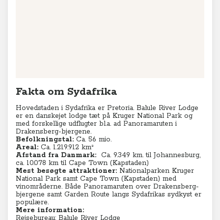
Fakta om Sydafrika
Hovedstaden i Sydafrika er Pretoria. Balule River Lodge
er en danskejet lodge tæt på Kruger National Park og
med forskellige udflugter bl.a. ad Panoramaruten i
Drakensberg-bjergene.
Befolkningstal:
Ca. 56 mio.
Areal:
Ca. 1.219.912 km²
Afstand fra Danmark:
C
a. 9.349 km. til Johannesburg,
ca. 10.078 km til Cape Town (Kapstaden)
Mest besøgte attraktioner:
Nationalparken Kruger
National Park samt Cape Town (Kapstaden) med
vinområderne. Både Panoramaruten over Drakensberg-
bjergene samt Garden Route langs Sydafrikas sydkyst er
populære.
Mere information:
Rejsebureau: Balule River Lodge