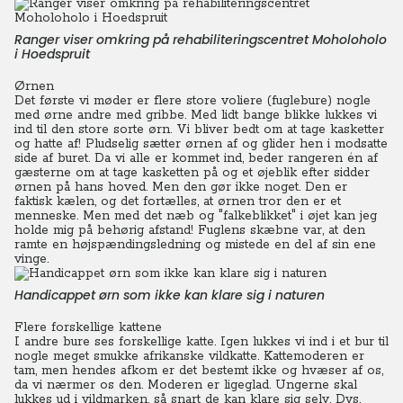
Ranger viser omkring på rehabiliteringscentret Moholoholo
i Hoedspruit
Ørnen
Det første vi møder er flere store voliere (fuglebure) nogle
med ørne andre med gribbe. Med lidt bange blikke lukkes vi
ind til den store sorte ørn. Vi bliver bedt om at tage kasketter
og hatte af! Pludselig sætter ørnen af og glider hen i modsatte
side af buret.
Da vi alle er kommet ind, beder rangeren én af
gæsterne om at tage kasketten på og et øjeblik efter sidder
ørnen på hans hoved. Men den gør ikke noget. Den er
faktisk kælen, og det fortælles, at ørnen tror den er et
menneske. Men med det næb og "falkeblikket" i øjet kan jeg
holde mig på behørig afstand!
Fuglens skæbne var, at den
ramte en højspændingsledning og mistede en del af sin ene
vinge.
Handicappet ørn som ikke kan klare sig i naturen
Flere forskellige kattene
I andre bure ses forskellige katte.
Igen lukkes vi ind i et bur til
nogle meget smukke afrikanske vildkatte. Kattemoderen er
tam, men hendes afkom er det bestemt ikke og hvæser af os,
da vi nærmer os den. Moderen er ligeglad. Ungerne skal
lukkes ud i vildmarken, så snart de kan klare sig selv. Dvs.