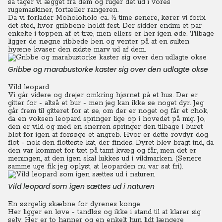
så tager vi ægget fra dem og ruger det ud i vores
rugemaskiner, fortæller rangeren.
Da vi forlader Moholoholo ca. ½ time senere, kører vi forbi
det sted, hvor gribbene holdt fest. Der sidder endnu et par
enkelte i toppen af et træ, men ellers er her igen øde. Tilbage
ligger de nøgne ribbede ben og venter på at en sulten
hyæne kvaser den sidste marv ud af dem.
Gribbe og marabustorke kaster sig over den udlagte okse
Vild leopard
Vi går videre og drejer omkring hjørnet på et hus. Der er
gitter for - altså et bur - men jeg kan ikke se noget dyr. Jeg
går frem til gitteret for at se, om der er noget og får et chok,
da en voksen leopard springer lige op i hovedet på mig.
Jo,
den er vild og med en snerren springer den tilbage i buret
blot for igen at forsøge et angreb.
Hvor er dette rovdyr dog
flot - nok den flotteste kat, der findes. Dyret blev bragt ind, da
den var kommet for tæt på tamt kvæg og får, men det er
meningen, at den igen skal lukkes ud i vildmarken. (Senere
samme uge fik jeg oplyst, at leoparden nu var sat fri).
Vild leopard som igen sættes ud i naturen
En sørgelig skæbne for dyrenes konge
Her ligger en løve - tandløs og ikke i stand til at klarer sig
selv. Her er to hanner og en enkelt hun lidt længere