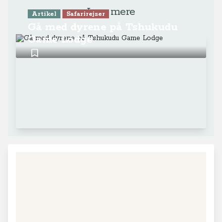
Læs mere
Artikel
Safarirejser
Gå med dyrene på Tshukudu
Game Lodge