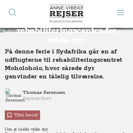
Søg
Åbn 
Anne-Vibeke Rejser
Moholoholo -
din genvej til store oplevelser
Destinationer
Afrika
Sydafrika
Moholoholo - rehabiliteringscenter for vilde dyr, Sydafrika
rehabiliteringscenter for
vilde dyr
På denne ferie i Sydafrika går en af
udflugterne til rehabiliteringscentret
Moholoholo, hvor sårede dyr
genvinder en tålelig tilværelse.
Thomas Sørensen
Rejseskribent
Tilføj favorit
Om at redde vilde dyr