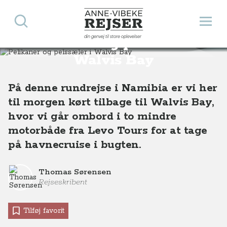
Søg
Åbn 
Anne-Vibeke Rejser
din genvej til store oplevelser
Pelikaner og pelssæler i
Destinationer
Afrika
Namibia
Pelikaner og pelssæler i Walvis Bay
Walvis Bay
På denne rundrejse i Namibia er vi her
til morgen kørt tilbage til Walvis Bay,
hvor vi går ombord i to mindre
motorbåde fra Levo Tours for at tage
på havnecruise i bugten.
Thomas Sørensen
Rejseskribent
Tilføj favorit