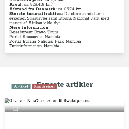
Befolkningstal:
ca.
2,5 mio.
2
Areal:
ca. 825.418
km
Afstand fra Danmark:
ca. 8.774 km
Største turistattraktion:
De store sandklitter i
ørkenen Sossusvlei samt Etosha National Park med
mange af Afrikas vilde dyr.
Mere information:
Rejsebureau: Bravo Tours
Portal: Sossusvlei, Namibia
Portal: Etosha National Park, Namibia
Turistinformation: Namibia
Seneste artikler
Artikel
Rundrejser
Gennem Namib-ørkenen til
Swakopmund