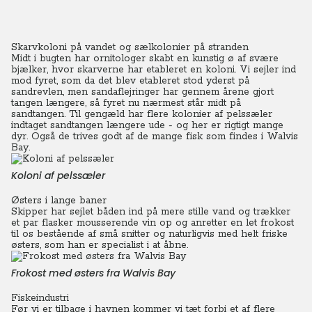
Skarvkoloni på vandet og sælkolonier på stranden
Midt i bugten har ornitologer skabt en kunstig ø af svære
bjælker, hvor skarverne har etableret en koloni. Vi sejler ind
mod fyret, som da det blev etableret stod yderst på
sandrevlen, men sandaflejringer har gennem årene gjort
tangen længere, så fyret nu nærmest står midt på
sandtangen.
Til gengæld har flere kolonier af pelssæler
indtaget sandtangen længere ude - og her er rigtigt mange
dyr. Også de trives godt af de mange fisk som findes i Walvis
Bay.
Koloni af pelssæler
Østers i lange baner
Skipper har sejlet båden ind på mere stille vand og trækker
et par flasker mousserende vin op og anretter en let frokost
til os bestående af små snitter og naturligvis med helt friske
østers, som han er specialist i at åbne.
Frokost med østers fra Walvis Bay
Fiskeindustri
Før vi er tilbage i havnen kommer vi tæt forbi et af flere