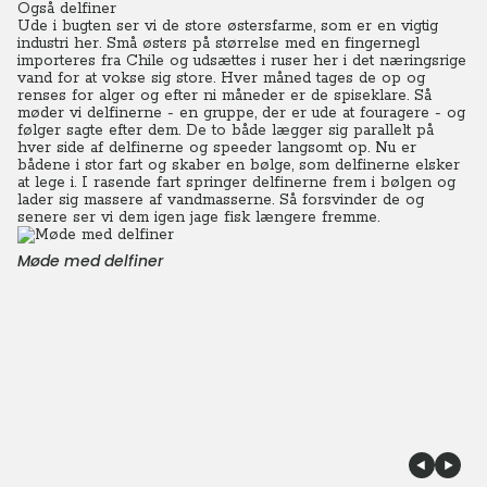
Også delfiner
Ude i bugten ser vi de store østersfarme, som er en vigtig
industri her. Små østers på størrelse med en fingernegl
importeres fra Chile og udsættes i ruser her i det næringsrige
vand for at vokse sig store. Hver måned tages de op og
renses for alger og efter ni måneder er de spiseklare. Så
møder vi delfinerne - en gruppe, der er ude at fouragere - og
følger sagte efter dem. De to både lægger sig parallelt på
hver side af delfinerne og speeder langsomt op. Nu er
bådene i stor fart og skaber en bølge, som delfinerne elsker
at lege i. I rasende fart springer delfinerne frem i bølgen og
lader sig massere af vandmasserne. Så forsvinder de og
senere ser vi dem igen jage fisk længere fremme.
Møde med delfiner