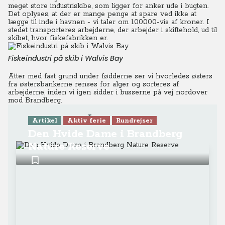
meget store industriskibe, som ligger for anker ude i bugten.
Det oplyses, at der er mange penge at spare ved ikke at
lægge til inde i havnen - vi taler om 100.000-vis af kroner. I
stedet transporteres arbejderne, der arbejder i skiftehold, ud til
skibet, hvor fiskefabrikken er.
Fiskeindustri på skib i Walvis Bay
Atter med fast grund under fødderne ser vi hvorledes østers
fra østersbankerne renses for alger og sorteres af
arbejderne, inden vi igen sidder i busserne på vej nordover
mod Brandberg.
Læs mere
Artikel
Aktiv ferie
Rundrejser
Den Hvide Dame i Brandberg
Nature Reserve