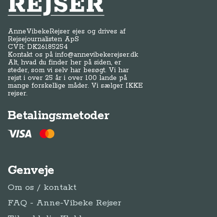
Anne-Vibeke Rejser
AnneVibekeRejser ejes og drives af
Rejsejournalisten ApS
CVR: DK
26185254
Kontakt os på
info@annevibekerejser.dk
Alt, hvad du finder her på siden, er
steder, som vi selv har besøgt. Vi har
rejst i over 25 år i over 100 lande på
mange forskellige måder. Vi sælger IKKE
rejser.
Betalingsmetoder
Genveje
Om os / kontakt
FAQ - Anne-Vibeke Rejser