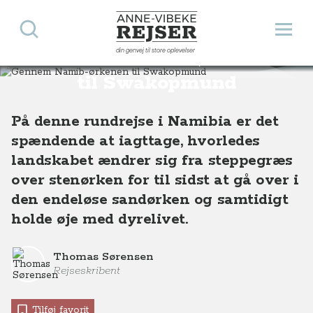
Søg
Åbn 
Anne-Vibeke Rejser
din genvej til store oplevelser
Gennem Namib-ørkenen
Destinationer
Afrika
Namibia
Gennem Namib-ørkenen til Swakopmund
til Swakopmund
På denne rundrejse i Namibia er det
spændende at iagttage, hvorledes
landskabet ændrer sig fra steppegræs
over stenørken for til sidst at gå over i
den endeløse sandørken og samtidigt
holde øje med dyrelivet.
Thomas Sørensen
Rejseskribent
Tilføj favorit