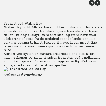
Frokost ved Walvis Bay
Walvis Bay ud til Atlanterhavet dukker pludselig op for enden
af sandørkenen.
En af Namibias rigeste byer skabt af byens
fiskeri (fisk og skaldyr), minedrift (salt) og store havn med
udskibning af gods fra de omkringliggende lande, der ikke
selv har adgang til havet.
Helt ud til havet ligger meget fine
huse i millionklassen, men også inde i centrum ses pæne
huse.
Klimaet ved kysten er markant anderledes end blot få km.
inde i ørkenen, og mens vi spiser frokosten ved vandkanten,
kan vi iagttage vadefuglene og de aggressive tigerfisk, som
springer ud af vandet for at snappe fluer.
Frokost ved Walvis Bay