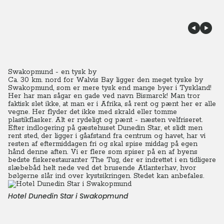
Swakopmund - en tysk by
Ca. 30 km. nord for Walvis Bay ligger den meget tyske by
Swakopmund, som er mere tysk end mange byer i Tyskland!
Her har man sågar en gade ved navn Bismarck!
Man tror
faktisk slet ikke, at man er i Afrika, så rent og pænt her er alle
vegne.
Her flyder det ikke med skrald eller tomme
plastikflasker. Alt er rydeligt og pænt - næsten velfriseret.
Efter indlogering på gæstehuset Dunedin Star, et slidt men
rent sted, der ligger i gåafstand fra centrum og havet, har vi
resten af eftermiddagen fri og skal spise middag på egen
hånd denne aften.
Vi er flere som spiser på en af byens
bedste fiskerestauranter The Tug, der er indrettet i en tidligere
slæbebåd helt nede ved det brusende Atlanterhav, hvor
bølgerne slår ind over kystsikringen.
Stedet kan anbefales.
Hotel Dunedin Star i Swakopmund