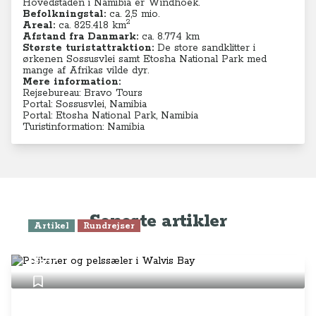
Hovedstaden i Namibia er Windhoek.
Befolkningstal:
ca.
2,5 mio.
2
Areal:
ca. 825.418
km
Afstand fra Danmark:
ca. 8.774 km
Største turistattraktion:
De store sandklitter i
ørkenen Sossusvlei samt Etosha National Park med
mange af Afrikas vilde dyr.
Mere information:
Rejsebureau: Bravo Tours
Portal: Sossusvlei, Namibia
Portal: Etosha National Park, Namibia
Turistinformation: Namibia
Seneste artikler
Artikel
Rundrejser
Pelikaner og pelssæler i Walvis
Bay