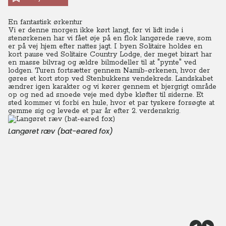
En fantastisk ørkentur
Vi er denne morgen ikke kørt langt, før vi lidt inde i
stenørkenen har vi fået øje på en flok langørede ræve, som
er på vej hjem efter nattes jagt. I byen Solitaire holdes en
kort pause ved Solitaire Country Lodge, der meget bizart har
en masse bilvrag og ældre bilmodeller til at "pynte" ved
lodgen. Turen fortsætter gennem Namib-ørkenen, hvor der
gøres et kort stop ved Stenbukkens vendekreds. Landskabet
ændrer igen karakter og vi kører gennem et bjergrigt område
op og ned ad snoede veje med dybe kløfter til siderne.
Et
sted kommer vi forbi en hule, hvor et par tyskere forsøgte at
gemme sig og levede et par år efter 2. verdenskrig.
Langøret ræv (bat-eared fox)