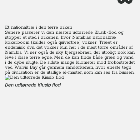
Et nationaltræ i den tørre ørken
Senere passerer vi den næsten udtørrede Kiusib-flod og
stopper et sted i ørkenen, hvor Namibias nationaltræ
kokerboom (kaldes også quivertree) vokser. Træet er
endemisk, dvs. det vokser kun her i de mest tørre områder af
Namibia. Vi ser også de sky bjergzebraer, der utroligt nok kan
leve i disse tørre egne. Men de kan finde både græs og vand
i de dybe slugte. De sidste mange kilometer mod frokoststedet
ved Walvis Bay går gennem sandørkenen, hvor eneste tegn
på civilisation er de utallige el-master, som kan ses fra bussen.
Den udtørrede Kiusib flod