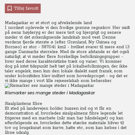
Tilføj favorit
Madagaskar er et stort og afvekslende land
I nordøst oplevede vi den frodige grønne regnskov. Her midt
på øens højderyg er der mere tørt og bjergrigt og senere
møder vi det ørkenlignende landskab mod vest. Denne
verdens fjerde største ø (efter Grønland, Ny Guinea og
Borneo) er stor - 587.041 km2 - hvilket svarer til mere end 13
gange Danmarks størrelse. Med de store afstande er det også
naturligt, at vi møder flere forskellige befolkningsgrupper -
hver med deres karakteristiske træk og vaner. Vi kommer
dog på intet tidspunkt helt tæt på lokalbefolkningen, der ikke
taler engelsk, men kun den lokale dialekt samt fransk, som
under kolonitiden blev indført som hovedsproget - og det er
vi ikke mange i vort lille rejseselskab som behersker.
Rismarker ses mange steder i Madagaskar
Sisalplantens fibre
Et sted på landevejen holder bussen ind og vi får en
demonstration af, hvorledes sisalpalmens fibre legende let
frigøres med en machete (når man har håndelaget) og kan
efterfølgende se, hvorledes dette stærke materiale bliver til
tov og brugskunst som kurve, hatte etc., som kan købes i det
åbne udsalg.