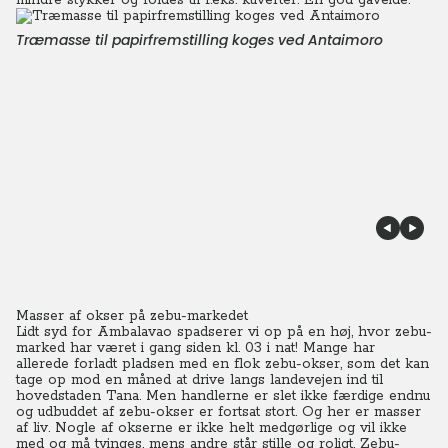
mindre stykker og foldes til f.eks. kuverter. En god gaveidé.
Træmasse til papirfremstilling koges ved Antaimoro
Masser af okser på zebu-markedet
Lidt syd for Ambalavao spadserer vi op på en høj, hvor zebu-
marked har været i gang siden kl. 03 i nat! Mange har
allerede forladt pladsen med en flok zebu-okser, som det kan
tage op mod en måned at drive langs landevejen ind til
hovedstaden Tana. Men handlerne er slet ikke færdige endnu
og udbuddet af zebu-okser er fortsat stort. Og her er masser
af liv. Nogle af okserne er ikke helt medgørlige og vil ikke
med og må tvinges, mens andre står stille og roligt. Zebu-