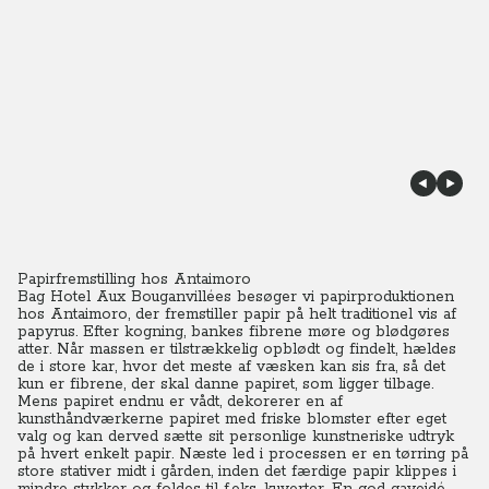
Papirfremstilling hos Antaimoro
Bag Hotel Aux Bouganvillées besøger vi papirproduktionen
hos Antaimoro, der fremstiller papir på helt traditionel vis af
papyrus. Efter kogning, bankes fibrene møre og blødgøres
atter. Når massen er tilstrækkelig opblødt og findelt, hældes
de i store kar, hvor det meste af væsken kan sis fra, så det
kun er fibrene, der skal danne papiret, som ligger tilbage.
Mens papiret endnu er vådt, dekorerer en af
kunsthåndværkerne papiret med friske blomster efter eget
valg og kan derved sætte sit personlige kunstneriske udtryk
på hvert enkelt papir. Næste led i processen er en tørring på
store stativer midt i gården, inden det færdige papir klippes i