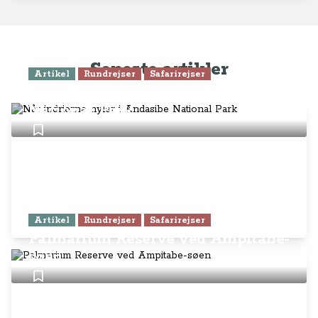
Seneste artikler
Artikel
Rundrejser
Safarirejser
Når indrierne hyler i Andasibe
National Park
Artikel
Rundrejser
Safarirejser
Palmarium Reserve ved Ampitabe-
søen