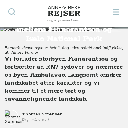
Søg
Åbn 
Anne-Vibeke Rejser
Route Nationale 7
din genvej til store oplevelser
Destinationer
Afrika
Madagaskar
Route Nationale 7 mellem Fianarantsoa og Isalo National Park
mellem Fianarantsoa og
Isalo National Park
Bemærk: denne rejse er betalt, dog uden redaktionel indflydelse,
af: Viktors Farmor
Vi forlader storbyen Fianarantsoa og
fortsætter ad RN7 sydover og nærmere
os byen Ambalavao. Langsomt ændrer
landskabet atter karakter og vi
kommer til et mere tørt og
savannelignende landskab.
Thomas Sørensen
Rejseskribent