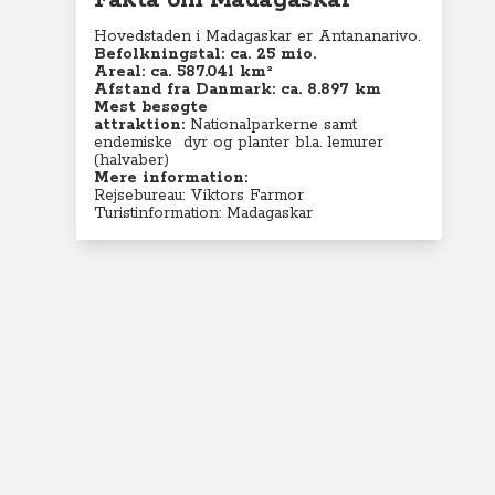
Fakta om Madagaskar
Hovedstaden i Madagaskar er Antananarivo.
Befolkningstal:
ca. 25 mio.
Areal: ca.
587.041 km²
Afstand fra Danmark: ca. 8.897 km
Mest besøgte
attraktion:
Nationalparkerne samt
endemiske dyr og planter bl.a. lemurer
(halvaber)
Mere information:
Rejsebureau: Viktors Farmor
Turistinformation: Madagaskar