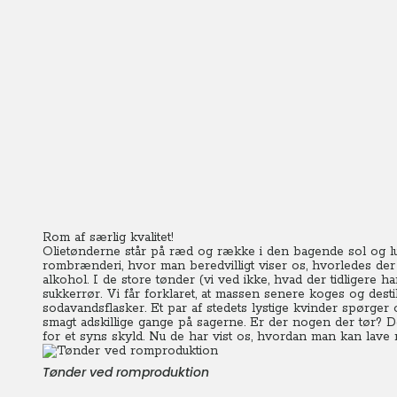
Rom af særlig kvalitet!
Olietønderne står på ræd og række i den bagende sol og luf
rombrænderi, hvor man beredvilligt viser os, hvorledes de
alkohol. I de store tønder (vi ved ikke, hvad der tidligere
sukkerrør. Vi får forklaret, at massen senere koges og dest
sodavandsflasker. Et par af stedets lystige kvinder spørger
smagt adskillige gange på sagerne. Er der nogen der tør? D
for et syns skyld. Nu de har vist os, hvordan man kan lave
Tønder ved romproduktion