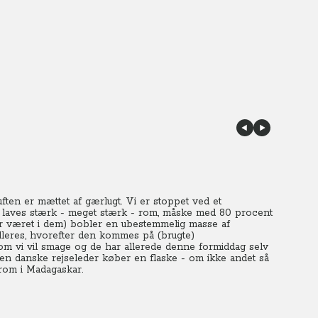
ten er mættet af gærlugt. Vi er stoppet ved et
r laves stærk - meget stærk - rom, måske med 80 procent
 har været i dem) bobler en ubestemmelig masse af
illeres, hvorefter den kommes på (brugte)
 om vi vil smage og de har allerede denne formiddag selv
en danske rejseleder køber en flaske - om ikke andet så
 rom i Madagaskar.