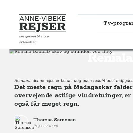
Tv-progr
Anne-Vibeke Rejser
din genvej til store
oplevelser
Destinationer
Afrika
Madagaskar
Reniala baobab
Reniala
Bemærk: denne rejse er betalt, dog uden redaktionel indflydel
Det meste regn på Madagaskar falder
overvejende østlige vindretninger, er
også får meget regn.
Thomas Sørensen
Rejseskribent