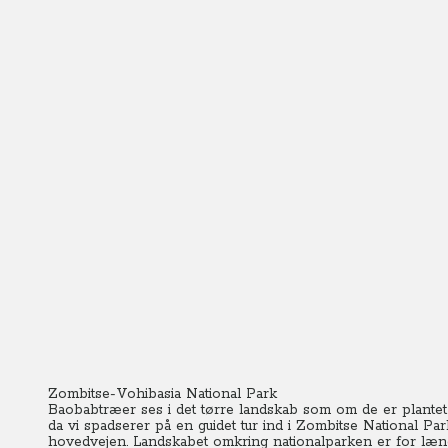
Zombitse-Vohibasia National Park
Baobabtræer ses i det tørre landskab som om de er plantet p
da vi spadserer på en guidet tur ind i Zombitse National Park,
hovedvejen. Landskabet omkring nationalparken er for læng