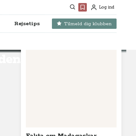
Søg
Favoritter
Log ind
Profil
Rejsetips
Tilmeld dig klubben
nden ved