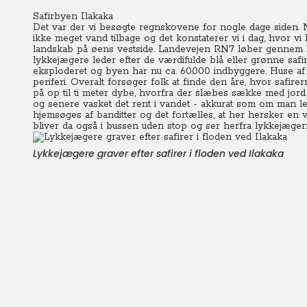
Safirbyen Ilakaka
Det var der vi besøgte regnskovene for nogle dage siden. 
ikke meget vand tilbage og det konstaterer vi i dag, hvor v
landskab på øens vestside. Landevejen RN7 løber gennem 
lykkejægere leder efter de værdifulde blå eller grønne safir
eksploderet og byen har nu ca. 60.000 indbyggere. Huse af 
periferi. Overalt forsøger folk at finde den åre, hvor safire
på op til ti meter dybe, hvorfra der slæbes sække med jord o
og senere vasket det rent i vandet - akkurat som om man ledt
hjemsøges af banditter og det fortælles, at her hersker en v
bliver da også i bussen uden stop og ser herfra lykkejæger
Lykkejægere graver efter safirer i floden ved Ilakaka