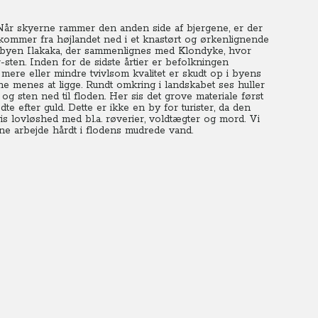
Når skyerne rammer den anden side af bjergene, er der
i kommer fra højlandet ned i et knastørt og ørkenlignende
byen Ilakaka, der sammenlignes med Klondyke, hvor
-sten. Inden for de sidste årtier er befolkningen
mere eller mindre tvivlsom kvalitet er skudt op i byens
rne menes at ligge. Rundt omkring i landskabet ses huller
g sten ned til floden. Her sis det grove materiale først
e efter guld. Dette er ikke en by for turister, da den
is lovløshed med bl.a. røverier, voldtægter og mord. Vi
ne arbejde hårdt i flodens mudrede vand.