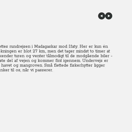
ættes rundrejsen i Madagaskar mod Ifaty. Her er kun én
kningen er blot 27 km., men det tager mindst to timer at
kender turen og venter tålmodigt til de modgående biler -
faste del af vejen og kommer fint igennem. Undervejs er
te havet og mangroven. Små flettede fiskerhytter ligger
ker til os, når vi passerer.