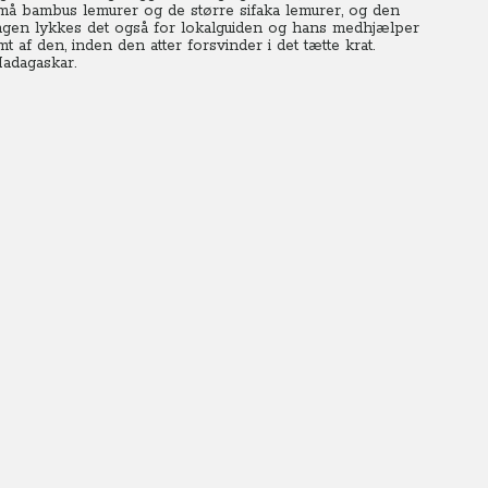
små bambus lemurer og de større sifaka lemurer, og den
ingen lykkes det også for lokalguiden og hans medhjælper
mt af den, inden den atter forsvinder i det tætte krat.
Madagaskar.