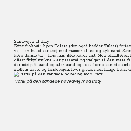
Sandvejen til Ifaty
Efter frokost i byen Toliara (der også hedder Tulear) forts
vej - en hullet sandvej med masser af løs og dyb sand. Stræ
køre denne tur - hvis man ikke kører fast. Men chaufføren 
oftest firhjulstrukne - er passeret og vælger så den mere 
der udsigt til sand og atter sand og i det fjerne kan vi skim
mellem havet og landevejen, hvor glade, men fattige børn vin
Trafik på den sandede hovedvej mod Ifaty