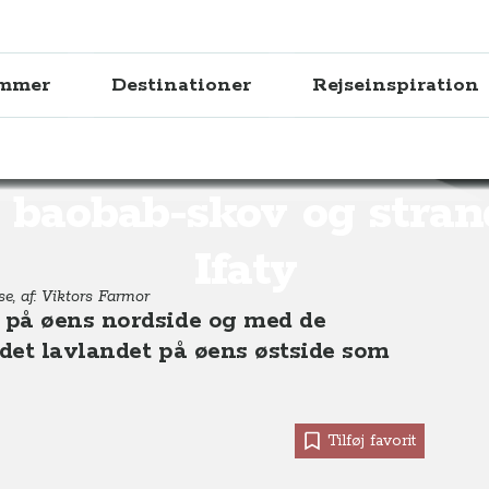
ammer
Destinationer
Rejseinspiration
-skov og stranden ved Ifaty
 baobab-skov og stra
Ifaty
se, af: Viktors Farmor
 på øens nordside og med de
 det lavlandet på øens østside som
Tilføj favorit