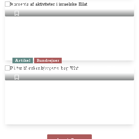
Eilat
Artikel
Rundrejser
På tur til ørkenbjergene bag Eilat