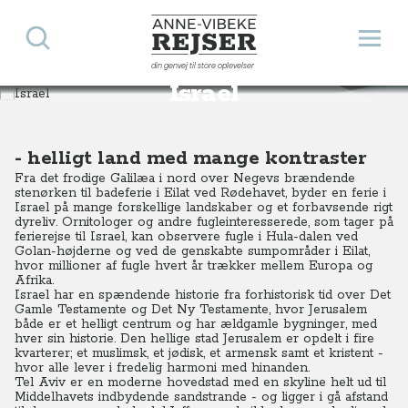
Søg
Åbn 
Anne-Vibeke Rejser
din genvej til store oplevelser
Destinationer
Asien
Israel
Israel
- helligt land med mange kontraster
Fra det frodige Galilæa i nord over Negevs brændende
stenørken til badeferie i Eilat ved Rødehavet, byder en ferie i
Israel på mange forskellige landskaber og et forbavsende rigt
dyreliv. Ornitologer og andre fugleinteresserede, som tager på
ferierejse til Israel, kan observere fugle i Hula-dalen ved
Golan-højderne og ved de genskabte sumpområder i Eilat,
hvor millioner af fugle hvert år trækker mellem Europa og
Afrika.
Israel har en spændende historie fra forhistorisk tid over Det
Gamle Testamente og Det Ny Testamente, hvor Jerusalem
både er et helligt centrum og har ældgamle bygninger, med
hver sin historie. Den hellige stad Jerusalem er opdelt i fire
kvarterer; et muslimsk, et jødisk, et armensk samt et kristent -
hvor alle lever i fredelig harmoni med hinanden.
Tel Aviv er en moderne hovedstad med en skyline helt ud til
Middelhavets indbydende sandstrande - og ligger i gå afstand