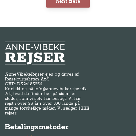
hent flere
Anne-Vibeke Rejser
AnneVibekeRejser ejes og drives af
Rejsejournalisten ApS
CVR: DK
26185254
Kontakt os på
info@annevibekerejser.dk
Alt, hvad du finder her på siden, er
steder, som vi selv har besøgt. Vi har
rejst i over 25 år i over 100 lande på
mange forskellige måder. Vi sælger IKKE
rejser.
Betalingsmetoder