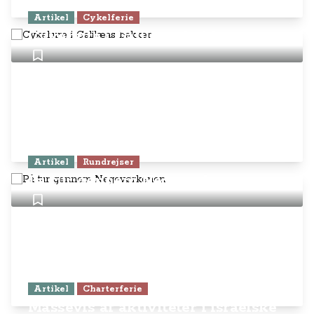
Artikel
Cykelferie
Cykelture i Galilæas bakker
Artikel
Rundrejser
På tur gennem Negevørkenen
Artikel
Charterferie
Massevis af aktiviteter i israelske