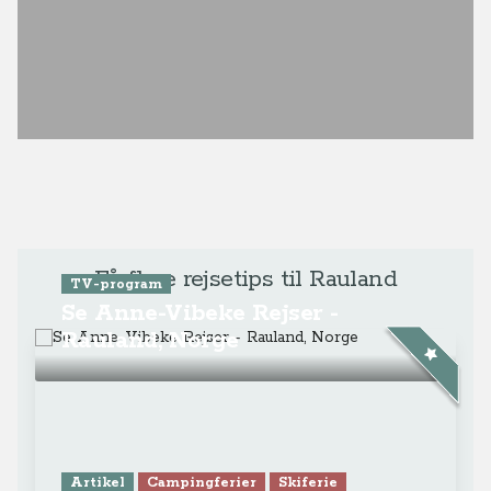
Få flere rejsetips til Rauland
TV-program
Se Anne-Vibeke Rejser -
Rauland, Norge
Artikel
Campingferier
Skiferie
Skøn vinterferie og
vintercamping i Rauland i
Telemarken
Video
Campingferier
Skiferie