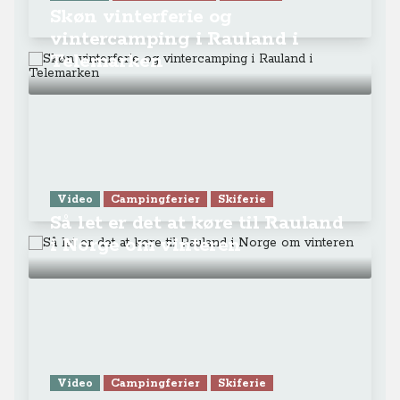
Så let er det at køre til Rauland
i Norge om vinteren
Video
Campingferier
Skiferie
Vinterferie i Norge - Rauland
Skisenter - skiløb for alle aldre