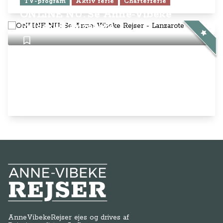
Anne-Vibeke Rejser
AnneVibekeRejser ejes og drives af
Rejsejournalisten ApS
CVR: DK
26185254
Kontakt os på
info@annevibekerejser.dk
Alt, hvad du finder her på siden, er
steder, som vi selv har besøgt. Vi har
rejst i over 25 år i over 100 lande på
mange forskellige måder. Vi sælger IKKE
rejser.
Betalingsmetoder