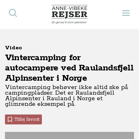
Søg
Åbn 
Anne-Vibeke Rejser
din genvej til store oplevelser
Video
Vintercamping for
autocampere ved Raulandsfjell
Alpinsenter i Norge
Vintercamping behøver ikke altid ske på
campingpladser. Det er Raulandsfjell
Alpinsenter i Rauland i Norge et
glimrende eksempel på.
Tilføj favorit