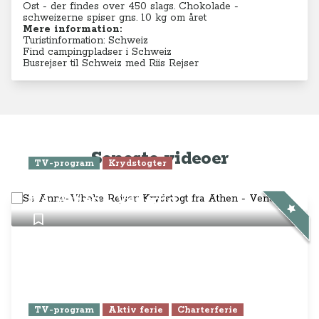
Ost - der findes over 450 slags. Chokolade -
schweizerne spiser gns. 10 kg om året
Mere information:
Turistinformation: Schweiz
Find campingpladser i Schweiz
Busrejser til Schweiz med Riis Rejser
Seneste videoer
TV-program
Krydstogter
Se Anne-Vibeke Rejser: Krydstogt
fra Athen - Venedig
TV-program
Aktiv ferie
Charterferie