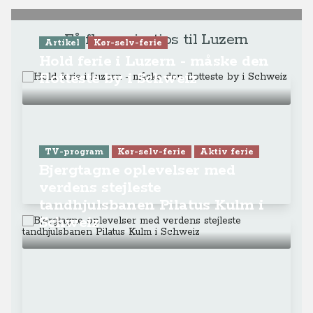
Få flere rejsetips til Luzern
Artikel
Kør-selv-ferie
Hold ferie i Luzern - måske den
flotteste by i Schweiz
TV-program
Kør-selv-ferie
Aktiv ferie
Bjergtagne oplevelser med
verdens stejleste
tandhjulsbanen Pilatus Kulm i
Schweiz