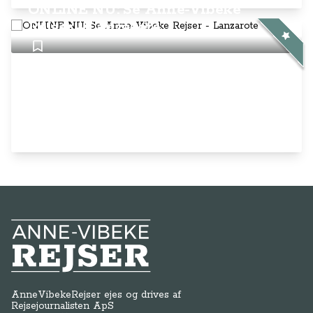
ONLINE NU: Se Anne-Vibeke
Rejser - Lanzarote
Anne-Vibeke Rejser
AnneVibekeRejser ejes og drives af
Rejsejournalisten ApS