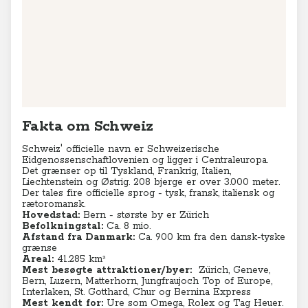
Leaflet
|
© MapTiler
© OpenStreetMap contributors
Fakta om Schweiz
Schweiz' officielle navn er
Schweizerische
Eidgenossenschaft
lovenien og ligger i Centraleuropa.
Det grænser op til Tyskland, Frankrig, Italien,
Liechtenstein
og Østrig. 208 bjerge er over 3.000 meter.
Der tales fire officielle sprog - tysk, fransk, italiensk og
r
ætoromansk.
Hovedstad:
Bern - største by er Zürich
Befolkningstal:
Ca. 8 mio.
Afstand fra Danmark:
Ca. 900 km fra den dansk-tyske
grænse
Areal:
41.285 km²
Mest besøgte attraktioner/byer:
Zürich, Geneve,
Bern, Luzern, Matterhorn, Jungfraujoch Top of Europe,
Interlaken, St. Gotthard, Chur og Bernina Express
Mest kendt for:
Ure som Omega, Rolex og Tag Heuer.