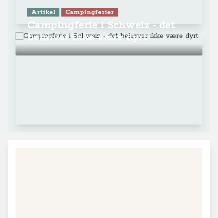
Artikel
Campingferier
Campingferie i Schweiz - det
behøver ikke være dyrt
+
−