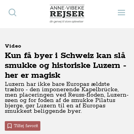
Søg
Åbn 
Anne-Vibeke Rejser
din genvej til store oplevelser
Video
Kun få byer i Schweiz kan slå
smukke og historiske Luzern -
her er magisk
Luzern har ikke bare Europas ældste
træbro - den imponerende Kapelbrücke,
men placeringen ved Reuss-floden, Luzern-
søen og for foden af de smukke Pilatus
bjerge, gør Luzern til en af Europas
smukkest beliggende byer.
Tilføj favorit