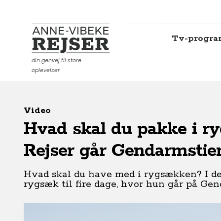
Tv-progr
Anne-Vibeke Rejser
din genvej til store
oplevelser
Video
Hvad skal du pakke i 
Rejser går Gendarmstie
Hvad skal du have med i rygsækken? I de
rygsæk til fire dage, hvor hun går på Ge