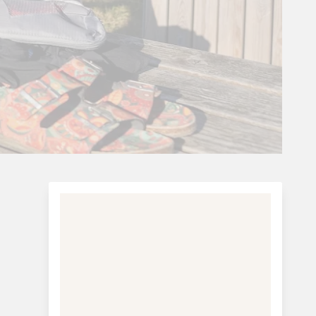
dansk-tyske grænse til Skovby på Als. Der
er skilte hele vejen, og du kan gå turen på
tre-fire dage, men også bare tage dele af
den. Alle kan gå ruten, fordi den er meget
lidt kuperet og for det meste går langs
vandet. Kombiner gerne turen med
historiske oplevelser i området.
Mest besøgte attraktion:
Dybbøl Mølle,
Gråsten Slot, Sønderborg og Sønderborg
Slot.
Officielt er der fem etaper:
Bjerg-etapen: Padborg til Sønderhav (14,9
km)
Tegl-etapen: Sønderhav til Brunsnæs (20,3
km)
Krage-etapen: Brunsnæs til Gammelmark (19
km)
Strand-etapen: Gammelmark til Høruphav
(19,2 km)
Mølle-etape: Høruphav til Skovby (10 km)
Planlæg hele din ruten ift. afstande,
overnatningssteder, spisesteder,
seværdigheder mm på
Gendarmstiens
virkelig gode hjemmeside
Frie Fodspors Rute
Padborg til Kollund (10 km)
Kollund til Iller Strand (24 km)
Iller Strand til Sønderborg (31 km)