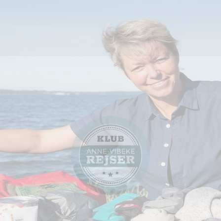
TV-program
Aktiv ferie
Vandreferie
Gendarmstien
Se Anne-Vibeke Rejser -
Gendarmstien, Flensborg
Fjord