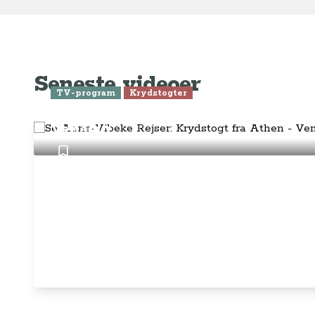
Kontakt os på
info@annevibekerejser.dk
Alt, hvad du finder her på siden, er
Hand
steder, som vi selv har besøgt. Vi har
rejst i over 25 år i over 100 lande på
Abo
mange forskellige måder. Vi sælger IKKE
rejser.
Priv
Juri
Betalingsmetoder
Føl
Fac