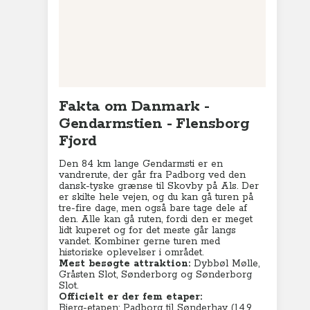
Sønderborg til Skovby (19 km)
Mere information:
Campingpladser i Sønderjylland med DCU
Som medlem af DCU får du rabat flere
steder.
Turistinformation: Sønderlylland
Turistinformation: Danmark
Charterferie
ne-Vibeke Rejser - Lanzarote