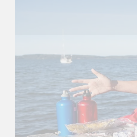
Artikel
Vandreferie
Få flere rejsetips til vandreferie på 
Gå, oplev og få fornyet
energi på Gendarmstien
langs Flensborg Fjord