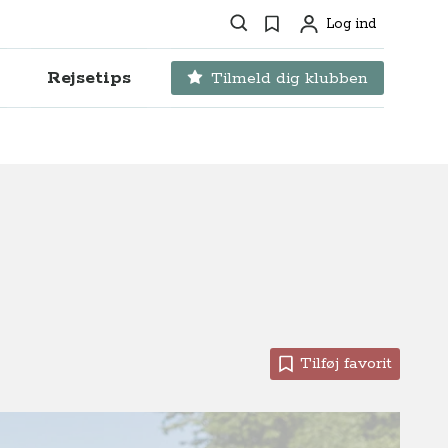
Søg
Favoritter
Log ind
Profil
Rejsetips
Tilmeld dig klubben
Tilføj favorit