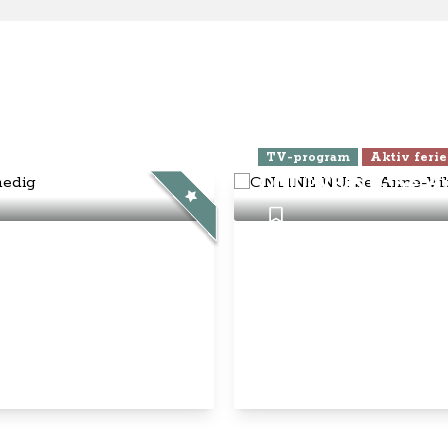
elsbetingelser
nnementsbetingelser
atlivspolitik / cookies
disk Info
g Anne-Vibeke:
ebook
Instagram
YouTube
© Anne-Vibeke Rejser
2026