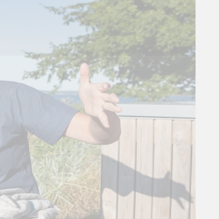
+
−
Leaflet
|
© MapTiler
© OpenStreetMap contributors
Fakta om Danmark -
Gendarmstien - Flensborg
Fjord
Den 84 km lange Gendarmsti er en
vandrerute, der går fra Padborg ved den