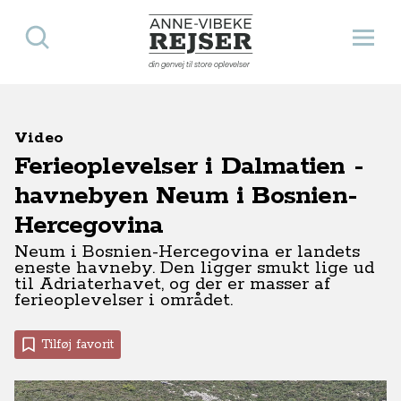
Søg
Åbn 
Anne-Vibeke Rejser
din genvej til store oplevelser
Video
Ferieoplevelser i Dalmatien -
havnebyen Neum i Bosnien-
Hercegovina
Neum i Bosnien-Hercegovina er landets
eneste havneby. Den ligger smukt lige ud
til Adriaterhavet, og der er masser af
ferieoplevelser i området.
Tilføj favorit