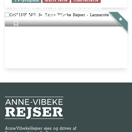
TV-program
Aktiv ferie
Charterferie
ONLINE NU: Se Anne-Vibeke
Rejser - Lanzarote
Anne-Vibeke Rejser
AnneVibekeRejser ejes og drives af