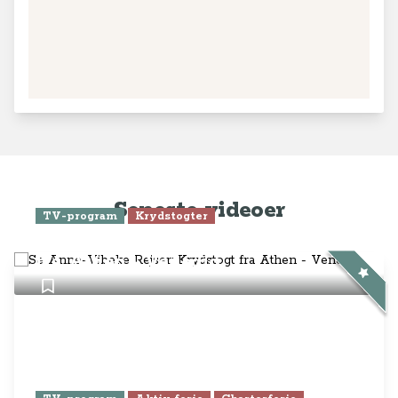
Seneste videoer
TV-program
Krydstogter
Se Anne-Vibeke Rejser: Krydstogt
fra Athen - Venedig