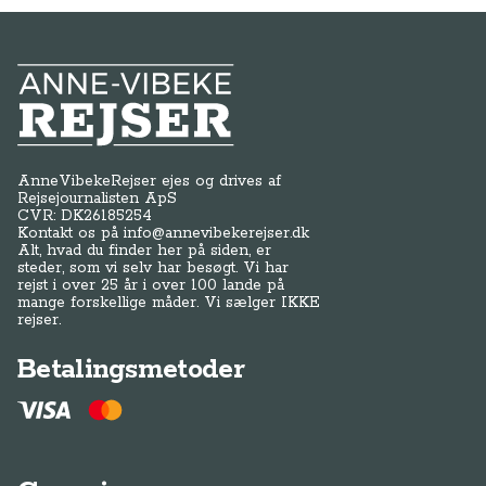
Anne-Vibeke Rejser
AnneVibekeRejser ejes og drives af
Rejsejournalisten ApS
CVR: DK
26185254
Kontakt os på
info@annevibekerejser.dk
Alt, hvad du finder her på siden, er
steder, som vi selv har besøgt. Vi har
rejst i over 25 år i over 100 lande på
mange forskellige måder. Vi sælger IKKE
rejser.
Betalingsmetoder