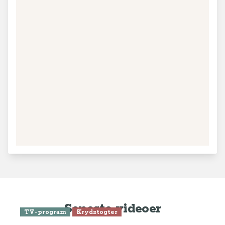
+
−
Leaflet
|
© MapTiler
© OpenStreetMap contributors
Seneste videoer
TV-program
Krydstogter