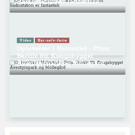
Radiostation er fantastisk
Video
Kør-selv-ferie
Oplevelser i Halmstad - Prins
Bertils Sti, Kungsbygget
Äventyrspark og Möllegård