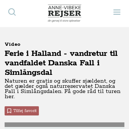
Søg
Åbn 
Anne-Vibeke Rejser
din genvej til store oplevelser
Video
Ferie i Halland - vandretur til
vandfaldet Danska Fall i
Simlångsdal
Naturen er gratis og skuffer sjældent, og
det gælder også naturreservatet Danska
Fall i Simlångsdalen. Få gode råd til turen
her.
Tilføj favorit