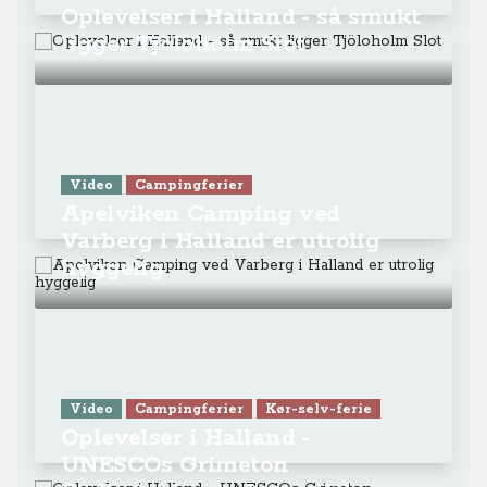
Oplevelser i Halland - så smukt
ligger Tjöloholm Slot
Video
Campingferier
Apelviken Camping ved
Varberg i Halland er utrolig
hyggelig
Video
Campingferier
Kør-selv-ferie
Oplevelser i Halland -
UNESCOs Grimeton