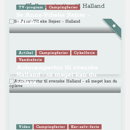
Få flere rejsetips til Halland
TV-program
Campingferier
Se Anne-Vibeke Rejser -
Halland
Artikel
Campingferier
Cykelferie
Vandreferie
Autocampertur til svenske
Halland - så meget kan du
opleve
Video
Campingferier
Kør-selv-ferie