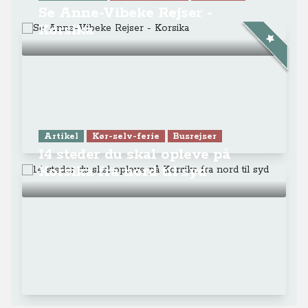
Se Anne-Vibeke Rejser -
Korsika
Artikel
Kør-selv-ferie
Busrejser
14 steder du skal opleve på
Korsika fra nord til syd