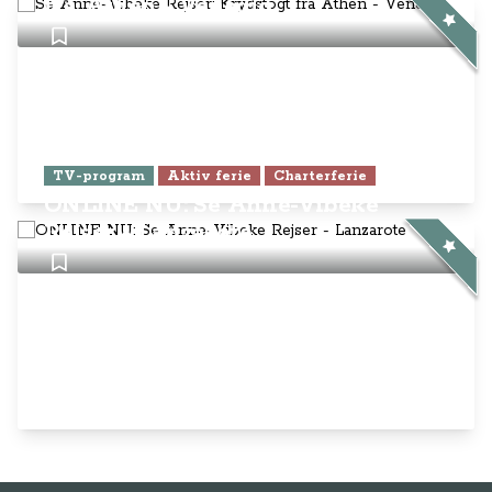
fra Athen - Venedig
TV-program
Aktiv ferie
Charterferie
ONLINE NU: Se Anne-Vibeke
Rejser - Lanzarote