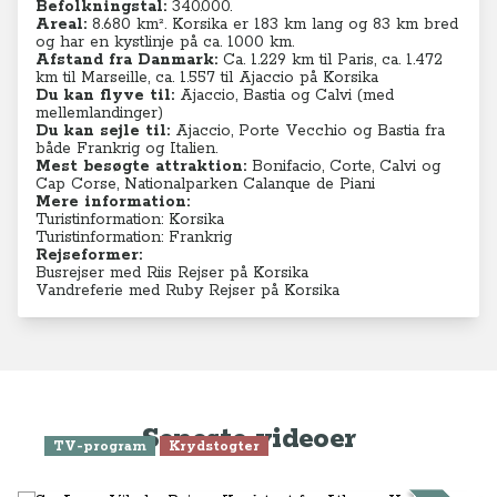
Befolkningstal:
340.000.
Areal:
8.680
km²
. Korsika er 183 km lang og 83 km bred
og har en kystlinje på ca. 1000 km.
Afstand fra Danmark:
Ca. 1.229 km til Paris, ca. 1.472
km til Marseille, ca. 1.557 til Ajaccio på Korsika
Du kan flyve til:
Ajaccio, Bastia og Calvi (med
mellemlandinger)
Du kan sejle til:
Ajaccio, Porte Vecchio og Bastia fra
både Frankrig og Italien.
Mest besøgte attraktion:
Bonifacio, Corte, Calvi og
Cap Corse, Nationalparken Calanque de Piani
Mere information:
Turistinformation: Korsika
Turistinformation: Frankrig
Rejseformer:
Busrejser med Riis Rejser på Korsika
Vandreferie med Ruby Rejser på Korsika
Seneste videoer
TV-program
Krydstogter
Se Anne-Vibeke Rejser: Krydstogt