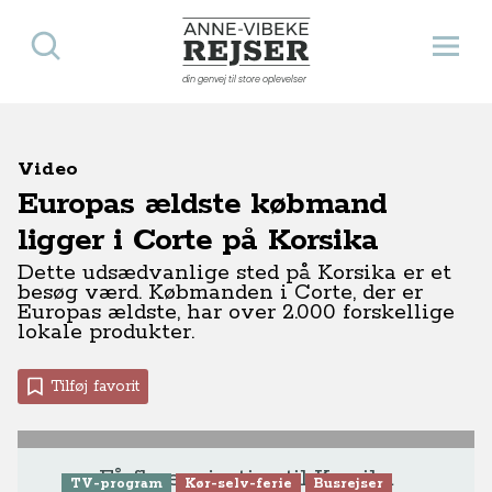
Søg
Åbn 
Anne-Vibeke Rejser
din genvej til store oplevelser
Video
Europas ældste købmand
ligger i Corte på Korsika
Dette udsædvanlige sted på Korsika er et
besøg værd. Købmanden i Corte, der er
Europas ældste, har over 2.000 forskellige
lokale produkter.
Tilføj favorit
Få flere rejsetips til Korsika
TV-program
Kør-selv-ferie
Busrejser