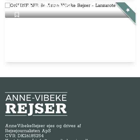
Rejser - Lanzarote
Anne-Vibeke Rejser
AnneVibekeRejser ejes og drives af
Rejsejournalisten ApS
CVR: DK
26185254