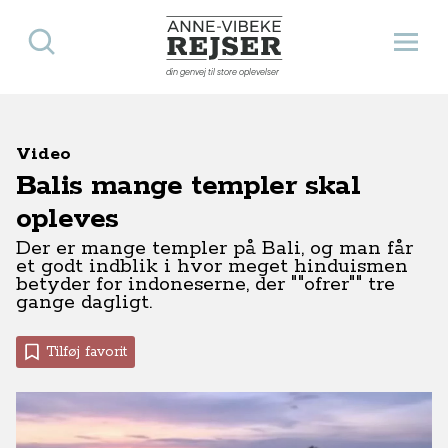
Søg
Åbn 
Anne-Vibeke Rejser
din genvej til store oplevelser
Video
Balis mange templer skal
opleves
Der er mange templer på Bali, og man får
et godt indblik i hvor meget hinduismen
betyder for indoneserne, der ""ofrer"" tre
gange dagligt.
Tilføj favorit