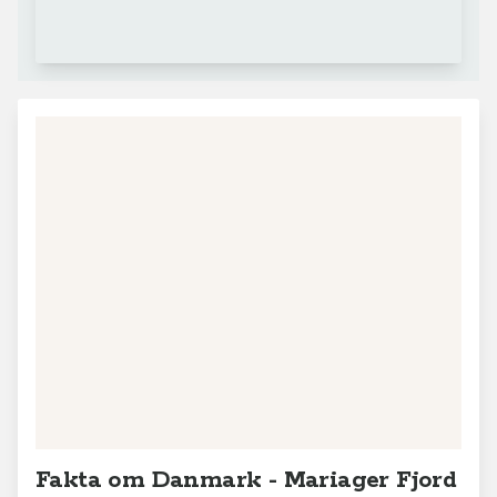
+
−
Leaflet
|
© MapTiler
© OpenStreetMap contributors
Fakta om Danmark - Mariager Fjord