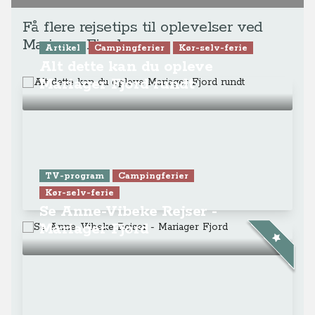
Få flere rejsetips til oplevelser ved
Mariager Fjord
Artikel
Campingferier
Kør-selv-ferie
Alt dette kan du opleve
Mariager Fjord rundt
TV-program
Campingferier
Kør-selv-ferie
Se Anne-Vibeke Rejser -
Mariager Fjord