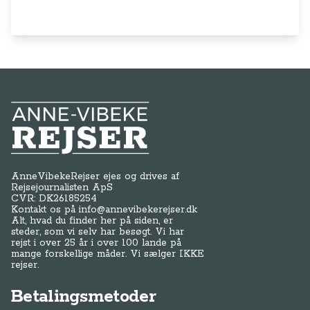
Anne-Vibeke Rejser
AnneVibekeRejser ejes og drives af
Rejsejournalisten ApS
CVR: DK
26185254
Kontakt os på
info@annevibekerejser.dk
Alt, hvad du finder her på siden, er
steder, som vi selv har besøgt. Vi har
rejst i over 25 år i over 100 lande på
mange forskellige måder. Vi sælger IKKE
rejser.
Betalingsmetoder