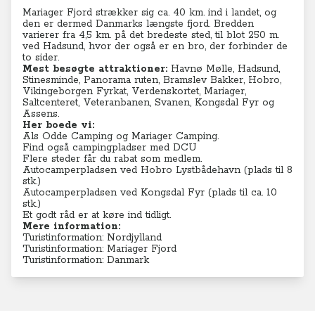
Mariager Fjord strækker sig ca. 40 km. ind i landet, og
den er dermed Danmarks længste fjord. Bredden
varierer fra 4,5 km. på det bredeste sted, til blot 250 m.
ved Hadsund, hvor der også er en bro, der forbinder de
to sider.
Mest besøgte attraktioner:
Havnø Mølle, Hadsund,
Stinesminde, Panorama ruten, Bramslev Bakker, Hobro,
Vikingeborgen Fyrkat, Verdenskortet, Mariager,
Saltcenteret, Veteranbanen, Svanen, Kongsdal Fyr og
Assens.
Her boede vi:
Als Odde Camping
og
Mariager Camping
.
Find også campingpladser med DCU
Flere steder får du rabat som medlem.
Autocamperpladsen ved Hobro Lystbådehavn (plads til 8
stk.)
Autocamperpladsen ved Kongsdal Fyr (plads til ca. 10
stk.)
Et godt råd er at køre ind tidligt.
Mere information:
Turistinformation: Nordjylland
Turistinformation: Mariager Fjord
Turistinformation: Danmark