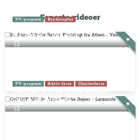
Seneste videoer
TV-program
Krydstogter
Se Anne-Vibeke Rejser: Krydstogt
fra Athen - Venedig
TV-program
Aktiv ferie
Charterferie
ONLINE NU: Se Anne-Vibeke
Rejser - Lanzarote