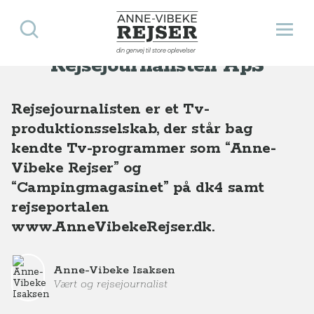
Søg
Åbn 
Anne-Vibeke Rejser
Presse
Rejsejournalisten ApS
din genvej til store oplevelser
Rejsejournalisten ApS
Rejsejournalisten er et Tv-
produktionsselskab, der står bag
kendte Tv-programmer som “Anne-
Vibeke Rejser” og
“Campingmagasinet” på dk4 samt
rejseportalen
www.AnneVibekeRejser.dk.
Anne-Vibeke Isaksen
Vært og rejsejournalist