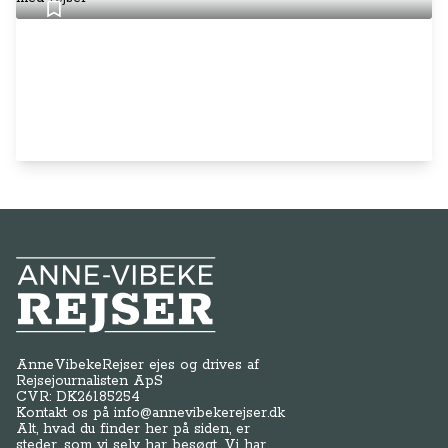
Anne-Vibeke Rejser
AnneVibekeRejser ejes og drives af
Rejsejournalisten ApS
CVR: DK
26185254
Kontakt os på
info@annevibekerejser.dk
Alt, hvad du finder her på siden, er
steder, som vi selv har besøgt. Vi har