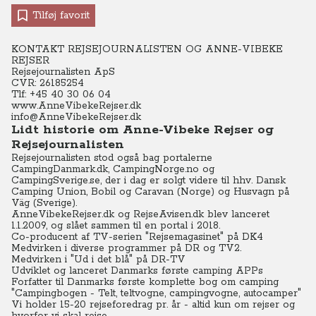
Tilføj favorit
KONTAKT REJSEJOURNALISTEN OG ANNE-VIBEKE
REJSER
Rejsejournalisten ApS
CVR: 26185254
Tlf: +45 40 30 06 04
www.AnneVibekeRejser.dk
info@AnneVibekeRejser.dk
Lidt historie om Anne-Vibeke Rejser og
Rejsejournalisten
Rejsejournalisten stod også bag portalerne
CampingDanmark.dk, CampingNorge.no og
CampingSverige.se, der i dag er solgt videre til hhv. Dansk
Camping Union, Bobil og Caravan (Norge) og Husvagn på
Väg (Sverige).
AnneVibekeRejser.dk og RejseAvisen.dk blev lanceret
1.1.2009, og slået sammen til en portal i 2018.
Co-producent af TV-serien "Rejsemagasinet" på DK4
Medvirken i diverse programmer på DR og TV2.
Medvirken i "Ud i det blå" på DR-TV
Udviklet og lanceret Danmarks første camping APPs
Forfatter til Danmarks første komplette bog om camping
"Campingbogen - Telt, teltvogne, campingvogne, autocamper"
Vi holder 15-20 rejseforedrag pr. år - altid kun om rejser og