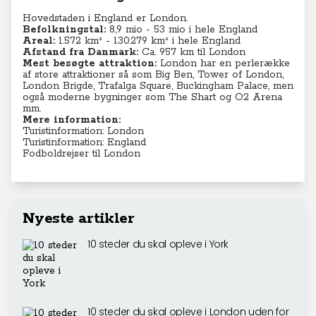
Hovedstaden i England er London.
Befolkningstal:
8,9 mio - 53 mio i hele England
Areal:
1.572 km² - 130.279
km² i hele England
Afstand fra Danmark:
Ca. 957 km til London
Mest besøgte attraktion:
London har en perlerække
af store attraktioner så som Big Ben, Tower of London,
London Brigde, Trafalga Square, Buckingham Palace, men
også moderne bygninger som The Shart og O2 Arena
mm.
Mere information:
Turistinformation: London
Turistinformation: England
Fodboldrejser til London
Nyeste artikler
10 steder du skal opleve i York
10 steder du skal opleve i London uden for