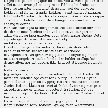
Da jeg har pakket bagagen ud, er det ved at være på tide at få
stillet sulten oven på en lang rejse. På hotellet findes der
flere restauranter, heriblandt Brasserie Joël der serverer
lækker mad fra det franske køkken - samt sushirestauranten
Ichi Sushi & Sashimi Bar. Man kan også i løbet af dagen nippe
til buffeten i hotellets executive lounge, hvis man har tilkøbt
adgang til denne.
Her kan man også få morgenmad, the, kaffe, drinks osv. men
det der er mest fascinerende ved executive loungen, er
arkitekturen og igen udsigten over Westminster Bridge.
Det i
sig selv gør det værd at investere i adgang til loungen - om
end ikke andet så for en enkelt dag.
Hotellets mange restauranter og barer gør stedet ideelt til
både et business besøg eller til f.eks. at afholde
bryllupsfesten. Det giver liv og glæde i lobbyen og mødet
med den engelsk/skotske familie, der holder bryllupsfest
denne aften, gør det absolut ikke kedeligt at besøge hotellets
bar.
Natten er smuk
Jeg vælger dog i aften at spise uden for hotellet. Under 100
meter fra hotellet, lige over for County Hall der er byens
gamle rådhus, ligger en hyggelig Italiensk restaurant Locale
Cucina Italiana. Maden er lavet af friske råvarer og mange af
ingredienserne er direkte importeret fra Italien. Det gør
maden til noget af det bedste Italienske du kan få uden for det
bestøvlede land.
På vej tilbage til hotellet vælger jeg at gå en lille aftentur
langs Themsen forbi London Eye og over Westminster