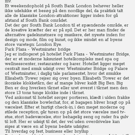
mv.
Et weekendophold på South Bank London behøver heller
ikke udelukke et besøg på den nordlige del, da praktisk talt
alle de klassiske London-attraktioner ligger inden for gå
afstand af South Bank området.
Det der gør South Bank London til et spændende område, er
de kreative kræfter der er på spil. Det er her man finder de
alternative gadekunstnere og musikere, det nyeste inden for
design og mode, film og kunst, og ikke mindst en af byens
store varetegn: London Eye.
Park Plaza - Westminster bridge
Jeg er indlogeret på hotellet Park Plaza - Westminster Bridge,
der er et moderne luksuriøst hotelkompleks med spa og
wellnesscenter, restauranter og barer. Hotellet ligger meget
centralt med smuk udsigt over Westminster Bridge og Palace
of Westminster, i daglig tale parlamentet, hvor det smukke
Elisabeth Tower rejser sig over byen. Elisabeth Tower er det
ikoniske klokketårn, der af mange bliver kaldt Big Ben. Big
Ben er dog hverken tårnet eller uret øverst i tårnet men den
store 13 tons tunge klokke inde i tårnet.
Ved ankomst til hotellet sørger portieren, klædt i ulden frakke
og den klassiske bowlerhat, for, at bagagen bliver bragt op på
værelset.
Efter et hurtigt check-in, i den meget moderne og
stilede reception, går turen op på det store værelse med tv-
stue, stort badeværelse, stor behagelig seng og ruder fra gulv
til loft. Her er udsigt til det, der vel uden overdrivelse kan
siges at være en af byens bedste udsigter.
Til hverdag og fest, business eller bryllup