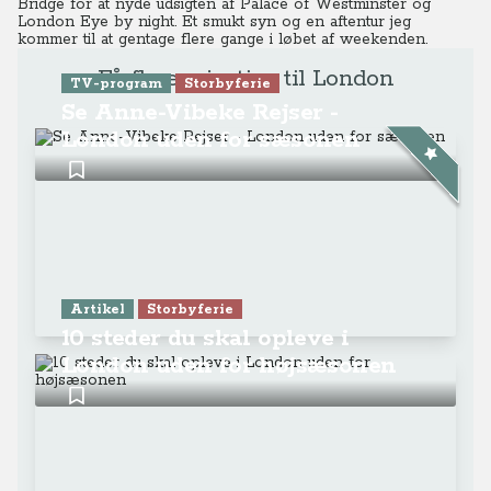
Bridge for at nyde udsigten af Palace of Westminster og
London Eye by night. Et smukt syn og en aftentur jeg
kommer til at gentage flere gange i løbet af weekenden.
Få flere rejsetips til London
TV-program
Storbyferie
Se Anne-Vibeke Rejser -
London uden for sæsonen
Artikel
Storbyferie
10 steder du skal opleve i
London uden for højsæsonen