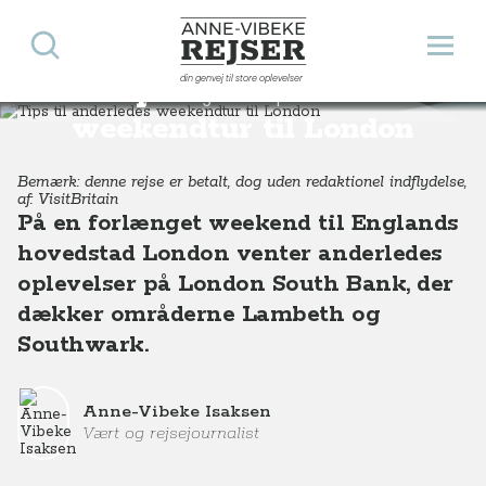
Søg
Åbn 
Anne-Vibeke Rejser
din genvej til store oplevelser
Tips til anderledes
Destinationer
Europa
England
Tips til anderledes weekendtur til London
weekendtur til London
Bemærk: denne rejse er betalt, dog uden redaktionel indflydelse,
af: VisitBritain
På en forlænget weekend til Englands
hovedstad London venter anderledes
oplevelser på London South Bank, der
dækker områderne Lambeth og
Southwark.
Anne-Vibeke Isaksen
Vært og rejsejournalist