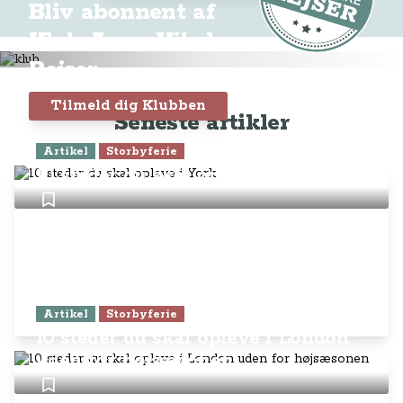
Bliv abonnent af
Klub Anne-Vibeke
Rejser
Tilmeld dig Klubben
Seneste artikler
Artikel
Storbyferie
10 steder du skal opleve i York
Artikel
Storbyferie
10 steder du skal opleve i London
uden for højsæsonen