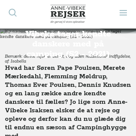
Ny sæson - Tv-serie
Søg
Åbn 
Anne-Vibeke Rejser
Campinghygge: Anne-
din genvej til store oplevelser
Vibeke tager kendte
Destinationer
Europa
Danmark
Ny sæson - Tv-serie Campinghygge: Anne-Vibeke tager kendte danskere med på camping (S2 - 2021)
danskere med på
camping (S2 - 2021)
Bemærk: denne rejse er betalt, dog uden redaktionel indflydelse,
af: Isabella
Hvad har Søren Pape Poulsen, Merete
Mærkedahl, Flemming Møldrup,
Thomas Ever Poulsen, Dennis Knudsen
og en lang række andre kendte
danskere til fælles? Jo lige som Anne-
Vibeke Isaksen elsker de at rejse og
opleve og derfor kan du nu glæde dig
til endnu en sæson af Campinghygge