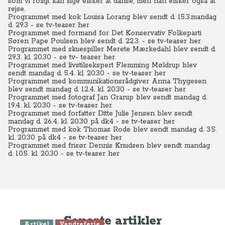
som vi roligt kan sige elsker at danse, men han elsker også at
rejse.
Programmet med kok Louisa Lorang blev sendt d. 15.3.mandag
d. 29.3 - se tv-teaser her
Programmet med formand for Det Konservativ Folkeparti
Søren Pape Poulsen blev sendt d. 22.3. - se tv-teaser her
Programmet med skuespiller Merete Mærkedahl blev sendt d.
29.3. kl. 20.30 - se tv- teaser her
Programmet med livstilsekspert Flemming Møldrup blev
sendt mandag d. 5.4. kl. 20.30 - se tv-teaser her
Programmet med kommunikationsrådgiver Anna Thygesen
blev sendt mandag d. 12.4. kl. 20.30 - se tv-teaser her
Programmet med fotograf Jan Grarup blev sendt mandag d.
19.4. kl. 20.30 - se tv-teaser her
Programmet med forfatter Ditte Julie Jensen blev sendt
mandag d. 26.4. kl. 20.30 på dk4 - se tv-teaser her
Programmet med kok Thomas Rode blev sendt mandag d. 3.5.
kl. 20.30 på dk4 - se tv-teaser her
Programmet med frisør Dennis Knudsen blev sendt mandag
d. 10.5. kl. 20.30 - se tv-teaser her
Seneste artikler
Artikel
Vandreferie