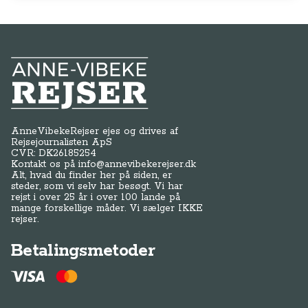
Anne-Vibeke Rejser
AnneVibekeRejser ejes og drives af
Rejsejournalisten ApS
CVR: DK
26185254
Kontakt os på
info@annevibekerejser.dk
Alt, hvad du finder her på siden, er
steder, som vi selv har besøgt. Vi har
rejst i over 25 år i over 100 lande på
mange forskellige måder. Vi sælger IKKE
rejser.
Betalingsmetoder