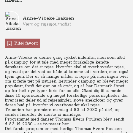
med…
Anne-Vibeke Isaksen
Vært og rejsejournalist
Tilføj favorit
Anne-Vibeke er denne gang rykket indenfor, men som altid
på camping, for at tale med meget forskellige kendte
danskere om det at rejse. Hvorfor skal vi overhovedet rejse,
og hvad gør det ved os både at komme ud i verden, men også
hjem igen. Der er så mange måder at rejse på, men ingen tvivl
om at ferie tæt på naturen, herunder camping, er blevet meget
populært, fordi det gør os så godt, og så har Danmark åbnet
op for helt nye typer ferie for os alle. Glæd dig til at møde
disse 10 spændende og meget forskellige personligheder, der
hver især deler ud af rejseminder, sjove anekdoter og giver
deres bud på, hvorfor vi overhovedet skal rejse.
Tv-serien har premiere mandag d. 8.3. kl. 20.30 på dk4, og
sendes herefter de næste ni mandage.
Programmet med danser Thomas Evers Poulsen blev sendt
d. 8.3. kl. 20.30 - se tv-teaser her
Det første program er med herlige Thomas Evers Poulsen,