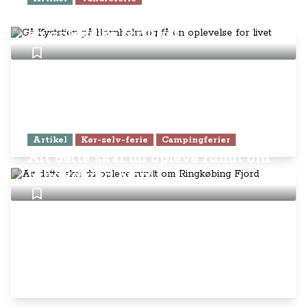
Gå Kyststien på Bornholm og få
en oplevelse for livet
Artikel
Kør-selv-ferie
Campingferier
Alt dette skal du opleve rundt om
Ringkøbing Fjord