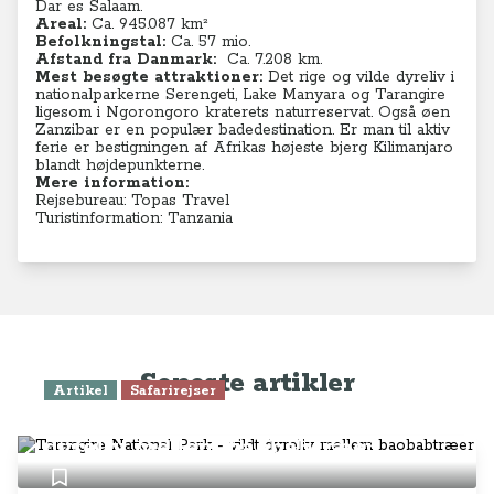
Dar es Salaam.
Areal:
Ca. 945.087 km²
Befolkningstal:
Ca. 57 mio.
Afstand fra Danmark:
C
a. 7.208 km.
Mest besøgte attraktioner:
Det rige og vilde dyreliv i
nationalparkerne Serengeti, Lake Manyara og Tarangire
ligesom i Ngorongoro kraterets naturreservat. Også øen
Zanzibar er en populær badedestination. Er man til aktiv
ferie er bestigningen af Afrikas højeste bjerg Kilimanjaro
blandt højdepunkterne.
Mere information:
Rejsebureau: Topas Travel
Turistinformation: Tanzania
Seneste artikler
Artikel
Safarirejser
Tarangire National Park - vildt
dyreliv mellem baobabtræer