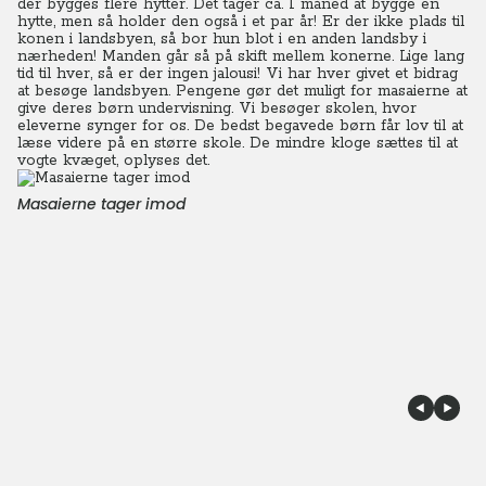
der bygges flere hytter. Det tager ca. 1 måned at bygge en
hytte, men så holder den også i et par år! Er der ikke plads til
konen i landsbyen, så bor hun blot i en anden landsby i
nærheden! Manden går så på skift mellem konerne. Lige lang
tid til hver, så er der ingen jalousi! Vi har hver givet et bidrag
at besøge landsbyen. Pengene gør det muligt for masaierne at
give deres børn undervisning. Vi besøger skolen, hvor
eleverne synger for os. De bedst begavede børn får lov til at
læse videre på en større skole. De mindre kloge sættes til at
vogte kvæget, oplyses det.
Masaierne tager imod