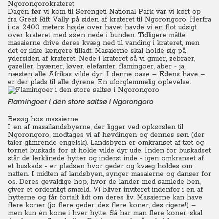
Ngorongorokrateret
Dagen før vi kom til Serengeti National Park var vi kørt op
fra Great Rift Vally på siden af krateret til Ngorongoro. Herfra
i ca. 2400 meters højde over havet havde vi en flot udsigt
over krateret med søen nede i bunden. Tidligere måtte
masaierne drive deres kvæg ned til vanding i krateret, men
det er ikke længere tilladt. Masaierne skal holde sig på
ydersiden af krateret. Nede i krateret så vi gnuer, zebraer,
gazeller, hyæner, løver, elefanter, flamingoer, aber - ja,
næsten alle Afrikas vilde dyr. I denne oase – Edens have –
er der plads til alle dyrene. En uforglemmelig oplevelse.
Flamingoer i den store saltsø i Ngorongoro
Besøg hos masaierne
I en af masailandsbyerne, der ligger ved opkørslen til
Ngorongoro, modtages vi af høvdingen og dennes søn (der
taler glimrende engelsk). Landsbyen er omkranset af tæt og
tornet buskads for at holde vilde dyr ude. Inden for buskadset
står de lerklinede hytter og inderst inde - igen omkranset af
et buskads - er pladsen hvor geder og kvæg holdes om
natten. I midten af landsbyen, synger masaierne og danser for
os. Deres gevaldige hop, hvor de lander med samlede ben,
giver et ordentligt smæld. Vi bliver inviteret indenfor i en af
hytterne og får fortalt lidt om deres liv. Masaierne kan have
flere koner (jo flere geder, des flere koner, des rigere!) –
men kun én kone i hver hytte. Så har man flere koner, skal