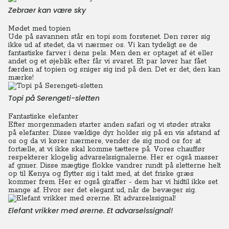
Zebraer kan være sky
Mødet med topien
Ude på savannen står en topi som forstenet. Den rører sig
ikke ud af stedet, da vi nærmer os.
Vi kan tydeligt se de
fantastiske farver i dens pels. Men den er optaget af ét eller
andet og et øjeblik efter får vi svaret.
Et par løver har fået
færden af topien og sniger sig ind på den. Det er det, den kan
mærke!
Topi på Serengeti-sletten
Fantastiske elefanter
Efter morgenmaden starter anden safari og vi støder straks
på elefanter. Disse vældige dyr holder sig på en vis afstand af
os og da vi kører nærmere, vender de sig mod os for at
fortælle, at vi ikke skal komme tættere på. Vores chauffør
respekterer klogelig advarselssignalerne. Her er også masser
af gnuer. Disse mægtige flokke vandrer rundt på sletterne helt
op til Kenya og flytter sig i takt med, at det friske græs
kommer frem.
Her er også giraffer - dem har vi hidtil ikke set
mange af. Hvor ser det elegant ud, når de bevæger sig.
Elefant vrikker med ørerne. Et advarselssignal!