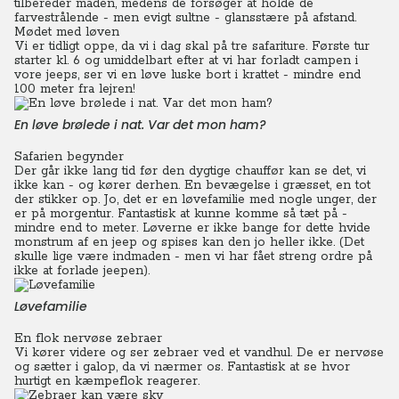
tilbereder maden, medens de forsøger at holde de
farvestrålende - men evigt sultne - glansstære på afstand.
Mødet med løven
Vi er tidligt oppe, da vi i dag skal på tre safariture. Første tur
starter kl. 6 og umiddelbart efter at vi har forladt campen i
vore jeeps, ser vi en løve luske bort i krattet - mindre end
100 meter fra lejren!
En løve brølede i nat. Var det mon ham?
Safarien begynder
Der går ikke lang tid før den dygtige chauffør kan se det, vi
ikke kan - og kører derhen.
En bevægelse i græsset, en tot
der stikker op. Jo, det er en løvefamilie med nogle unger, der
er på morgentur.
Fantastisk at kunne komme så tæt på -
mindre end to meter. Løverne er ikke bange for dette hvide
monstrum af en jeep og spises kan den jo heller ikke. (Det
skulle lige være indmaden - men vi har fået streng ordre på
ikke at forlade jeepen).
Løvefamilie
En flok nervøse zebraer
Vi kører videre og ser zebraer ved et vandhul. De er nervøse
og sætter i galop, da vi nærmer os. Fantastisk at se hvor
hurtigt en kæmpeflok reagerer.