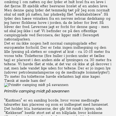
omkring 1 om natten og der lyder et hult brøl fra en løve i
det fjerne. Et øjeblik efter besvares brølet af en anden løve.
Men denne gang lyder det temmelig tæt på! Jeg som normalt
skal ud midt på natten, har pludselig fået "selskabsblære". Så
lyder den hæse vrinsken fra en nervøs zebras dødskamp og
jeg hører flokkens hove i jorden, da de løber for livet. Så
bliver der fred. Løvernes jagt er forbi for denne gang - men
ud skal jeg ikke i nat! Vi befinder os på den offentlige
campingplads ved Seronera, der ligger midt i Serengeti
nationalparken.
Det er nu ikke nogen helt normal campingplads efter
europæiske forhold. Der er f.eks. ingen indhegning og den
lille lysning på sletten er omgivet af krat - ca. 10-15 meter fra
vores telte. Toiletterne (fire huller i jorden under et fælles
tag) er placeret i den anden side af lysningen ca. 30 meter fra
teltene. Vi havde fået at vide, at det var ok ikke at gå derover i
nat, men lade vandet lige uden for teltene. Der er jo ingen lys
(udover petroleumslamperne og de medbragte lommelygter!).
To meter fra toiletterne havde elefanten lagt sine kager.
Tænk at møde ham der!
Primitiv camping midt på savannen
"Kantinen" er en samling borde, hvor vores medbragte
taburetter kan placeres og som er indhegnet med hønsenet.
Det holder bl.a. bavianerne, der går frit rundt i lejren, ude.
"Køkkenet" består stort set af en bålplads, hvor kokkene