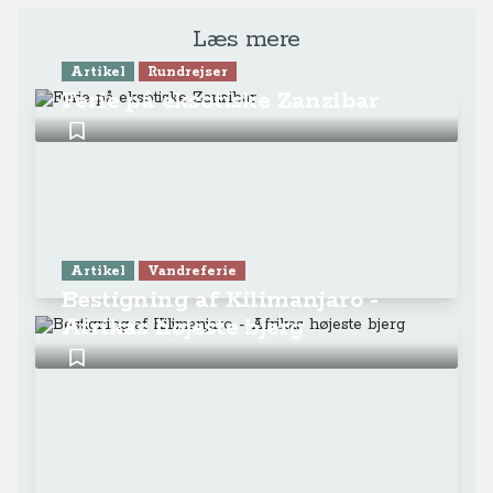
Læs mere
Artikel
Rundrejser
Ferie på eksotiske Zanzibar
Artikel
Vandreferie
Bestigning af Kilimanjaro -
Afrikas højeste bjerg