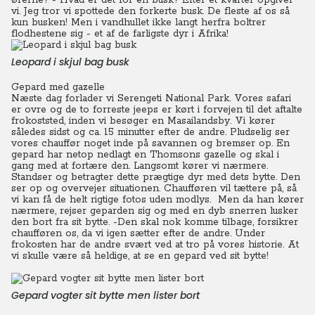
ørerne? - Hvad er det for en busk? Efter et kvarter opgiver
vi. Jeg tror vi spottede den forkerte busk. De fleste af os så
kun busken! Men i vandhullet ikke langt herfra boltrer
flodhestene sig - et af de farligste dyr i Afrika!
Leopard i skjul bag busk
Gepard med gazelle
Næste dag forlader vi Serengeti National Park. Vores safari
er ovre og de to forreste jeeps er kørt i forvejen til det aftalte
frokoststed, inden vi besøger en Masailandsby. Vi kører
således sidst og ca. 15 minutter efter de andre.
Pludselig ser
vores chauffør noget inde på savannen og bremser op. En
gepard har netop nedlagt en Thomsons gazelle og skal i
gang med at fortære den. Langsomt kører vi nærmere.
Standser og betragter dette prægtige dyr med dets bytte. Den
ser op og overvejer situationen. Chaufføren vil tættere på, så
vi kan få de helt rigtige fotos uden modlys.
Men da han kører
nærmere, rejser geparden sig og med en dyb snerren lusker
den bort fra sit bytte. -Den skal nok komme tilbage, forsikrer
chaufføren os, da vi igen sætter efter de andre. Under
frokosten har de andre svært ved at tro på vores historie. At
vi skulle være så heldige, at se en gepard ved sit bytte!
Gepard vogter sit bytte men lister bort