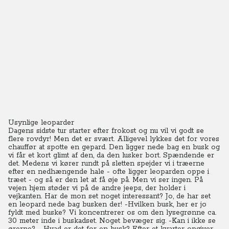
Usynlige leoparder
Dagens sidste tur starter efter frokost og nu vil vi godt se
flere rovdyr! Men det er svært.
Alligevel lykkes det for vores
chauffør at spotte en gepard. Den ligger nede bag en busk og
vi får et kort glimt af den, da den lusker bort. Spændende er
det.
Medens vi kører rundt på sletten spejder vi i træerne
efter en nedhængende hale - ofte ligger leoparden oppe i
træet - og så er den let at få øje på. Men vi ser ingen.
På
vejen hjem støder vi på de andre jeeps, der holder i
vejkanten. Har de mon set noget interessant? Jo, de har set
en leopard nede bag busken der! -Hvilken busk, her er jo
fyldt med buske? Vi koncentrerer os om den lysegrønne ca.
30 meter inde i buskadset. Noget bevæger sig. -Kan i ikke se