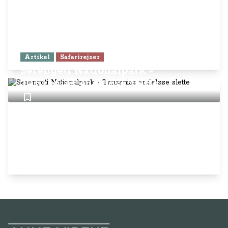
Artikel
Safarirejser
Serengeti Nationalpark -
Tanzanias endeløse slette