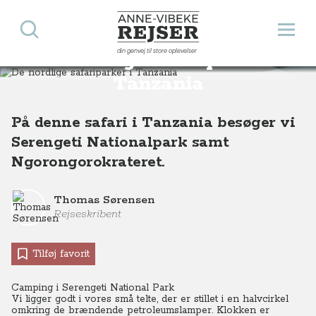
Søg
Åbn 
Anne-Vibeke Rejser
din genvej til store oplevelser
De nordlige safariparker i
Destinationer
Afrika
Tanzania
De nordlige safariparker i Tanzania
Tanzania
På denne safari i Tanzania besøger vi
Serengeti Nationalpark samt
Ngorongorokrateret.
Thomas Sørensen
Rejseskribent
Tilføj favorit
Camping i Serengeti National Park
Vi ligger godt i vores små telte, der er stillet i en halvcirkel
omkring de brændende petroleumslamper. Klokken er