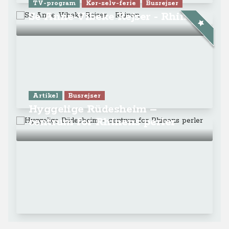
TV-program
Kør-selv-ferie
Busrejser
Se Anne-Vibeke Rejser - Rhinen
Artikel
Busrejser
Hyggelige Rüdesheim –
centrum for Rhinens perler