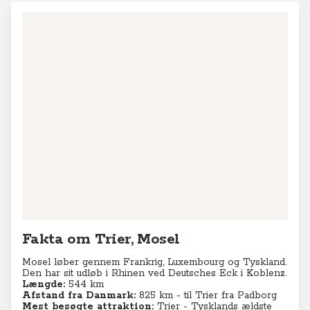
+
−
Leaflet
|
© MapTiler
© OpenStreetMap contributors
Fakta om Trier, Mosel
Mosel løber gennem Frankrig, Luxembourg og Tyskland.
Den har sit udløb i Rhinen ved Deutsches Eck i Koblenz.
Længde:
544 km
Afstand fra Danmark:
825 km - til Trier fra Padborg
Mest besøgte attraktion:
Trier - Tysklands ældste