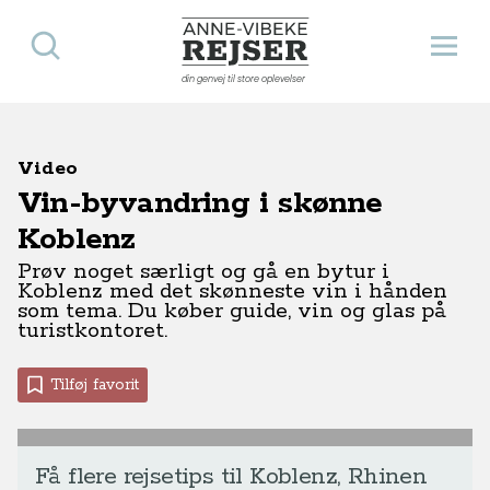
Søg
Åbn 
Anne-Vibeke Rejser
din genvej til store oplevelser
Video
Vin-byvandring i skønne
Koblenz
Prøv noget særligt og gå en bytur i
Koblenz med det skønneste vin i hånden
som tema. Du køber guide, vin og glas på
turistkontoret.
Tilføj favorit
Få flere rejsetips til Koblenz, Rhinen