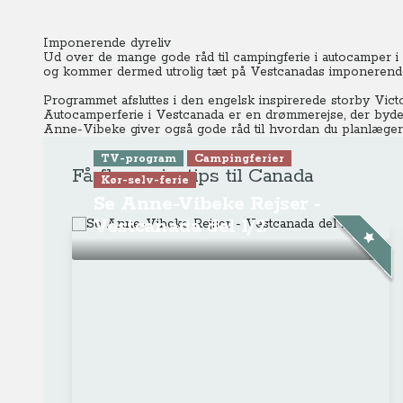
Imponerende dyreliv
Ud over de mange gode råd til campingferie i autocamper i
og kommer dermed utrolig tæt på Vestcanadas imponerende
Programmet afsluttes i den engelsk inspirerede storby Victo
Autocamperferie i Vestcanada er en drømmerejse, der byder 
Anne-Vibeke giver også gode råd til hvordan du planlæger
TV-program
Campingferier
Få flere rejsetips til Canada
Kør-selv-ferie
Se Anne-Vibeke Rejser -
Vestcanada del 1/2