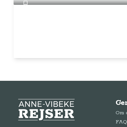
Ge
Anne-Vibeke Rejser
Om o
FAQ 