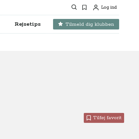
Søg
Favoritter
Log ind
Profil
Rejsetips
Tilmeld dig klubben
Tilføj favorit