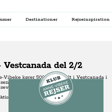
ammer
Destinationer
Rejseinspiration
 Vestcanada del 2/2
e-Vibeke kører 5000 km rundt i Vestcanada i
jsen fra Prince Rupert på vestkysten til
 seværdigheder.
ionel indflydelse, af: Risskov Rejser.