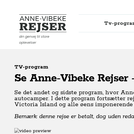
Tv-progr
Anne-Vibeke Rejser
din genvej til store
oplevelser
TV-program
Se Anne-Vibeke Rejser -
Se det andet og sidste program, hvor Ann
autocamper. I dette program fortsætter re
Victoria Island og alle øens imponerende
Bemærk: denne rejse er betalt, dog uden redakt