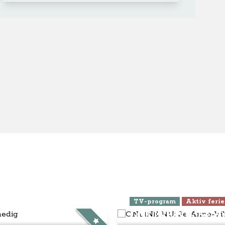
ra Athen -
TV-program
Aktiv ferie
ONLINE NU: Se An