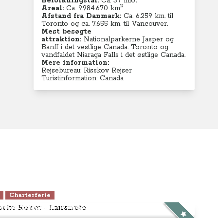
Befolkningstal:
Ca. 37 mio
.
2
Areal:
Ca. 9.984.670
km
Afstand fra Danmark:
Ca. 6.259 km. til
Toronto og ca. 7.655 km. til Vancouver.
Mest besøgte
attraktion:
Nationalparkerne Jasper og
Banff i det vestlige Canada. Toronto og
vandfaldet Niaraga Falls i det østlige Canada.
Mere information:
Rejsebureau: Risskov Rejser
Turistinformation: Canada
Charterferie
ne-Vibeke Rejser - Lanzarote