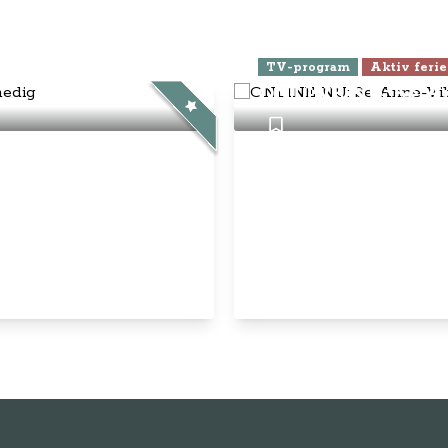
ra Athen -
TV-program
Aktiv ferie
ONLINE NU: Se An