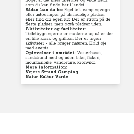
noget af det mest uberørte og vilde natur,
som du kan finde her i landet.
Sådan kan du bo:
Eget telt, campingvogn
eller autocamper på almindelige pladser
eller find din egen klit. Der er strøm på de
fleste pladser, men også pladser uden.
Aktiviteter og faciliteter:
Toiletbygningerne er moderne og så er der
en lille kiosk og grillbar. Der er ingen
aktiviteter - alle bruger naturen. Hold øje
med events.
Oplevelser i området:
Vesterhavet,
sandstrand med og uden biler, fiskeri,
mountainbike, vandreture, kronvildt.
Mere information:
Vejers Strand Camping
Natur Kultur Varde