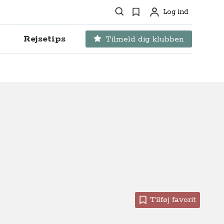
Søg
Favoritter
Log ind
Profil
Rejsetips
Tilmeld dig klubben
Tilføj favorit