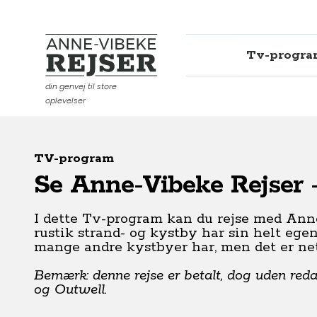
Tv-progr
Anne-Vibeke Rejser
din genvej til store
oplevelser
TV-program
Se Anne-Vibeke Rejser -
I dette Tv-program kan du rejse med Anne-
rustik strand- og kystby har sin helt eg
mange andre kystbyer har, men det er neto
Bemærk: denne rejse er betalt, dog uden reda
og Outwell.