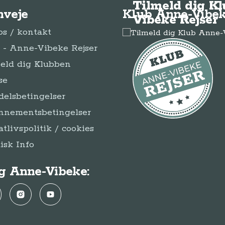
Tilmeld dig K
nveje
Klub Anne-Vibek
Vibeke Rejser
s / kontakt
- Anne-Vibeke Rejser
eld dig Klubben
se
elsbetingelser
nnementsbetingelser
atlivspolitik / cookies
disk Info
g Anne-Vibeke:
ebook
Instagram
YouTube