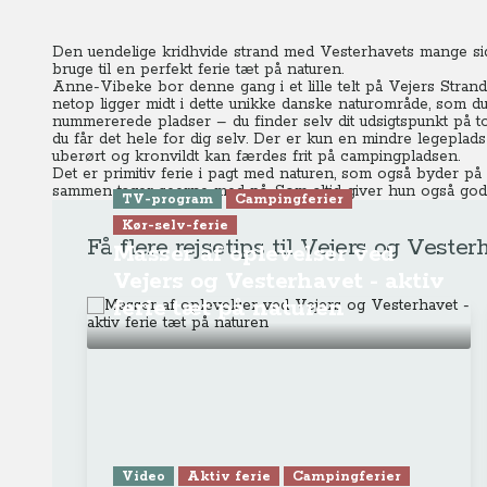
Den uendelige kridhvide strand med Vesterhavets mange sider
bruge til en perfekt ferie tæt på naturen.
Anne-Vibeke bor denne gang i et lille telt på Vejers Strand
netop ligger midt i dette unikke danske naturområde, som du 
nummererede pladser – du finder selv dit udsigtspunkt på top
du får det hele for dig selv. Der er kun en mindre legeplads
uberørt og kronvildt kan færdes frit på campingpladsen.
Det er primitiv ferie i pagt med naturen, som også byder på 
sammen tager seerne med på. Som altid giver hun også gode r
TV-program
Campingferier
Kør-selv-ferie
Få flere rejsetips til Vejers og Vester
Masser af oplevelser ved
Vejers og Vesterhavet - aktiv
ferie tæt på naturen
Video
Aktiv ferie
Campingferier