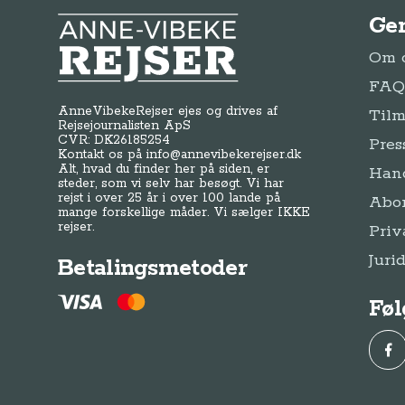
Ge
Anne-Vibeke Rejser
Om o
FAQ 
AnneVibekeRejser ejes og drives af
Tilm
Rejsejournalisten ApS
CVR: DK
26185254
Pres
Kontakt os på
info@annevibekerejser.dk
Alt, hvad du finder her på siden, er
Hand
steder, som vi selv har besøgt. Vi har
rejst i over 25 år i over 100 lande på
Abo
mange forskellige måder. Vi sælger IKKE
rejser.
Priv
Juri
Betalingsmetoder
Føl
Fac