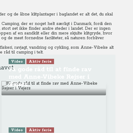
 og de åbne klitplantager i baglandet er alt det, du skal
 Camping, der er noget helt særligt i Danmark, fordi den
stort set ikke finder andre steder i landet. Der er ingen
pen af en sandklit eller din mere skjulte klitgryde, hvor
 og de mest fornødne faciliteter, så naturen forbliver
fiskeri, ravjagt, vandring og cykling, som Anne-Vibeke alt
åd til camping i telt.
Video
Aktiv ferie
havet
Få gode råd til at finde rav
med Anne-Vibeke Rejser i
Vejers
Video
Aktiv ferie