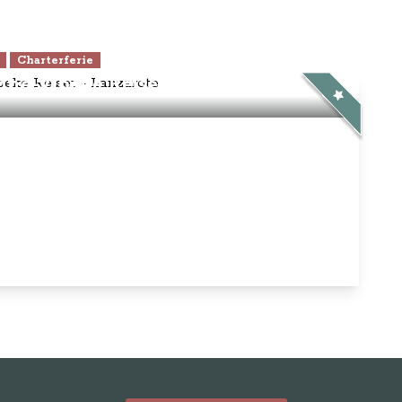
Charterferie
ne-Vibeke Rejser - Lanzarote