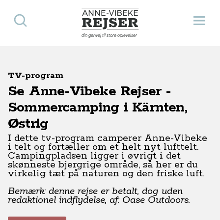
Søg
Åbn 
Anne-Vibeke Rejser
din genvej til store oplevelser
TV-program
Se Anne-Vibeke Rejser -
Sommercamping i Kärnten,
Østrig
I dette tv-program camperer Anne-Vibeke
i telt og fortæller om et helt nyt lufttelt.
Campingpladsen ligger i øvrigt i det
skønneste bjergrige område, så her er du
virkelig tæt på naturen og den friske luft.
Bemærk: denne rejse er betalt, dog uden
redaktionel indflydelse, af: Oase Outdoors.