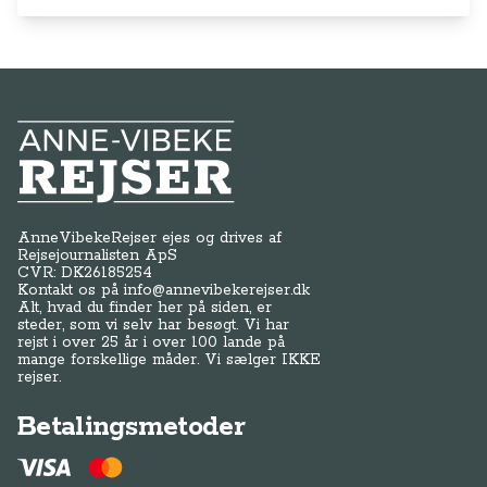
Anne-Vibeke Rejser
AnneVibekeRejser ejes og drives af
Rejsejournalisten ApS
CVR: DK
26185254
Kontakt os på
info@annevibekerejser.dk
Alt, hvad du finder her på siden, er
steder, som vi selv har besøgt. Vi har
rejst i over 25 år i over 100 lande på
mange forskellige måder. Vi sælger IKKE
rejser.
Betalingsmetoder