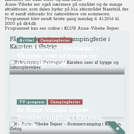
Anne-Vibeke ser også nærmere på området og de mange
attraktioner, som dalen byder på bl.a. skiområdet Nassfeld, der
er et sandt eldorado for naturelskere om sommeren.
Programmet blev sendt første gang mandag d. 4.1.2016 kl.
20.00 på dk4.dk.
Programmet kan ses online
i KLUB Anne-Vibeke Rejser.
Få flere ferietips til campingferie i
Artikel
Campingferier
Kärnten i Østrig
Teltcamping i Hermagor i
Kärnten oser af hygge og
naturoplevelser
TV-program
Campingferier
Se Anne-Vibeke Rejser -
Sommercamping i Kärnten,
Østrig