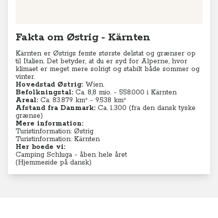
Fakta om Østrig - Kärnten
Kärnten er Østrigs femte største delstat og grænser op
til Italien. Det betyder, at du er syd for Alperne, hvor
klimaet er meget mere solrigt og stabilt både sommer og
vinter.
Hovedstad Østrig:
Wien.
Befolkningstal:
Ca. 8,8
mio. - 558.000 i Kärnten
Areal:
Ca. 83.879 km² - 9.538
km²
Afstand fra Danmark:
Ca. 1.300 (fra den dansk tyske
grænse)
Mere information:
Turistinformation: Østrig
Turistinformation: Kärnten
Her boede vi:
Camping Schluga - åben hele året
(
Hjemmeside på dansk)