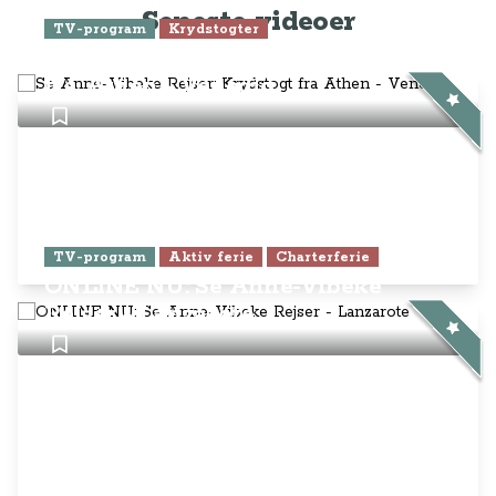
Seneste videoer
TV-program
Krydstogter
Se Anne-Vibeke Rejser: Krydstogt
fra Athen - Venedig
TV-program
Aktiv ferie
Charterferie
ONLINE NU: Se Anne-Vibeke
Rejser - Lanzarote