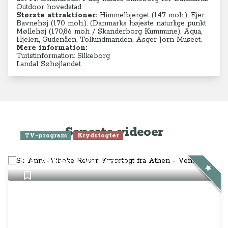
Outdoor hovedstad.
Største attraktioner:
Himmelbjerget (147 moh.), Ejer
Bavnehøj (170 moh.). (Danmarks højeste naturlige punkt
Møllehøj (170,86 moh / Skanderborg Kummune), Aqua,
Hjelen, Gudenåen, Tollundmanden, Asger Jorn Museet.
Mere information:
Turistinformation: Silkeborg
Landal Søhøjlandet
Seneste videoer
TV-program
Krydstogter
Se Anne-Vibeke Rejser: Krydstogt
fra Athen - Venedig