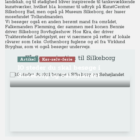
landskab, og til stadighed bliver inspirerede til tankevækkende
kunstværker, hvilket bl.a. kommer til udtryk på KunstCentret
Silkeborg Bad, men også på Museum Silkeborg, der huser
mosefundet Tollundmanden.
Vi besøger også en anden berømt mand fra området,
Falkemanden Flemming, der sammen med konen Bennie
driver Silkeborg Rovfugleshow. Hos Kira, der driver
Traktørstedet Ludvigslyst, ser vi nærmere på retter af lokale
råvarer som f.eks. Gothenborg fuglene og øl fra Virklund
Bryghus, som vi også besøger undervejs.
Få flere rejsetips til Silkeborg
Artikel
Kør-selv-ferie
10 steder du skal besøge i
Silkeborg og Søhøjlandet