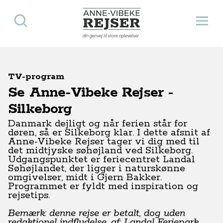
Søg
Åbn 
Anne-Vibeke Rejser
din genvej til store oplevelser
TV-program
Se Anne-Vibeke Rejser -
Silkeborg
Danmark dejligt og når ferien står for
døren, så er Silkeborg klar. I dette afsnit af
Anne-Vibeke Rejser tager vi dig med til
det midtjyske søhøjland ved Silkeborg.
Udgangspunktet er feriecentret Landal
Søhøjlandet, der ligger i naturskønne
omgivelser, midt i Gjern Bakker.
Programmet er fyldt med inspiration og
rejsetips.
Bemærk: denne rejse er betalt, dog uden
redaktionel indflydelse, af: Landal Feriepark.