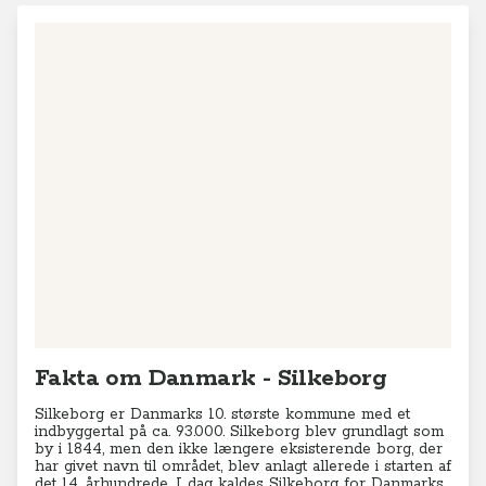
Fakta om Danmark - Silkeborg
Silkeborg er Danmarks 10. største kommune med et
indbyggertal på ca. 93.000. Silkeborg blev grundlagt som
by i 1844, men den ikke længere eksisterende borg, der
har givet navn til området, blev anlagt allerede i starten af
det 14. århundrede. I dag kaldes Silkeborg for Danmarks