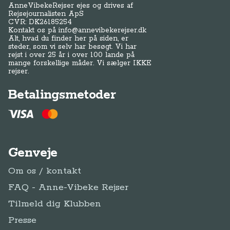
AnneVibekeRejser ejes og drives af
Rejsejournalisten ApS
CVR: DK
26185254
Kontakt os på
info@annevibekerejser.dk
Alt, hvad du finder her på siden, er
steder, som vi selv har besøgt. Vi har
rejst i over 25 år i over 100 lande på
mange forskellige måder. Vi sælger IKKE
rejser.
Betalingsmetoder
Genveje
Om os / kontakt
FAQ - Anne-Vibeke Rejser
Tilmeld dig Klubben
Presse