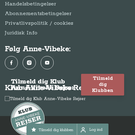
Handelsbetingelser
Abonnementsbetingelser
Privatlivspolitik / cookies
Juridisk Info
Følg Anne-Vibeke:
Facebook
Instagram
YouTube
Tilmeld
Tilmeld dig Klub
dig
Klub Anne-Vibeke Rejser
Anne-Vibeke Rejser
Klubben
© Anne-Vibeke Rejser
2026
Log ind
Tilmeld dig klubben
Log ind