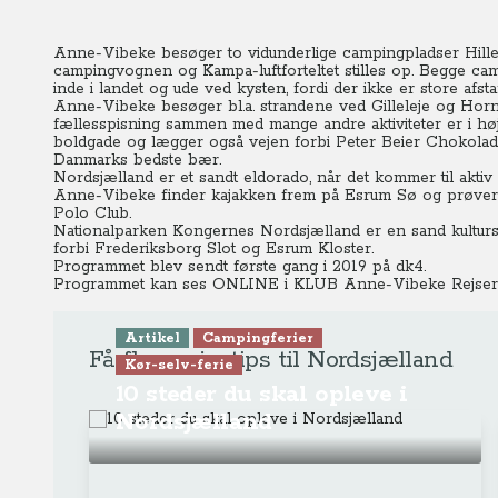
Anne-Vibeke besøger to vidunderlige campingpladser Hill
campingvognen og Kampa-luftforteltet stilles op. Begge ca
inde i landet og ude ved kysten, fordi der ikke er store afst
Anne-Vibeke besøger bl.a. strandene ved Gilleleje og Hor
fællesspisning sammen med mange andre aktiviteter er i h
boldgade og lægger også vejen forbi Peter Beier Chokolade
Danmarks bedste bær.
Nordsjælland er et sandt eldorado, når det kommer til aktiv fe
Anne-Vibeke finder kajakken frem på Esrum Sø og prøver 
Polo Club.
Nationalparken Kongernes Nordsjælland er en sand kultursk
forbi Frederiksborg Slot og Esrum Kloster.
Programmet blev sendt første gang i 2019 på dk4.
Programmet kan ses ONLINE
i KLUB Anne-Vibeke Rejser
Artikel
Campingferier
Få flere rejsetips til Nordsjælland
Kør-selv-ferie
10 steder du skal opleve i
Nordsjælland