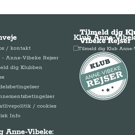
Tilmeld dig K
nveje
Klub Anne-Vibek
Vibeke Rejser
s / kontakt
- Anne-Vibeke Rejser
eld dig Klubben
se
elsbetingelser
nnementsbetingelser
atlivspolitik / cookies
disk Info
g Anne-Vibeke: