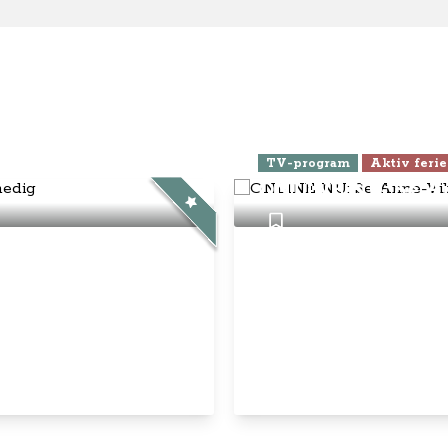
ra Athen -
TV-program
Aktiv ferie
ONLINE NU: Se An