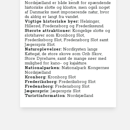
Nordsjælland er både kendt for spændende
historiske slotte og klostre, men også noget
af Danmarks mest imponerende natur, hvor
du aldrig er langt fra vandet.
Vigtige historiske byer:
Helsingør,
Hillerød, Fredensborg og Frederikssund.
Største attraktioner:
Kongelige slotte og
slotshaver som Kronborg Slot,
Frederiksborg Slot, Fredensborg Slot samt
Jægerspris Slot.
Naturoplevelser:
Nordkysten langs
Kattegat, de store skove som Grib Skov,
Store Dyrehave, samt de mange søer med
mulighed for kano- og kajakture.
Nationalparken:
Nationalpark Kongernes
Nordsjælland
Kronborg:
Kronborg Slot
Frederiksborg:
Frederiksbrog Slot
Fredensborg:
Fredensborg Slot
Jægerspris:
Jægerspris Slot
Turistinformation
:
Nordsjælland