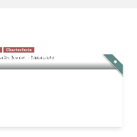
Charterferie
ne-Vibeke Rejser - Lanzarote