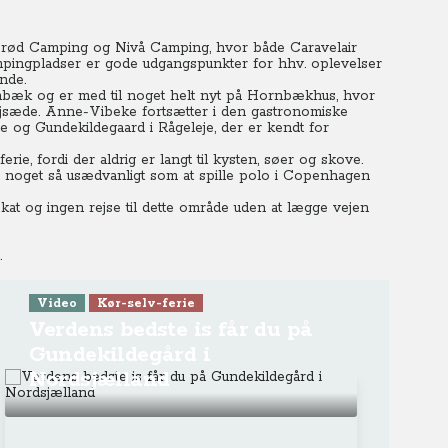
erød Camping og Nivå Camping, hvor både Caravelair
mpingpladser er gode udgangspunkter for hhv. oplevelser
ande.
nbæk og er med til noget helt nyt på Hornbækhus, hvor
øjsæde. Anne-Vibeke fortsætter i den gastronomiske
 og Gundekildegaard i Rågeleje, der er kendt for
rie, fordi der aldrig er langt til kysten, søer og skove.
noget så usædvanligt som at spille polo i Copenhagen
at og ingen rejse til dette område uden at lægge vejen
.
Video
Kør-selv-ferie
Verdens bedste is får du på
Gundekildegård i
Nordsjælland