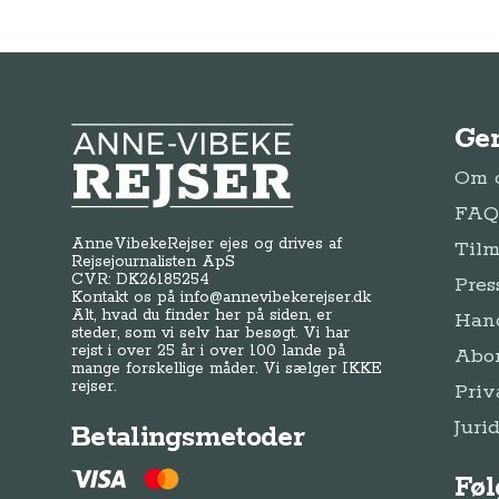
Ge
Anne-Vibeke Rejser
Om o
FAQ 
AnneVibekeRejser ejes og drives af
Tilm
Rejsejournalisten ApS
CVR: DK
26185254
Pres
Kontakt os på
info@annevibekerejser.dk
Alt, hvad du finder her på siden, er
Hand
steder, som vi selv har besøgt. Vi har
rejst i over 25 år i over 100 lande på
Abo
mange forskellige måder. Vi sælger IKKE
rejser.
Priv
Juri
Betalingsmetoder
Føl