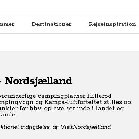
ammer
Destinationer
Rejseinspiration
- Nordsjælland
vidunderlige campingpladser Hillerød
ingvogn og Kampa-luftforteltet stilles op.
ter for hhv. oplevelser inde i landet og
tande.
ionel indflydelse, af: VisitNordsjællland.