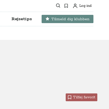
Søg
Favoritter
Log ind
Profil
Rejsetips
Tilmeld dig klubben
Tilføj favorit