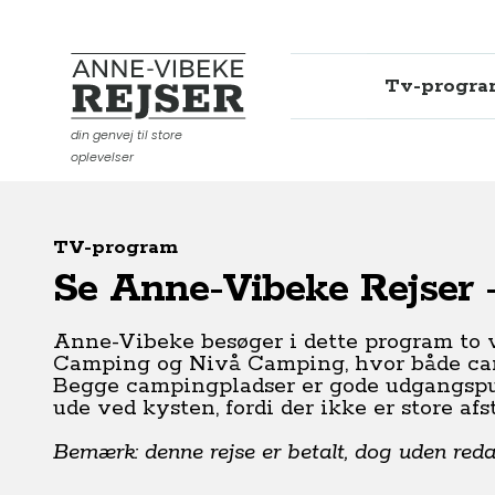
Tv-progr
Anne-Vibeke Rejser
din genvej til store
oplevelser
TV-program
Se Anne-Vibeke Rejser 
Anne-Vibeke besøger i dette program to 
Camping og Nivå Camping, hvor både camp
Begge campingpladser er gode udgangspunk
ude ved kysten, fordi der ikke er store afs
Bemærk: denne rejse er betalt, dog uden redakt