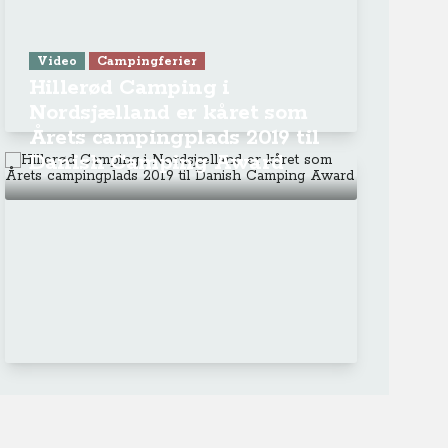
Video
Campingferier
Hillerød Camping i
Nordsjælland er kåret som
Årets campingplads 2019 til
Danish Camping Award