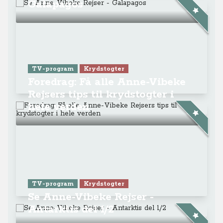
Galapagos
TV-program
Krydstogter
Foredrag: Få alle Anne-Vibeke
Rejsers tips til krydstogter i
hele verden
TV-program
Krydstogter
Se Anne-Vibeke Rejser -
Antarktis del 1/2