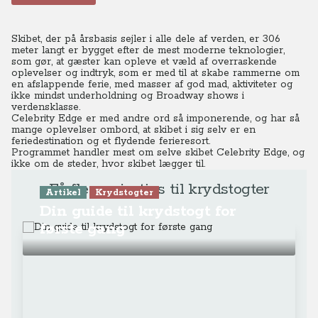
Skibet, der på årsbasis sejler i alle dele af verden, er 306
meter langt er bygget efter de mest moderne teknologier,
som gør, at gæster kan opleve et væld af overraskende
oplevelser og indtryk, som er med til at skabe rammerne om
en afslappende ferie, med masser af god mad, aktiviteter og
ikke mindst underholdning og Broadway shows i
verdensklasse.
Celebrity Edge er med andre ord så imponerende, og har så
mange oplevelser ombord, at skibet i sig selv er en
feriedestination og et flydende ferieresort.
Programmet handler mest om selve skibet Celebrity Edge, og
ikke om de steder, hvor skibet lægger til.
Få flere rejsetips til krydstogter
Artikel
Krydstogter
Din guide til krydstogt for
første gang