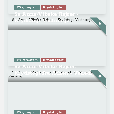
TV-program
Krydstogter
Se Anne-Vibeke Rejser -
Krydstogt Vestnorge
TV-program
Krydstogter
Se Anne-Vibeke Rejser:
Krydstogt fra Athen - Venedig
TV-program
Krydstogter