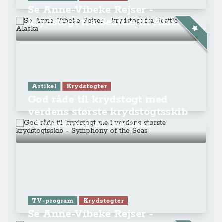
Se Anne-Vibeke Rejser -
krydstogt fra Seattle til Alaska
Artikel
Krydstogter
God råde til krydstogt med
verdens største krydstogtsskib
- Symphony of the Seas
TV-program
Krydstogter
Se Anne-Vibeke Rejser -