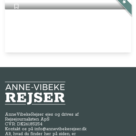
Anne-Vibeke Rejser
AnneVibekeRejser ejes og drives af
Rejsejournalisten ApS
CVR: DK
26185254
Kontakt os på
info@annevibekerejser.dk
Alt, hvad du finder her på siden, er