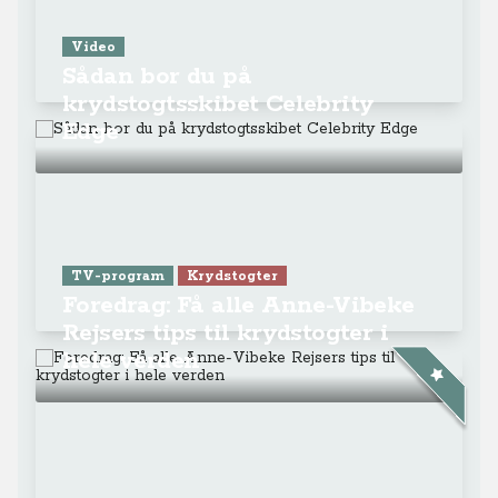
Video
Sådan bor du på
krydstogtsskibet Celebrity
Edge
TV-program
Krydstogter
Foredrag: Få alle Anne-Vibeke
Rejsers tips til krydstogter i
hele verden