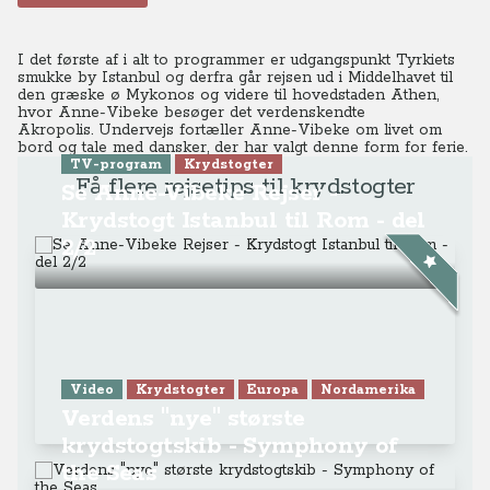
I det første af i alt to programmer er udgangspunkt Tyrkiets
smukke by Istanbul og derfra går rejsen ud i Middelhavet til
den græske ø Mykonos og videre til hovedstaden Athen,
hvor Anne-Vibeke besøger det verdenskendte
Akropolis. Undervejs fortæller Anne-Vibeke om livet om
bord og tale med dansker, der har valgt denne form for ferie.
TV-program
Krydstogter
Få flere rejsetips til krydstogter
Se Anne-Vibeke Rejser -
Krydstogt Istanbul til Rom - del
2/2
Video
Krydstogter
Europa
Nordamerika
Verdens "nye" største
krydstogtskib - Symphony of
the Seas