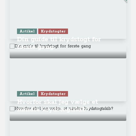
Artikel
Krydstogter
Din guide til krydstogt for
første gang
Artikel
Krydstogter
Hvorfor skal jeg vælge et
mindre krydstogtskib?