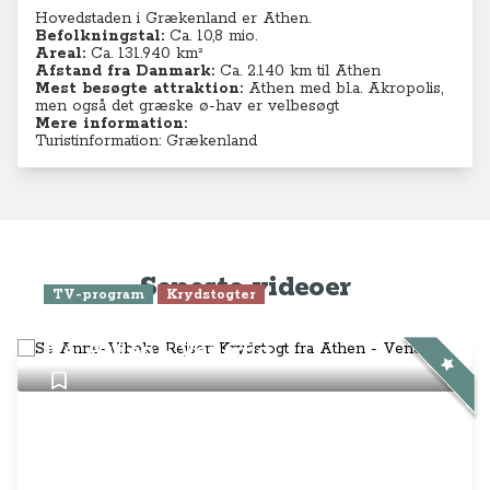
Hovedstaden i Grækenland er Athen.
Befolkningstal:
Ca. 10,8 mio.
Areal:
Ca. 131.940 km²
Afstand fra Danmark:
Ca. 2.140 km til Athen
Mest besøgte attraktion:
Athen med bl.a. Akropolis,
men også det græske ø-hav er velbesøgt
Mere information:
Turistinformation: Grækenland
Seneste videoer
TV-program
Krydstogter
Se Anne-Vibeke Rejser: Krydstogt
fra Athen - Venedig