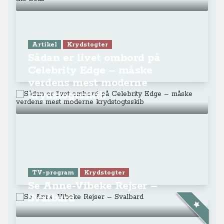
Artikel
Krydstogter
Sådan er livet ombord på
Celebrity Edge – måske
verdens mest moderne
krydstogtsskib
TV-program
Krydstogter
Se Anne-Vibeke Rejser –
Svalbard