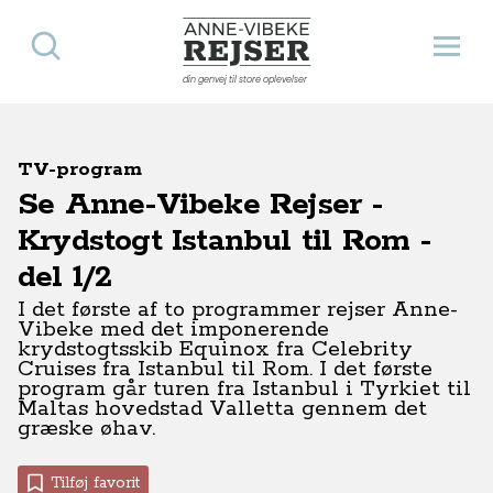
Søg
Åbn 
Anne-Vibeke Rejser
din genvej til store oplevelser
TV-program
Se Anne-Vibeke Rejser -
Krydstogt Istanbul til Rom -
del 1/2
I det første af to programmer rejser Anne-
Vibeke med det imponerende
krydstogtsskib Equinox fra Celebrity
Cruises fra Istanbul til Rom. I det første
program går turen fra Istanbul i Tyrkiet til
Maltas hovedstad Valletta gennem det
græske øhav.
Tilføj favorit