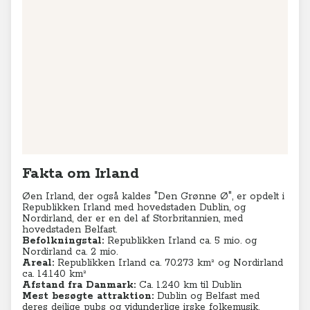
Fakta om Irland
Øen Irland, der også kaldes "Den Grønne Ø", er opdelt i
Republikken Irland med hovedstaden Dublin, og
Nordirland, der er en del af Storbritannien, med
hovedstaden Belfast.
Befolkningstal:
Republikken Irland ca. 5 mio. og
Nordirland ca. 2 mio.
Areal:
Republikken Irland ca. 70.273 km² og Nordirland
ca. 14.140
km²
Afstand fra Danmark:
Ca. 1.240 km til Dublin
Mest besøgte attraktion:
Dublin og Belfast med
deres dejlige pubs og vidunderlige irske folkemusik.