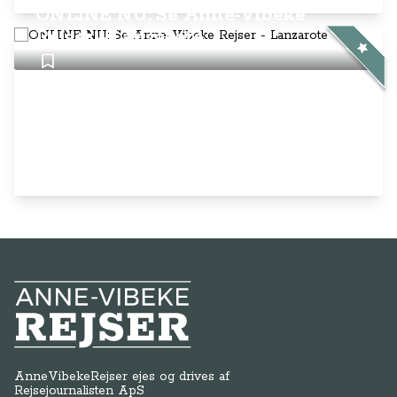
ONLINE NU: Se Anne-Vibeke
Rejser - Lanzarote
Anne-Vibeke Rejser
AnneVibekeRejser ejes og drives af
Rejsejournalisten ApS