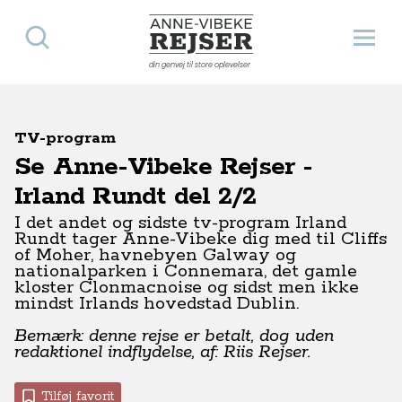
Søg
Åbn 
Anne-Vibeke Rejser
din genvej til store oplevelser
TV-program
Se Anne-Vibeke Rejser -
Irland Rundt del 2/2
I det andet og sidste tv-program Irland
Rundt tager Anne-Vibeke dig med til Cliffs
of Moher,
havnebyen Galway og
nationalparken i Connemara, det gamle
kloster Clonmacnoise og sidst men ikke
mindst Irlands hovedstad Dublin.
Bemærk: denne rejse er betalt, dog uden
redaktionel indflydelse, af: Riis Rejser.
Tilføj favorit