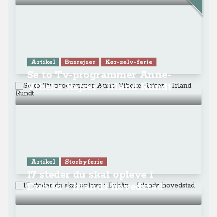
Artikel
Busrejser
Kør-selv-ferie
Se to Tv-programmer Anne-
Vibeke Rejser - Irland Rundt
Artikel
Storbyferie
17 steder du skal opleve i
Dublin - Irlands hovedstad