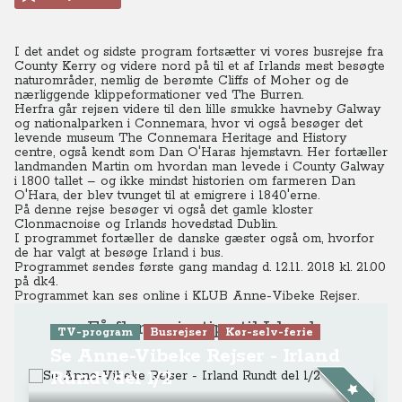
I det andet og sidste program fortsætter vi vores busrejse fra
County Kerry og videre nord på til et af Irlands mest besøgte
naturområder, nemlig de berømte Cliffs of Moher og de
nærliggende klippeformationer ved The Burren.
Herfra går rejsen videre til den lille smukke havneby Galway
og nationalparken i Connemara, hvor vi også besøger det
levende museum The Connemara Heritage and History
centre, også kendt som Dan O'Haras hjemstavn. Her fortæller
landmanden Martin om hvordan man levede i County Galway
i 1800 tallet – og ikke mindst historien om farmeren Dan
O'Hara, der blev tvunget til at emigrere i 1840'erne.
På denne rejse besøger vi også det gamle kloster
Clonmacnoise og Irlands hovedstad Dublin.
I programmet fortæller de danske gæster også om, hvorfor
de har valgt at besøge Irland i bus.
Programmet sendes første gang mandag d. 12.11. 2018 kl. 21.00
på dk4.
Programmet kan ses online
i KLUB Anne-Vibeke Rejser.
Få flere rejsetips til Irland
TV-program
Busrejser
Kør-selv-ferie
Se Anne-Vibeke Rejser - Irland
Rundt del 1/2