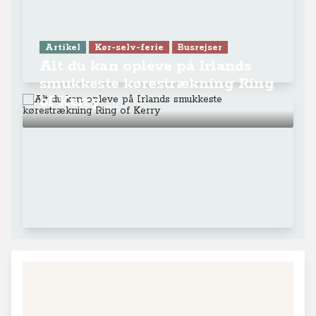
Artikel
Kør-selv-ferie
Busrejser
Alt du kan opleve på Irlands
smukkeste kørestrækning Ring
of Kerry