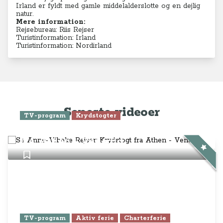
Irland er fyldt med gamle middelalderslotte og en dejlig
natur.
Mere information:
Rejsebureau: Riis Rejser
Turistinformation: Irland
Turistinformation: Nordirland
Seneste videoer
TV-program
Krydstogter
Se Anne-Vibeke Rejser: Krydstogt
fra Athen - Venedig
TV-program
Aktiv ferie
Charterferie