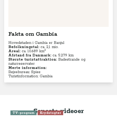
Fakta om Gambia
Hovedstaden i Gambia er Banjul
Befolkningstal:
ca. 2,1 mio.
2
Areal:
ca. 10.689
km
Afstand fra Danmark:
ca. 5.279 km
Største turistattraktion:
Badestrande og
naturreservater
Merte information:
Rejsebureau: Spies
Turistinformation: Gambia
Seneste videoer
TV-program
Krydstogter