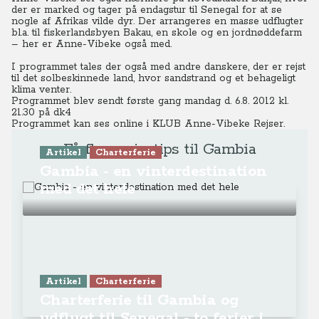
der er marked og tager på endagstur til Senegal for at se
nogle af Afrikas vilde dyr. Der arrangeres en masse udflugter
bl.a. til fiskerlandsbyen Bakau, en skole og en jordnøddefarm
– her er Anne-Vibeke også med.
I programmet tales der også med andre danskere, der er rejst
til det solbeskinnede land, hvor sandstrand og et behageligt
klima venter.
Programmet blev sendt første gang mandag d. 6.8. 2012 kl.
21.30 på dk4
Programmet kan ses online
i KLUB Anne-Vibeke Rejser.
Få flere rejsetips til Gambia
Artikel
Charterferie
Gambia - en vinterdestination
med det hele
Artikel
Charterferie
Charterferie til Gambia og
udflugt til Senegal - to ferier i