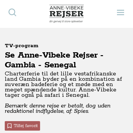
Søg
Åbn 
Anne-Vibeke Rejser
din genvej til store oplevelser
TV-program
Se Anne-Vibeke Rejser -
Gambia - Senegal
Charterferie til det lille vestafrikanske
land Gambia byder på en kombination af
suveræn badeferie og et møde med en
meget spændende kultur. Anne-Vibeke
tager også på safari i Senegal.
Bemærk: denne rejse er betalt, dog uden
redaktionel indflydelse, af: Spies.
Tilføj favorit