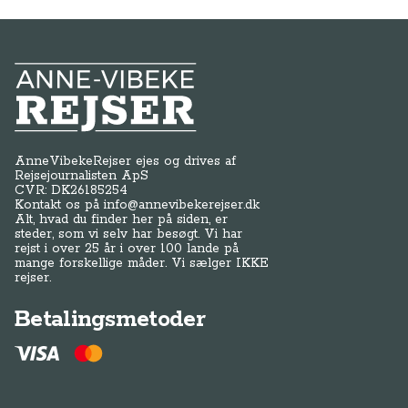
Anne-Vibeke Rejser
AnneVibekeRejser ejes og drives af
Rejsejournalisten ApS
CVR: DK
26185254
Kontakt os på
info@annevibekerejser.dk
Alt, hvad du finder her på siden, er
steder, som vi selv har besøgt. Vi har
rejst i over 25 år i over 100 lande på
mange forskellige måder. Vi sælger IKKE
rejser.
Betalingsmetoder