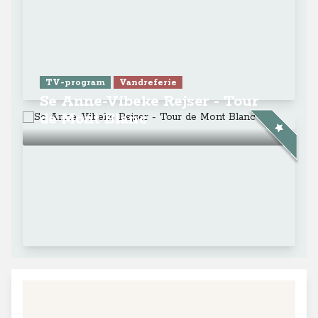
TV-program
Vandreferie
Se Anne-Vibeke Rejser - Tour
de Mont Blanc
+