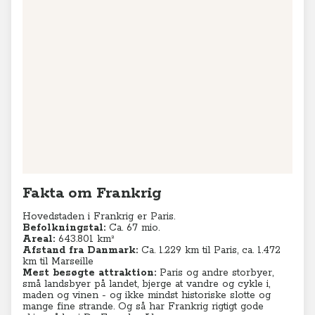
−
Leaflet
|
© MapTiler
© OpenStreetMap contributors
Fakta om Frankrig
Hovedstaden i Frankrig er Paris.
Befolkningstal:
Ca. 67 mio.
Areal:
643.801 km²
Afstand fra Danmark:
Ca. 1.229 km til Paris, ca. 1.472
km til Marseille
Mest besøgte attraktion:
Paris og andre storbyer,
små landsbyer på landet, bjerge at vandre og cykle i,
maden og vinen - og ikke mindst historiske slotte og
mange fine strande. Og så har Frankrig rigtigt gode