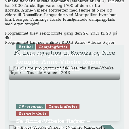
Vibeke verdens ældste købmand (etableret år 1800). Butikken
har 3.000 forskellige varer og 1.700 af dem er fra
Korsika.
Anne-Vibeke fortsætter med færge til Nice og
videre til Roussillon-Languedoc ved Montpellier, hvor hun
bl.a. besøger Frankrigs første femstjernede campingplads
med egen vingård.
Programmet blev sendt første gang den 2.6. 2013 kl. 20 på
dk4.
Programmet kan ses online
i KLUB Anne-Vibeke Rejser.
Artikel
Campingferier
Få flere rejsetips til Korsika og Nice
Se alle tre programmer i fuld
længde: Anne-Vibeke Rejser –
Tour de France i 2013
TV-program
Campingferier
Kør-selv-ferie
Se Anne-Vibeke Rejser –
Frankrig Rundt del 2/3