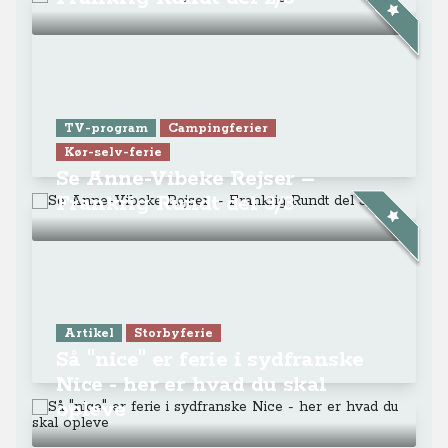
TV-program
Campingferier
Kør-selv-ferie
Se Anne-Vibeke Rejser –
Frankrig Rundt del 3/3
Artikel
Storbyferie
Så "nice" er ferie i sydfranske
Nice - her er hvad du skal
opleve