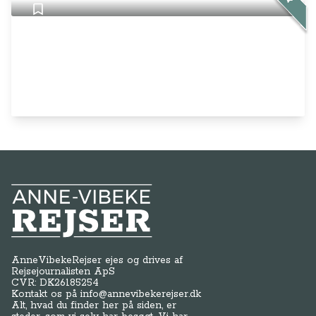
Anne-Vibeke Rejser
AnneVibekeRejser ejes og drives af
Rejsejournalisten ApS
CVR: DK
26185254
Kontakt os på
info@annevibekerejser.dk
Alt, hvad du finder her på siden, er