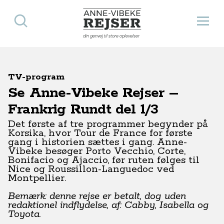
Søg
Åbn 
Anne-Vibeke Rejser
din genvej til store oplevelser
TV-program
Se Anne-Vibeke Rejser –
Frankrig Rundt del 1/3
Det første af tre programmer begynder på
Korsika, hvor Tour de France for første
gang i historien sættes i gang. Anne-
Vibeke besøger Porto Vecchio, Corte,
Bonifacio og Ajaccio, før ruten følges til
Nice og Roussillon-Languedoc ved
Montpellier.
Bemærk: denne rejse er betalt, dog uden
redaktionel indflydelse, af: Cabby, Isabella og
Toyota.