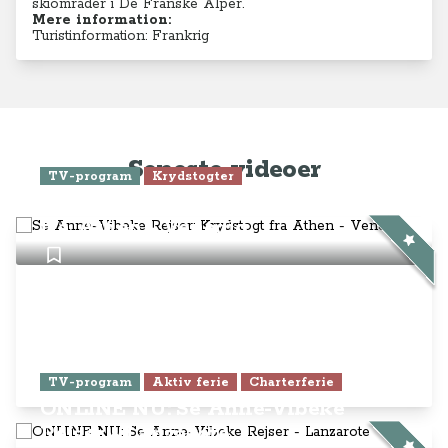
skiområder i De Franske Alper.
Mere information:
Turistinformation: Frankrig
Seneste videoer
TV-program
Krydstogter
Se Anne-Vibeke Rejser: Krydstogt
fra Athen - Venedig
TV-program
Aktiv ferie
Charterferie
ONLINE NU: Se Anne-Vibeke
Rejser - Lanzarote